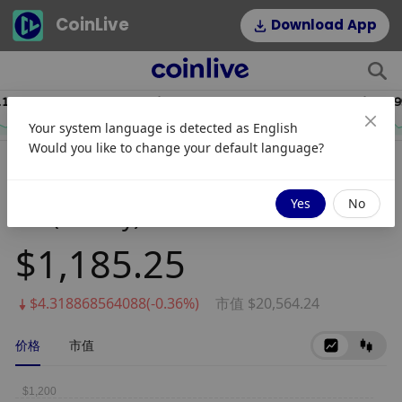
CoinLive
Download App
9
$54.22
$0.06
HYPE
DOGE
Your system language is detected as
English
2.64%
1.16%
Would you like to change your default language?
Eli Lilly Tokenized Stock
Yes
No
(Reality)
$1,185.25
$4.318868564088(-0.36%)
市值 $20,564.24
价格
市值