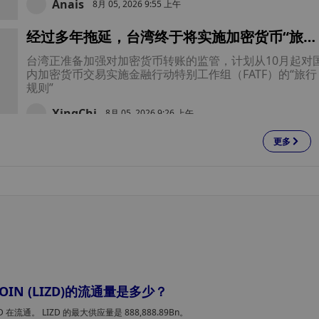
Anais
8月 05, 2026 9:55 上午
经过多年拖延，台湾终于将实施加密货币“旅行
规则”
台湾正准备加强对加密货币转账的监管，计划从10月起对
内加密货币交易实施金融行动特别工作组（FATF）的“旅行
规则”
XingChi
8月 05, 2026 9:26 上午
更多
韩国撤销对AI音乐版权的禁令，因韩国音乐著
作权协会（KOMCA）认可由人类主导的AI创
韩国现规定，如果人类做出了有意义的创造性贡献，由人
智能辅助创作的音乐作品即可申请版权登记。创作者必须
露人工智能的使用方式，而完全由人工智能生成的歌曲仍
符合登记条件，虚假申报可能面临处罚。
Weatherly
8月 05, 2026 9:07 上午
尼日利亚出台全面加密货币税收规定，要求交
所对数字资产交易代征代缴税款
尼日利亚现要求加密货币交易所和点对点（P2P）平台对
 COIN (LIZD)的流通量是多少？
字资产交易代征代缴税款。此外，部分税款必须使用原始
密货币缴纳。
ZD 在流通。 LIZD 的最大供应量是 888,888.89Bn。