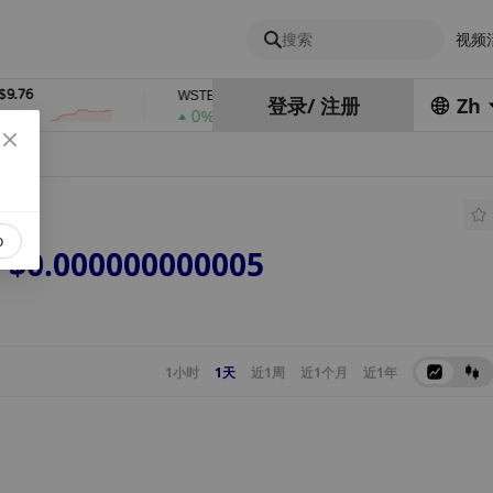
搜索
视频
6
$2,378.84
$0.76762686
WSTETH
DEL
登录
/
注册
Zh
0%
1%
o
$0.000000000005
1小时
1天
近1周
近1个月
近1年