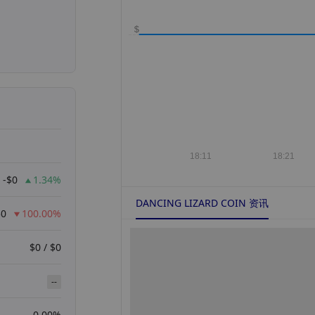
-$0
1.34%
DANCING LIZARD COIN 资讯
$0
100.00%
$0 / $0
--
0.00%