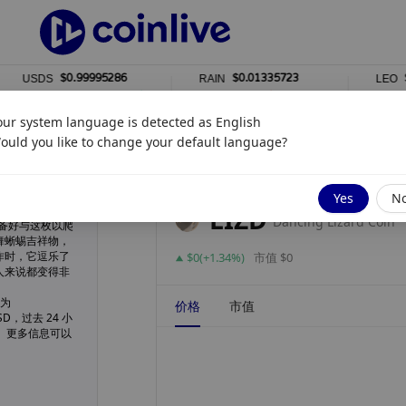
$0.99995286
$0.01335723
$9.7
USDS
RAIN
LEO
0%
1%
0%
our system language is detected as
English
ould you like to change your default language?
更新于
8月 05, 2026 7:01 晚上
Yes
N
LIZD
Dancing Lizard Coin
准备好与这枚以爬
舞蜥蜴吉祥物，
作时，它逗乐了
$0(+1.34%)
市值 $0
人来说都变得非
量为
价格
市值
USD，过去 24 小
0。更多信息可以