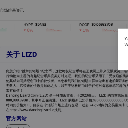
市场
维基
资讯
$54.92
$0.06932708
HYPE
DOGE
0%
1%
Y
W
关于 LIZD
向您介绍 "跳舞的蜥蜴 "纪念币，这款终极纪念币将在互联网上带来无限欢笑。
行动物为主题的有趣纪念币共度美好时光吧。我们的纪念币采用了广受欢迎的跳
使其成为同类纪念币中的佼佼者。当您看到我们的蜥蜴吉祥物做出有趣的舞蹈动
无数人。它带来的快乐是如此之大，以至于这枚硬币对于任何对备忘录感兴趣的
常有价值！
Dancing Lizard Coin (LIZD) 是一种加密货币，于2023推出。 LIZD 的当前供应
888,888.89Bn，其中 0 正在流通。 LIZD 的最新已知价格为 0.000000000005 
时内的价格为 0。目前在 个活跃市场上进行交易，过去 24 小时内的交易量为 $
在https://www.dancinglizard.io找到。
官方网站