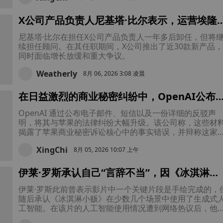
X公司产品负责人尼基塔·比尔表示，运营埃隆·
马斯克的平台是一份“全天候的工作”，他此次
尼基塔·比尔在担任X公司产品负责人一年多后卸任，但将
职是为了“喘口气”
续担任顾问。在其任职期间，X公司推出了近30款新产品，
同时面临增长放缓和重大争议。
Weatherly
8月 06, 2026 3:08 凌晨
在日益激烈的商业秘密纠纷中，OpenAI公布
苹果员工的短信内容
OpenAI 通过公布电子邮件、短信以及一份详细的反驳声
明，将其与苹果的法律纠纷大幅升级。该公司称，这些材
揭露了苹果商业秘密诉讼核心中的事实错误，并辩称这家
iPhone 制造商基于错误的假设提起了“咄咄逼人”的诉讼。
XingChi
8月 05, 2026 10:07 上午
伊莱·罗斯承认自己“言辞不当”，因《冰淇淋小
贩》的人工智能争议在影片上映前便盖过了这
伊莱·罗斯此前曾表示影片中一个关键片段是手绘完成的，
恐怖片的风头
随后承认《冰淇淋小贩》在少数几个场景中使用了生成式
工智能。在该片的人工智能使用情况遭到网络热议后，他
此前的言论进行了澄清。