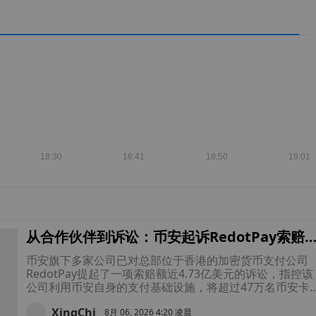
从合作伙伴到诉讼：币安起诉RedotPay索赔4
73亿美元，指控其利用币安支付挖走近50万用
币安旗下多家公司已对总部位于香港的加密货币支付公司
户
RedotPay提起了一项索赔额近4.73亿美元的诉讼，指控该
公司利用币安自身的支付基础设施，将超过47万名币安卡
户引流至其竞争对手的支付生态系统中。
XingChi
8月 06, 2026 4:20 凌晨