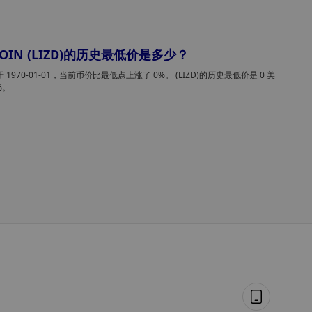
Anais
8月 05, 2026 7:57 早上
在人工智能驱动的云计算热潮推动股价创下历
 COIN (LIZD)的历史最低价是多少？
新高的背景下，亚马逊跻身3万亿美元俱乐部
随着人工智能基础设施需求的激增，亚马逊股价创下历史
 1970-01-01，当前币价比最低点上涨了 0%。 (LIZD)的历史最低价是 0 美
高，使其成为历史上第五家市值突破3万亿美元的上市公
%。
司，这也进一步增强了华尔街对那些已将人工智能投资转
为利润的企业的信心。
XingChi
8月 05, 2026 7:41 早上
随着针对人工智能数据中心项目的抗议活动日
激烈，全美各地已有至少37人被捕
今年，在美国各地针对人工智能数据中心项目的抗议活动
中，已有至少37人被捕。这些逮捕行动发生在多个州就拟
或现有数据中心举行的公众会议和示威活动中。
Weatherly
8月 05, 2026 6:51 早上
别再熬夜扫漏洞了！OpenAI 开源 Codex Sec
rity，AI 帮你找验修全干了
OpenAI 开源 Codex Security：用 AI 智能体真正找漏洞、
验漏洞、修漏洞