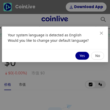
CoinLive
Download App
$54.22
$0.06995891
HYPE
DOGE
Your system language is detected as
English
2.64%
1.16%
Would you like to change your default language?
CustomContractNetwork
Yes
No
$0
$0(-0.00%)
市值 $0
价格
市值