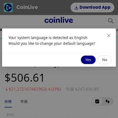
CoinLive
Download App
.19
$54.22
HYPE
DOGE
Your system language is detected as
English
2.64%
1.16%
Would you like to change your default language?
Applied Materials Tokenized
Yes
No
Stock (Reality)
$506.61
$21.272167482962(-4.03%)
市值 $247,656.89
价格
市值