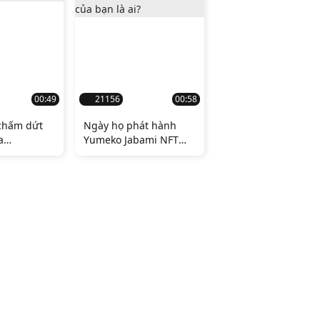
00:49
21156
00:58
 chấm dứt
Ngày họ phát hành
a
Yumeko Jabami NFT
 và Binance
cũng là ngày tôi bán
 gì về việc
MỌI THỨ!!!!! Nhân tiện,
waifu của bạn là ai?