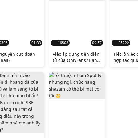
0306
01:33
16508
00:57
25222
 nguyền cực đoan
Việc áp dụng tiền điện
Tiết lộ việc
 Bali?
tử của OnlyFans? Bạn
hợp tác giữ
có nghĩ rằng đây sẽ là
Mastercard
một ý tưởng tốt?
🫢 Bạn nghĩ
này?