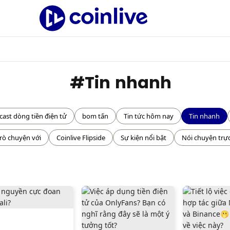
#
Tin nhanh
ast dòng tiền điện tử
bom tấn
Tin tức hôm nay
Tin nhanh
rò chuyện với
Coinlive Flipside
Sự kiện nổi bật
Nói chuyện trự