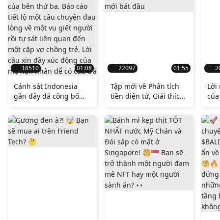
18510
01:08
22097
01:55
2
Cảnh sát Indonesia
Tập mới về Phân tích
Lời
gần đây đã công bố
tiền điện tử, Giải thích
của
phát hiện của họ về
Bitcoin là gì và cách
một vụ việc bi thảm,
mua hoặc mua BTC
loại bỏ sự tham gia của
cho người mới bắt đầu
bên thứ ba. Báo cáo
tiết lộ một câu chuyện
đau lòng về một vụ
giết người rồi tự sát
liên quan đến một cặp
vợ chồng trẻ. Lời cầu
xin đầy xúc động của
mẹ nạn nhân để có
câu trả lời càng làm