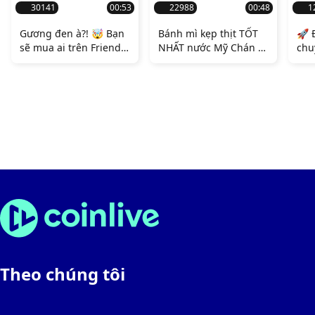
tăng thêm phần bí ẩn
30141
00:53
22988
00:48
1
cho vụ án.
Gương đen à?! 🤯 Bạn
Bánh mì kẹp thịt TỐT
🚀 
sẽ mua ai trên Friend
NHẤT nước Mỹ Chán và
chu
Tech? 🤔
Đói sắp có mặt ở
của
Singapore! 🍔🇸🇬 Bạn
tỏ 
sẽ trở thành một người
bí 
đam mê NFT hay một
ngh
người sành ăn? 👀
sau
này
nhà
Theo chúng tôi