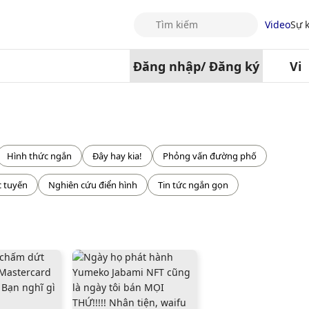
Tìm kiếm
Video
Sự 
Đăng nhập
/
Đăng ký
Vi
Hình thức ngắn
Đây hay kia!
Phỏng vấn đường phố
c tuyến
Nghiên cứu điển hình
Tin tức ngắn gọn