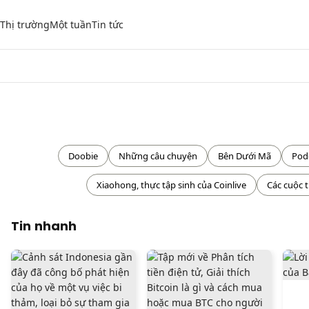
Thị trường
Một tuần
Tin tức
Doobie
Những câu chuyện
Bên Dưới Mã
Podc
Xiaohong, thực tập sinh của Coinlive
Các cuộc t
Tin nhanh