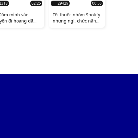
2318
02:25
29429
00:56
Đắm mình vào
Tôi thuộc nhóm Spotify
yến đi hoang dã
nhưng ngl, chức năng
 $BALD và làm sáng
shazam có thể bí mật
bí ẩn về kẻ chủ mưu
với tôi 😳
ẩn! 🧐🔥 Bạn có
ĩ SBF đứng đằng
 tất cả những điều
 trong tầng hầm
 mẹ anh ấy không?