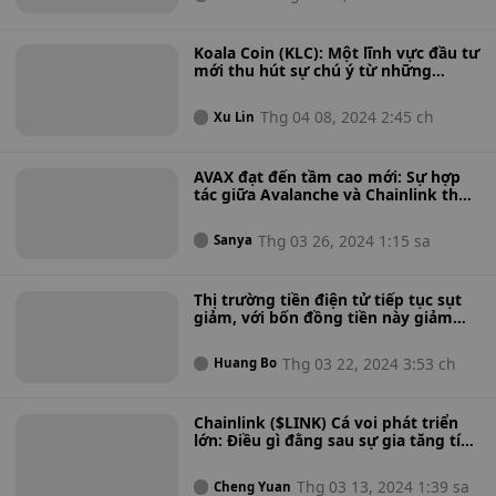
Koala Coin (KLC): Một lĩnh vực đầu tư
mới thu hút sự chú ý từ những
người đam mê Litecoin (LTC) và
Chainlink (LINK)!
Thg 04 08, 2024 2:45 ch
Xu Lin
AVAX đạt đến tầm cao mới: Sự hợp
tác giữa Avalanche và Chainlink thúc
đẩy mức tăng 9%
Thg 03 26, 2024 1:15 sa
Sanya
Thị trường tiền điện tử tiếp tục sụt
giảm, với bốn đồng tiền này giảm
hơn 6% trong 24 giờ qua. Có còn
tiềm năng gia nhập thị trường tiền
Thg 03 22, 2024 3:53 ch
Huang Bo
tệ không?
Chainlink ($LINK) Cá voi phát triển
lớn: Điều gì đằng sau sự gia tăng tích
lũy token?
Thg 03 13, 2024 1:39 sa
Cheng Yuan