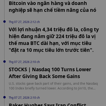
Bitcoin vào ngân hàng và doanh
nghiệp sẽ hạn chế tiềm năng của nó
Thg 07 27, 2026 2:12 ch
Với lợi nhuận 4,34 triệu đô la, công ty
hiện đang nắm giữ 224 triệu đô la vị
thế mua BTC dài hạn, với mục tiêu
"đặt ra 10 mục tiêu lớn trước tiên".
Thg 07 27, 2026 2:10 ch
STOCKS | Nasdaq 100 Turns Lower
After Giving Back Some Gains
U.S. stocks gave back part of their gains, and the Nasdaq
100 Index briefly turned lower. According to Jin10, the
Nasdaq 100 Index once fell into negative territory.
Thg 07 27, 2026 2:10 ch
Baker Hughes Says Iran Conflict