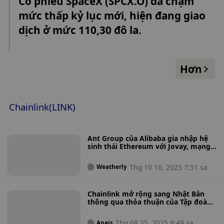
Cổ phiếu SpaceX (SPCX.O) đã chạm
remains uncertain, and Blueway Photoelectric expects to
mức thấp kỷ lục mới, hiện đang giao
disclose the deal plan within no more than 10 trading days,
according to Jiemian News.
dịch ở mức 110,30 đô la.
Hơn
Chainlink(LINK)
Ant Group của Alibaba gia nhập hệ
sinh thái Ethereum với Jovay, mạng
lưới lớp 2 dành cho mã hóa tài sản
thực tế
Thg 10 16, 2025 7:51 sa
Weatherly
Chainlink mở rộng sang Nhật Bản
thông qua thỏa thuận của Tập đoàn
SBI nhắm mục tiêu vào các quỹ
token hóa, tài sản thế giới thực và
Thg 08 25, 2025 9:49 sa
Anais