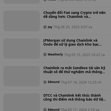
thanh toán quốc tế
Chuyển đổi Fiat sang Crypto trở nên
dễ dàng hơn: Chainlink và
Mastercard ra mắt hệ thống an toàn
để cho phép mua hàng trên chuỗi
Thg 06 25, 2025 3:07 sa
Joy
liền mạch cho hàng tỷ chủ thẻ
JPMorgan sử dụng Chainlink và
Ondo để xử lý giao dịch kho bạc
được mã hóa đầu tiên trên
Blockchain công khai
Thg 05 15, 2025 10:22 sa
Weatherly
Chainlink ra mắt Sandbox tài sản kỹ
thuật số để thử nghiệm mã thông
báo nhanh chóng
Thg 07 18, 2024 12:25 ch
Edmund
DTCC và Chainlink kết thúc thành
công thí điểm mã thông báo dữ liệu
quỹ với các ngân hàng Hoa Kỳ
Thg 05 17, 2024 2:19 sa
Edmund