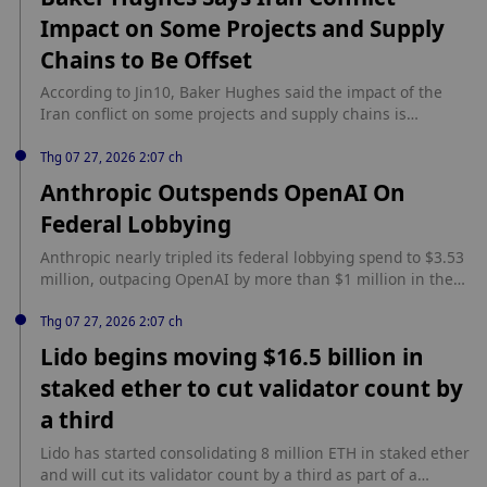
Impact on Some Projects and Supply
Chains to Be Offset
According to Jin10, Baker Hughes said the impact of the
Iran conflict on some projects and supply chains is
expected to be offset by strong performance in other
regions.
Thg 07 27, 2026 2:07 ch
Anthropic Outspends OpenAI On
Federal Lobbying
Anthropic nearly tripled its federal lobbying spend to $3.53
million, outpacing OpenAI by more than $1 million in the
first half of 2026. According to BeInCrypto, federal
disclosures show Anthropic added the Treasury
Thg 07 27, 2026 2:07 ch
Department to its list of lobbied agencies for the first time
Lido begins moving $16.5 billion in
this quarter, while OpenAI nearly doubled spending to a
staked ether to cut validator count by
record $2.22 million. Issue One counted $41 million in
combined spending from January to June across 11 major
a third
technology, social media and AI companies and their trade
associations, with Kalshi also spending $990,000 on
Lido has started consolidating 8 million ETH in staked ether
lobbying in the first half of 2026.
and will cut its validator count by a third as part of a