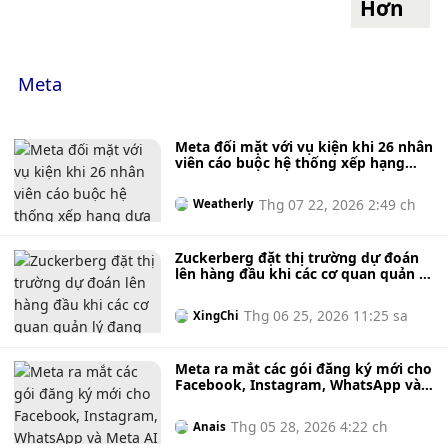
Hơn
tham gia vào quá trình phát triển Metaverse.
dụng Instagram và Facebook nhằm hỗ trợ những người tạo
NFT hoạt động hiệu quả hơn, chúng tôi đang đơn giản hóa
các khoản thanh toán bằng Meta Pay, giúp việc thanh toán
và rút tiền trở nên dễ dàng hơn, đồng thời đầu tư vào các
Meta
dịch vụ kiếm tiền và thanh toán qua tin nhắn của Meta.”
Meta trước đây đã tuyên bố rằng NFT có thể giúp mở rộng
nền kinh tế của người sáng tạo và Instagram đã công bố kế
Meta đối mặt với vụ kiện khi 26 nhân
hoạch cho thị trường NFT dựa trên Đa giác vào tháng 11
viên cáo buộc hệ thống xếp hạng
dựa trên trí tuệ nhân tạo đã nhắm
năm ngoái.
mục tiêu không công bằng vào
Thg 07 22, 2026 2:49 ch
Weatherly
những người lao động đang trong
thời gian nghỉ phép theo quy định.
Zuckerberg đặt thị trường dự đoán
lên hàng đầu khi các cơ quan quản lý
đang siết chặt kiểm soát đối với
Kalshi và Polymarket.
Thg 06 25, 2026 11:25 sa
XingChi
Meta ra mắt các gói đăng ký mới cho
Facebook, Instagram, WhatsApp và
Meta AI với giá khởi điểm từ 2,99 đô
la Mỹ.
Thg 05 28, 2026 4:22 ch
Anais