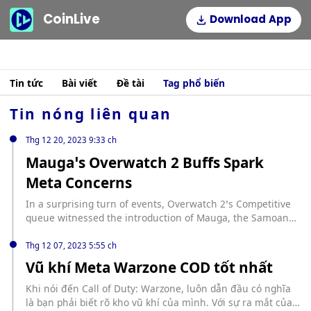
CoinLive
Download App
Tin tức
Bài viết
Đề tài
Tag phổ biến
Tin nóng liên quan
Thg 12 20, 2023 9:33 ch
Mauga’s Overwatch 2 Buffs Spark
Meta Concerns
In a surprising turn of events, Overwatch 2’s Competitive
queue witnessed the introduction of Mauga, the Samoan
warrior, and a substantial overhaul of his abilities in the
Winter Wonderland update on December 19. While the
Thg 12 07, 2023 5:55 ch
arrival of Mauga in the competitive scene was eagerly
Vũ khí Meta Warzone COD tốt nhất
anticipated, some players are expressing concerns that the
buffs might have […] source:
Khi nói đến Call of Duty: Warzone, luôn dẫn đầu có nghĩa
https://www.cryptopolitan.com/maugas-overwatch-2-buffs-
là bạn phải biết rõ kho vũ khí của mình. Với sự ra mắt của