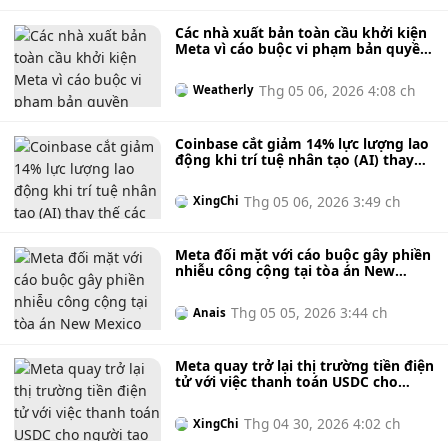
Các nhà xuất bản toàn cầu khởi kiện
Meta vì cáo buộc vi phạm bản quyền
sách và tạp chí phục vụ phát triển trí
tuệ nhân tạo.
Thg 05 06, 2026 4:08 ch
Weatherly
Coinbase cắt giảm 14% lực lượng lao
động khi trí tuệ nhân tạo (AI) thay
thế các nhóm nhân viên trong một
cuộc cải tổ triệt để.
Thg 05 06, 2026 3:49 ch
XingChi
Meta đối mặt với cáo buộc gây phiền
nhiễu công cộng tại tòa án New
Mexico khi tiểu bang này đòi 3,7 tỷ
đô la và yêu cầu cải tổ lớn đối với
Thg 05 05, 2026 3:44 ch
Anais
Facebook và Instagram nhằm đảm
bảo an toàn cho giới trẻ.
Meta quay trở lại thị trường tiền điện
tử với việc thanh toán USDC cho
người tạo nội dung sau sự sụp đổ
của Diem.
Thg 04 30, 2026 4:02 ch
XingChi