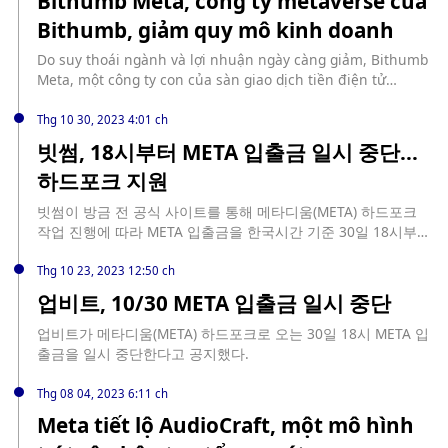
Bithumb Meta, công ty metaverse của
hình mờ vô hình cho Meta AI để tăng tính minh bạch và
của AI trong xã hội ngày càng được xem xét kỹ lưỡng. Meta
Bithumb, giảm quy mô kinh doanh
khả năng truy xuất nguồn gốc của hình ảnh do AI tạo ra.
đang tích hợp các thành viên nhóm AI có trách nhiệm của
mình vào các bộ phận riêng biệt trong toàn công ty, đưa
Do suy thoái ngành và lợi nhuận ngày càng giảm, Bithumb
các cân nhắc về an toàn AI trực tiếp hơn vào quá trình phát
Meta, một công ty con của sàn giao dịch tiền điện tử
triển các sản phẩm và công nghệ cốt lõi. Tác động của AI
Bithumb của Hàn Quốc, đã quyết định giảm quy mô kinh
tổng hợp đã gây ra cảnh báo trên toàn thế giới, với những
doanh từ tháng 11. Bithumb Meta là công ty được Bithumb
Thg 10 30, 2023 4:01 ch
lo ngại từ các vấn đề về quyền riêng tư đến khả năng lạm
đầu tư và thành lập vào tháng 2 năm ngoái. Bithumb Meta
빗썸, 18시부터 META 입출금 일시 중단...
dụng AI. Meta đảm bảo rằng quyết định giải tán nhóm AI
đã nhận được khoản đầu tư khoảng 7 triệu đô la Mỹ từ các
có trách nhiệm không có nghĩa là công ty đang từ bỏ việc
하드포크 지원
công ty liên kết của SK, LG và CJ vào tháng 3 năm ngoái,
phát triển AI có trách nhiệm. David Evan Harris, cựu nhà
đồng thời mở và vận hành thị trường NFT NAEMO MARKET
nghiên cứu tại Meta, đã đưa ra cảnh báo về khả năng lạm
빗썸이 방금 전 공식 사이트를 통해 메타디움(META) 하드포크
vào tháng 8 năm ngoái. (Greenpost Hàn Quốc)
dụng công nghệ AI, bao gồm phân biệt đối xử về nhà ở,
작업 진행에 따라 META 입출금을 한국시간 기준 30일 18시부터
hiệp hội phân biệt chủng tộc và loại trừ danh sách việc làm
일시 중단한다고 공지했다. 메타디움은 블록높이 73,225,410에
dựa trên giới tính. Việc tái cơ cấu này trùng hợp với sáng
서 하드포크를 진행하며, 예상 시점은 31일 12시다.
Thg 10 23, 2023 12:50 ch
kiến ​​của Meta nhằm hợp lý hóa các hoạt động như một
업비트, 10/30 META 입출금 일시 중단
phần của “năm hiệu quả” như CEO Mark Zuckerberg đã gọi.
Động thái này được coi là phản ứng trước tầm quan trọng
업비트가 메타디움(META) 하드포크로 오는 30일 18시 META 입
ngày càng tăng của các công cụ AI tổng hợp trong công
출금을 일시 중단한다고 공지했다.
nghệ, một lĩnh vực mà Meta đang đầu tư rất nhiều. Meta
gần đây đã triển khai các công cụ AI tổng quát dành cho
Thg 08 04, 2023 6:11 ch
các nhà quảng cáo và có danh mục đầu tư bao gồm mô
Meta tiết lộ AudioCraft, một mô hình
hình ngôn ngữ lớn nguồn mở Llama 2, trình tạo văn bản