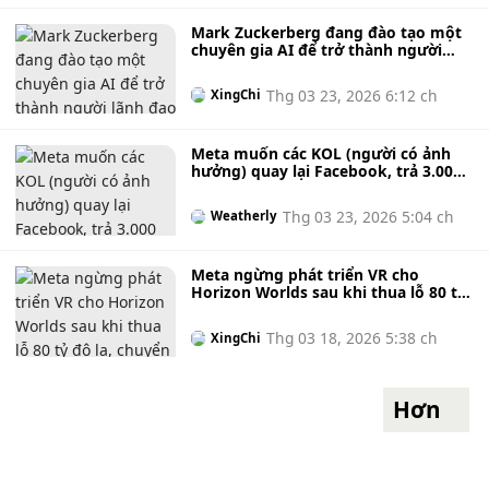
Mark Zuckerberg đang đào tạo một
chuyên gia AI để trở thành người
lãnh đạo tiếp theo của Meta.
Thg 03 23, 2026 6:12 ch
XingChi
Meta muốn các KOL (người có ảnh
hưởng) quay lại Facebook, trả 3.000
đô la mỗi tháng với các công cụ kiếm
tiền dễ dàng.
Thg 03 23, 2026 5:04 ch
Weatherly
Meta ngừng phát triển VR cho
Horizon Worlds sau khi thua lỗ 80 tỷ
đô la, chuyển hướng sang mảng
game di động.
Thg 03 18, 2026 5:38 ch
XingChi
Hơn