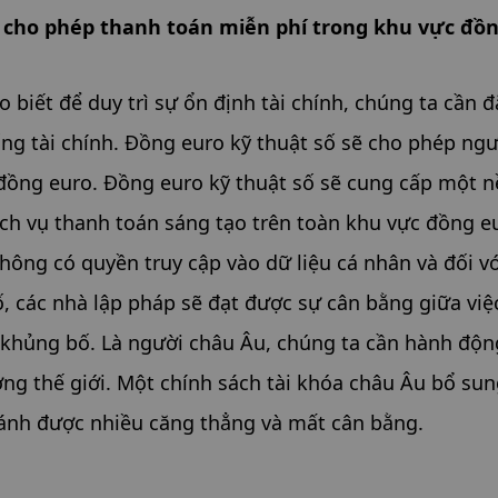
ẽ cho phép thanh toán miễn phí trong khu vực đồ
biết để duy trì sự ổn định tài chính, chúng ta cần đặ
g tài chính. Đồng euro kỹ thuật số sẽ cho phép ngư
đồng euro. Đồng euro kỹ thuật số sẽ cung cấp một nề
ịch vụ thanh toán sáng tạo trên toàn khu vực đồng eu
hông có quyền truy cập vào dữ liệu cá nhân và đối với
ố, các nhà lập pháp sẽ đạt được sự cân bằng giữa việ
o khủng bố. Là người châu Âu, chúng ta cần hành độn
ờng thế giới. Một chính sách tài khóa châu Âu bổ sun
tránh được nhiều căng thẳng và mất cân bằng.