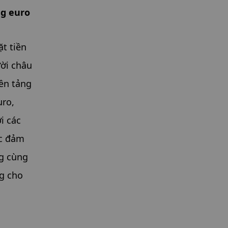
ng euro
t tiền 
ời châu 
n tảng 
ro, 
 các 
c đảm 
g cùng 
g cho 