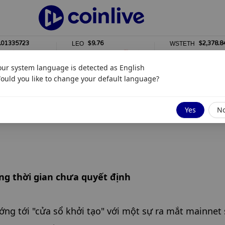
5723
$9.76
$2,378.84
LEO
WSTETH
0%
0%
our system language is detected as
English
ould you like to change your default language?
Yes
N
ng thời gian chưa quyết định
ng tới "cửa sổ khởi tạo" với một sự ra mắt mainnet 