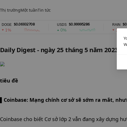
Thị trường
Một tuần
Tin tức
$0.06932708
$0.99995286
$0.0133
E
USDS
RAIN
%
0%
1%
Y
W
Daily Digest - ngày 25 tháng 5 năm 2023
tiêu đề
▌Coinbase: Mạng chính cơ sở sẽ sớm ra mắt, như
Coinbase cho biết Cơ sở lớp 2 vẫn đang xây dựng hướ