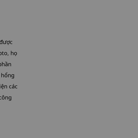
được 
to, họ 
phần 
 hổng 
ện các 
công 