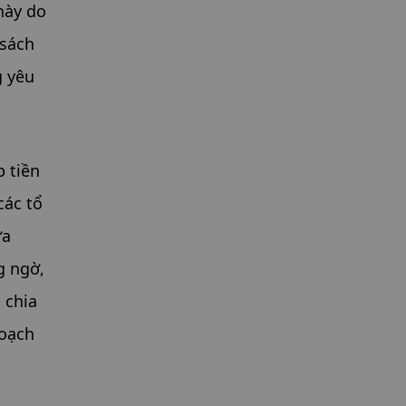
ày do 
sách 
 yêu 
 tiền 
ác tổ 
a 
 ngờ, 
chia 
oạch 