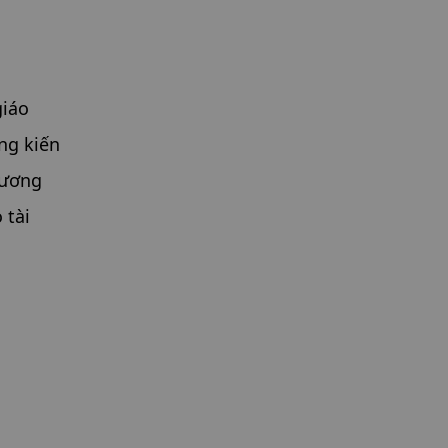
iáo 
g kiến 
ương 
tài 