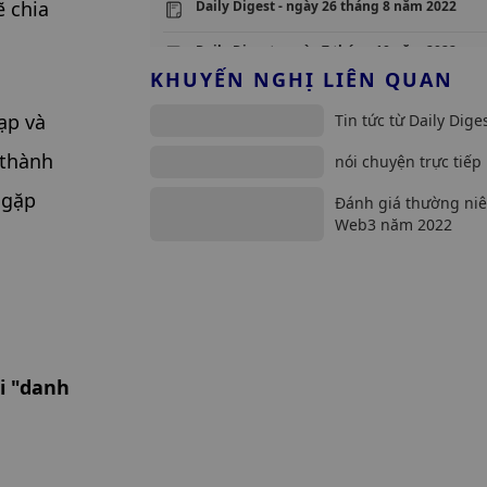
 chia 
Daily Digest - ngày 26 tháng 8 năm 2022
Daily Digest - ngày 7 tháng 10 năm 2022
KHUYẾN NGHỊ LIÊN QUAN
Daily Digest - ngày 25 tháng 5 năm 2023
p và 
Tin tức từ Daily Dige
Daily Digest - 17 tháng 2 năm 2023
thành 
nói chuyện trực tiếp
gặp 
Đánh giá thường ni
Web3 năm 2022
 "danh 