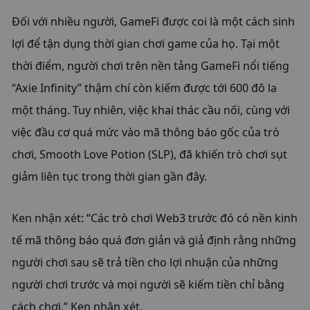
Đối với nhiều người, GameFi được coi là một cách sinh 
lợi để tận dụng thời gian chơi game của họ. Tại một 
thời điểm, người chơi trên nền tảng GameFi nổi tiếng 
“Axie Infinity” thậm chí còn kiếm được tới 600 đô la 
một tháng. Tuy nhiên, việc khai thác cầu nối, cùng với 
việc đầu cơ quá mức vào mã thông báo gốc của trò 
chơi, Smooth Love Potion (SLP), đã khiến trò chơi sụt 
giảm liên tục trong thời gian gần đây.
Ken nhận xét: “Các trò chơi Web3 trước đó có nền kinh 
tế mã thông báo quá đơn giản và giả định rằng những 
người chơi sau sẽ trả tiền cho lợi nhuận của những 
người chơi trước và mọi người sẽ kiếm tiền chỉ bằng 
cách chơi,” Ken nhận xét.