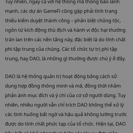
Tuy nhiên, ngay cả với hệ thống mã thông báo lành 
mạnh, các dự án GameFi cũng gặp phải tình trạng 
thiếu kiểm duyệt thành công – phân biệt chủng tộc, 
ngôn từ kích động thù địch và hành vi độc hại thường 
tràn lan trên các nền tảng này, đặc biệt là do tính chất 
phi tập trung của chúng. Các tổ chức tự trị phi tập 
trung, hay DAO, là những gì thường được chú ý ở đây.
DAO là hệ thống quản trị hoạt động bằng cách sử 
dụng hợp đồng thông minh và mã, đồng thời nhằm 
phản ánh mục đích và ý chí của cơ sở người dùng. Tuy 
nhiên, nhiều người vẫn chỉ trích DAO không thể xử lý 
các tình huống bất ngờ và hậu quả không lường trước 
được do tính chất phức tạp của tổ chức. Hiện tại, DAO 