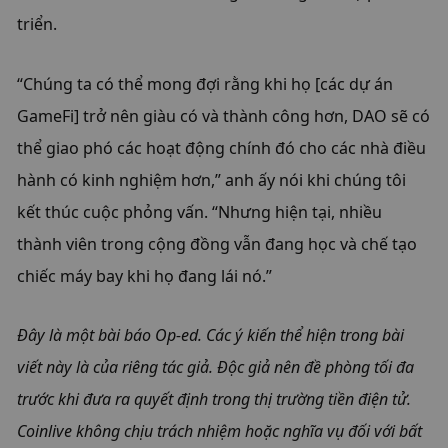
triển.
“Chúng ta có thể mong đợi rằng khi họ [các dự án 
GameFi] trở nên giàu có và thành công hơn, DAO sẽ có 
thể giao phó các hoạt động chính đó cho các nhà điều 
hành có kinh nghiệm hơn,” anh ấy nói khi chúng tôi 
kết thúc cuộc phỏng vấn. “Nhưng hiện tại, nhiều 
thành viên trong cộng đồng vẫn đang học và chế tạo 
chiếc máy bay khi họ đang lái nó.”
Đây là một bài báo Op-ed. Các ý kiến thể hiện trong bài 
viết này là của riêng tác giả. Độc giả nên đề phòng tối đa 
trước khi đưa ra quyết định trong thị trường tiền điện tử. 
Coinlive không chịu trách nhiệm hoặc nghĩa vụ đối với bất 