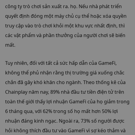
công ty trò chơi sản xuất ra. họ. Nếu nhà phát triển 
quyết định đóng một máy chủ cụ thể hoặc xóa quyền 
truy cập vào trò chơi khỏi một khu vực nhất định, thì 
các vật phẩm và phần thưởng của người chơi sẽ biến 
mất.
Tuy nhiên, đối với tất cả sức hấp dẫn của GameFi, 
không thể phủ nhận rằng thị trường giá xuống chắc 
chắn đã gây khó khăn cho ngành. Theo thống kê của 
Chainplay năm nay, 89% nhà đầu tư tiền điện tử trên 
toàn thế giới thấy lợi nhuận GameFi của họ giảm trong 
6 tháng qua, với 62% trong số họ mất hơn 50% lợi 
nhuận đáng kinh ngạc. Ngoài ra, 73% số người được 
hỏi không thích đầu tư vào GameFi vì sợ kéo thảm và 