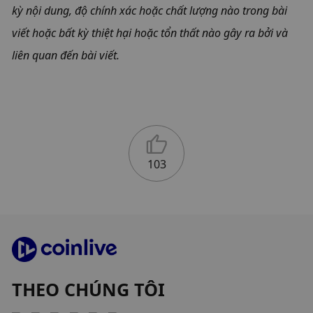
kỳ nội dung, độ chính xác hoặc chất lượng nào trong bài 
viết hoặc bất kỳ thiệt hại hoặc tổn thất nào gây ra bởi và 
liên quan đến bài viết.
103
THEO CHÚNG TÔI