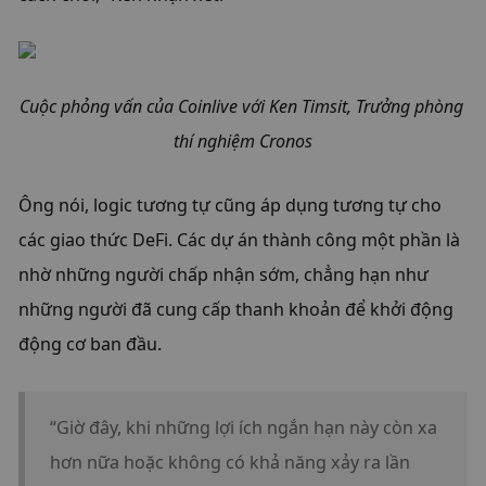
Cuộc phỏng vấn của Coinlive với Ken Timsit, Trưởng phòng 
thí nghiệm Cronos
Ông nói, logic tương tự cũng áp dụng tương tự cho 
các giao thức DeFi. Các dự án thành công một phần là 
nhờ những người chấp nhận sớm, chẳng hạn như 
những người đã cung cấp thanh khoản để khởi động 
động cơ ban đầu.
“Giờ đây, khi những lợi ích ngắn hạn này còn xa 
hơn nữa hoặc không có khả năng xảy ra lần 