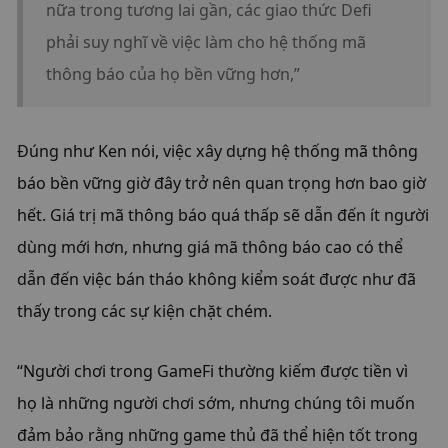
nữa trong tương lai gần, các giao thức Defi 
phải suy nghĩ về việc làm cho hệ thống mã 
thông báo của họ bền vững hơn,”
Đúng như Ken nói, việc xây dựng hệ thống mã thông 
báo bền vững giờ đây trở nên quan trọng hơn bao giờ 
hết. Giá trị mã thông báo quá thấp sẽ dẫn đến ít người 
dùng mới hơn, nhưng giá mã thông báo cao có thể 
dẫn đến việc bán tháo không kiểm soát được như đã 
thấy trong các sự kiện chặt chém.
“Người chơi trong GameFi thường kiếm được tiền vì 
họ là những người chơi sớm, nhưng chúng tôi muốn 
đảm bảo rằng những game thủ đã thể hiện tốt trong 