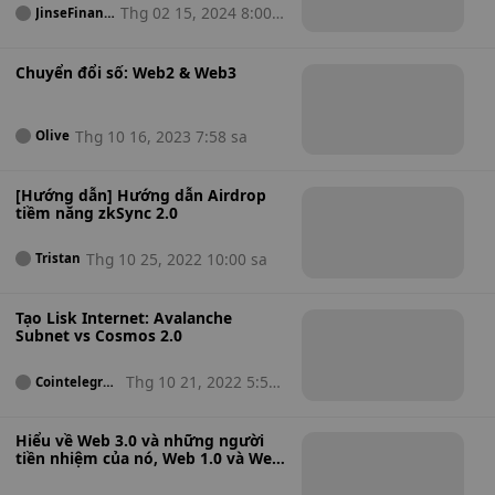
Thg 02 15, 2024 8:00 s
JinseFinanc
e
a
Chuyển đổi số: Web2 & Web3
Thg 10 16, 2023 7:58 sa
Olive
[Hướng dẫn] Hướng dẫn Airdrop
tiềm năng zkSync 2.0
Thg 10 25, 2022 10:00 sa
Tristan
Tạo Lisk Internet: Avalanche
Subnet vs Cosmos 2.0
Thg 10 21, 2022 5:55
Cointelegrap
h
sa
Hiểu về Web 3.0 và những người
tiền nhiệm của nó, Web 1.0 và Web
2.0