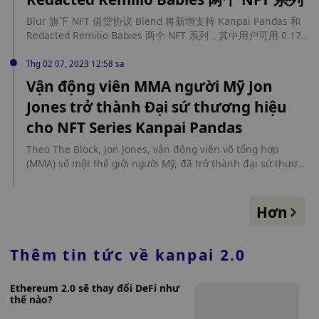
phương và Blockifie.
Blur 旗下 NFT 借贷协议 Blend 将新增支持 Kanpai Pandas 和
Redacted Remilio Babies 两个 NFT 系列，其中用户可用 0.17
ETH 购买 Redacted Remilio Babies NFT 或通过 Kanpai
Pandas 获得最高 1.17 ETH 的贷款资金。现阶段 Blend 已支持
Thg 02 07, 2023 12:58 sa
Milady、Azuki、DeGods、CryptoPunks、BAYC 和 MAYC 等系
Vận động viên MMA người Mỹ Jon
列。
Jones trở thành Đại sứ thương hiệu
cho NFT Series Kanpai Pandas
Theo The Block, Jon Jones, vận động viên võ tổng hợp
(MMA) số một thế giới người Mỹ, đã trở thành đại sứ thương
hiệu của dòng NFT Kanpai Pandas, đồng thời sẽ là người
phát ngôn và quảng bá cho dòng thời trang dạo phố mới
của Kanpai Pandas.
Hơn
Thêm tin tức về
kanpai 2.0
Ethereum 2.0 sẽ thay đổi DeFi như
thế nào?