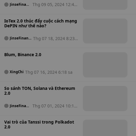
Thg 09 05, 2024 12:40
JinseFinanc
e
sa
IoTex 2.0 thúc đẩy cuộc cách mạng
DePIN như thế nào?
Thg 07 18, 2024 8:23 s
JinseFinanc
e
a
Blum, Binance 2.0
Thg 07 16, 2024 6:18 sa
XingChi
So sánh TON, Solana và Ethereum
2.0
Thg 07 01, 2024 10:14
JinseFinanc
e
sa
Vai trò của Tanssi trong Polkadot
2.0