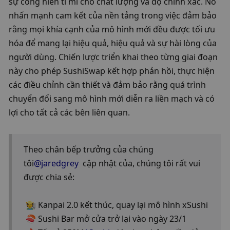
sự cống hiến tỉ mỉ cho chất lượng và độ chính xác. Nó 
nhấn mạnh cam kết của nền tảng trong việc đảm bảo 
rằng mọi khía cạnh của mô hình mới đều được tối ưu 
hóa để mang lại hiệu quả, hiệu quả và sự hài lòng của 
người dùng. Chiến lược triển khai theo từng giai đoạn 
này cho phép SushiSwap kết hợp phản hồi, thực hiện 
các điều chỉnh cần thiết và đảm bảo rằng quá trình 
chuyển đổi sang mô hình mới diễn ra liền mạch và có 
lợi cho tất cả các bên liên quan.
Theo chân bếp trưởng của chúng 
tôi
@jaredgrey
  cập nhật của, chúng tôi rất vui 
được chia sẻ:
 🧑‍🌾 Kanpai 2.0 kết thúc, quay lại mô hình xSushi
 🍣 Sushi Bar mở cửa trở lại vào ngày 23/1