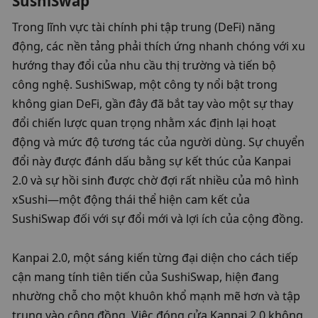
SushiSwap
Trong lĩnh vực tài chính phi tập trung (DeFi) năng 
động, các nền tảng phải thích ứng nhanh chóng với xu 
hướng thay đổi của nhu cầu thị trường và tiến bộ 
công nghệ. SushiSwap, một công ty nổi bật trong 
không gian DeFi, gần đây đã bắt tay vào một sự thay 
đổi chiến lược quan trọng nhằm xác định lại hoạt 
động và mức độ tương tác của người dùng. Sự chuyển 
đổi này được đánh dấu bằng sự kết thúc của Kanpai 
2.0 và sự hồi sinh được chờ đợi rất nhiều của mô hình 
xSushi—một động thái thể hiện cam kết của 
SushiSwap đối với sự đổi mới và lợi ích của cộng đồng.
Kanpai 2.0, một sáng kiến ​​từng đại diện cho cách tiếp 
cận mang tính tiên tiến của SushiSwap, hiện đang 
nhường chỗ cho một khuôn khổ mạnh mẽ hơn và tập 
trung vào cộng đồng. Việc đóng cửa Kanpai 2.0 không 