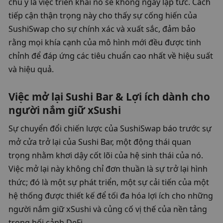
chú ý là việc triển khai nó sẽ không ngay lập tức. Cách 
tiếp cận thận trọng này cho thấy sự cống hiến của 
SushiSwap cho sự chính xác và xuất sắc, đảm bảo 
rằng mọi khía cạnh của mô hình mới đều được tinh 
chỉnh để đáp ứng các tiêu chuẩn cao nhất về hiệu suất 
và hiệu quả.
Việc mở lại Sushi Bar & Lợi ích dành cho 
người nắm giữ xSushi
Sự chuyển đổi chiến lược của SushiSwap báo trước sự 
mở cửa trở lại của Sushi Bar, một động thái quan 
trọng nhằm khơi dậy cốt lõi của hệ sinh thái của nó. 
Việc mở lại này không chỉ đơn thuần là sự trở lại hình 
thức; đó là một sự phát triển, một sự cải tiến của một 
hệ thống được thiết kế để tối đa hóa lợi ích cho những 
người nắm giữ xSushi và củng cố vị thế của nền tảng 
trong bối cảnh DeFi.