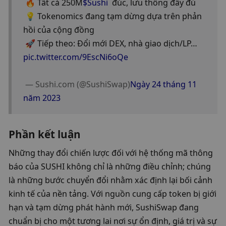
 🔥 Tất cả 250M
$Sushi
  đúc, lưu thông đầy đủ
 💡 Tokenomics đang tạm dừng dựa trên phản 
hồi của cộng đồng
 🚀 Tiếp theo: Đổi mới DEX, nhà giao dịch/LP…
pic.twitter.com/9EscNi6oQe
 — Sushi.com (@SushiSwap)
Ngày 24 tháng 11 
năm 2023
Phần kết luận
Những thay đổi chiến lược đối với hệ thống mã thông 
báo của SUSHI không chỉ là những điều chỉnh; chúng 
là những bước chuyển đổi nhằm xác định lại bối cảnh 
kinh tế của nền tảng. Với nguồn cung cấp token bị giới 
hạn và tạm dừng phát hành mới, SushiSwap đang 
chuẩn bị cho một tương lai nơi sự ổn định, giá trị và sự 