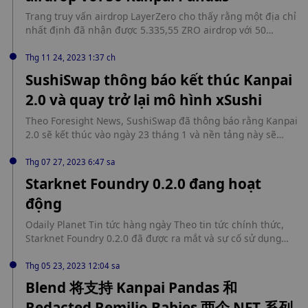
Trang truy vấn airdrop LayerZero cho thấy rằng một địa chỉ
nhất định đã nhận được 5.335,55 ZRO airdrop với 50
Kanpai Pandas. Những NFT này đã được mua vào tháng 4
năm 2023. Địa chỉ là:
Thg 11 24, 2023 1:37 ch
0x251f8294b1e5df92366ced179fb66b7745749b6b
SushiSwap thông báo kết thúc Kanpai
2.0 và quay trở lại mô hình xSushi
Theo Foresight News, SushiSwap đã thông báo rằng Kanpai
2.0 sẽ kết thúc vào ngày 23 tháng 1 và nền tảng này sẽ
quay trở lại mô hình xSushi. Sushi Bar sẽ mở cửa trở lại,
cho phép chủ sở hữu xSushi kiếm được một phần phí giao
Thg 07 27, 2023 6:47 sa
dịch Sushi DEX. Bằng cách đặt cược Sushi vào Sushi Bar,
Starknet Foundry 0.2.0 đang hoạt
người nắm giữ Sushi sẽ nhận được xSushi và được quyền
động
thu 0,05% từ phí giao dịch tiêu chuẩn 0,3%. Hiện tại, mã
thông báo SUSHI đã hoàn thành việc khai thác tổng nguồn
Odaily Planet Tin tức hàng ngày Theo tin tức chính thức,
cung 250 triệu và sẽ không phát hành mã thông báo mới
Starknet Foundry 0.2.0 đã được ra mắt và sự cố sử dụng
nữa. SushiSwap đã cập nhật mô hình kinh tế token của
nhập trong các tệp thử nghiệm đã được khắc phục. Theo
mình nhưng nó sẽ không được triển khai.
tin tức trước đó, Starknet Foundry là một bộ công cụ cực kỳ
Thg 05 23, 2023 12:04 sa
nhanh để phát triển các hợp đồng Starknet, được thiết kế
Blend 将支持 Kanpai Pandas 和
và phát triển bởi nhóm Protostar cũ tại Software Mansion,
Redacted Remilio Babies 两个 NFT 系列
và được viết bằng Rust dựa trên trình chạy thử Cairo địa