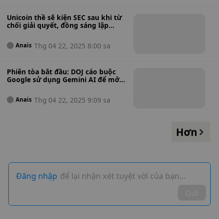
Unicoin thề sẽ kiện SEC sau khi từ
chối giải quyết, đồng sáng lập
tuyên bố "Tôi hoàn toàn có ý định
thắng kiện"
Thg 04 22, 2025 8:00 sa
Anais
Phiên tòa bắt đầu: DOJ cáo buộc
Google sử dụng Gemini AI để mở
rộng sự thống trị thị trường tìm
kiếm
Thg 04 22, 2025 9:09 sa
Anais
Hơn
Đăng nhập
để lại nhận xét tuyệt vời của bạn…
Gửi