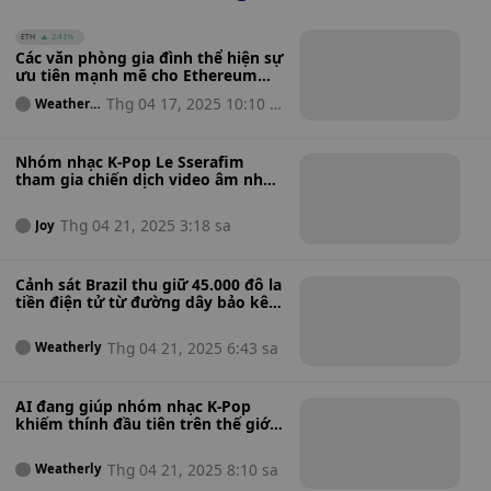
ETH
2.41%
Các văn phòng gia đình thể hiện sự
ưu tiên mạnh mẽ cho Ethereum
hơn Bitcoin trong phân bổ ETP
Thg 04 17, 2025 10:10 s
Weatherl
y
a
Nhóm nhạc K-Pop Le Sserafim
tham gia chiến dịch video âm nhạc
đầu tiên của Google cho Gemini AI
Thg 04 21, 2025 3:18 sa
Joy
Cảnh sát Brazil thu giữ 45.000 đô la
tiền điện tử từ đường dây bảo kê
được dàn dựng từ nhà tù
Thg 04 21, 2025 6:43 sa
Weatherly
AI đang giúp nhóm nhạc K-Pop
khiếm thính đầu tiên trên thế giới
Big Ocean tạo nên âm nhạc như
thế nào
Thg 04 21, 2025 8:10 sa
Weatherly