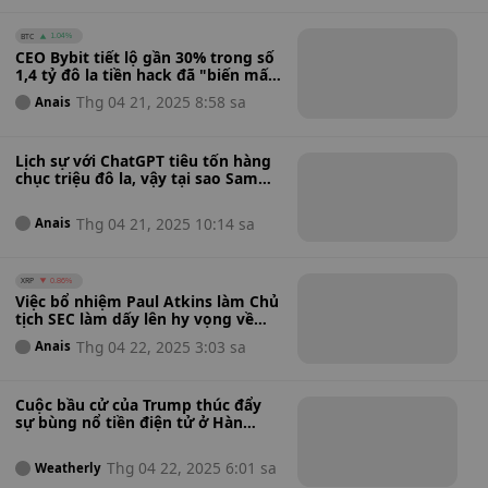
BTC
1.04%
CEO Bybit tiết lộ gần 30% trong số
1,4 tỷ đô la tiền hack đã "biến mất"
sau khi sử dụng Mixer
Thg 04 21, 2025 8:58 sa
Anais
Lịch sự với ChatGPT tiêu tốn hàng
chục triệu đô la, vậy tại sao Sam
Altman của OpenAI lại gọi đó là
"Chi tiêu hợp lý"?
Thg 04 21, 2025 10:14 sa
Anais
XRP
0.86%
Việc bổ nhiệm Paul Atkins làm Chủ
tịch SEC làm dấy lên hy vọng về
việc phê duyệt ETF XRP: Liệu khả
Thg 04 22, 2025 3:03 sa
Anais
năng lãnh đạo của ông có thể thay
đổi cách tiếp cận tiền điện tử của
SEC không?
Cuộc bầu cử của Trump thúc đẩy
sự bùng nổ tiền điện tử ở Hàn
Quốc khi lượng tiền nắm giữ tăng
vọt lên 73 tỷ đô la
Thg 04 22, 2025 6:01 sa
Weatherly