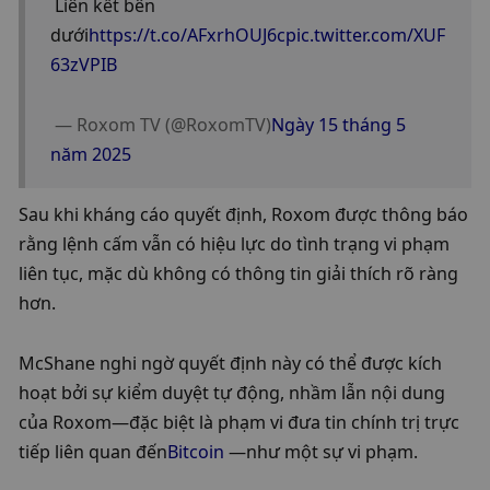
 Liên kết bên 
dưới
https://t.co/AFxrhOUJ6c
pic.twitter.com/XUF
63zVPIB
 — Roxom TV (@RoxomTV)
Ngày 15 tháng 5 
năm 2025
Sau khi kháng cáo quyết định, Roxom được thông báo 
rằng lệnh cấm vẫn có hiệu lực do tình trạng vi phạm 
liên tục, mặc dù không có thông tin giải thích rõ ràng 
hơn.
McShane nghi ngờ quyết định này có thể được kích 
hoạt bởi sự kiểm duyệt tự động, nhầm lẫn nội dung 
của Roxom—đặc biệt là phạm vi đưa tin chính trị trực 
tiếp liên quan đến
Bitcoin
 —như một sự vi phạm.