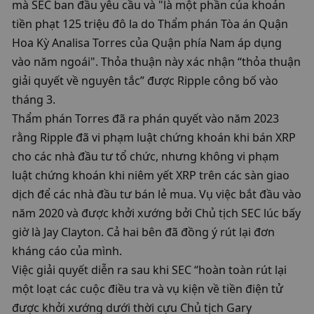
mà SEC ban đầu yêu cầu và "là một phần của khoản 
tiền phạt 125 triệu đô la do Thẩm phán Tòa án Quận 
Hoa Kỳ Analisa Torres của Quận phía Nam áp dụng 
vào năm ngoái". Thỏa thuận này xác nhận “thỏa thuận 
giải quyết về nguyên tắc” được Ripple công bố vào 
tháng 3. 

Thẩm phán Torres đã ra phán quyết vào năm 2023 
rằng Ripple đã vi phạm luật chứng khoán khi bán XRP 
cho các nhà đầu tư tổ chức, nhưng không vi phạm 
luật chứng khoán khi niêm yết XRP trên các sàn giao 
dịch để các nhà đầu tư bán lẻ mua. Vụ việc bắt đầu vào 
năm 2020 và được khởi xướng bởi Chủ tịch SEC lúc bấy 
giờ là Jay Clayton. Cả hai bên đã đồng ý rút lại đơn 
kháng cáo của mình. 

Việc giải quyết diễn ra sau khi SEC “hoàn toàn rút lại 
một loạt các cuộc điều tra và vụ kiện về tiền điện tử 
được khởi xướng dưới thời cựu Chủ tịch Gary 