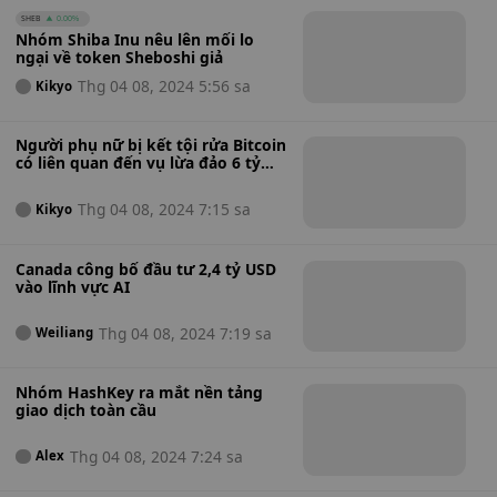
SHEB
0.00%
Nhóm Shiba Inu nêu lên mối lo
ngại về token Sheboshi giả
Thg 04 08, 2024 5:56 sa
Kikyo
Người phụ nữ bị kết tội rửa Bitcoin
có liên quan đến vụ lừa đảo 6 tỷ
USD ở Trung Quốc
Thg 04 08, 2024 7:15 sa
Kikyo
Canada công bố đầu tư 2,4 tỷ USD
vào lĩnh vực AI
Thg 04 08, 2024 7:19 sa
Weiliang
Nhóm HashKey ra mắt nền tảng
giao dịch toàn cầu
Thg 04 08, 2024 7:24 sa
Alex