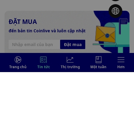
ĐẶT MUA
đến bản tin Coinlive và luôn cập nhật
Đặt mua
Trang chủ
Tin tức
Thị trường
Một tuần
Hơn
THEO CHÚNG TÔI
© 2024 Coinlive.