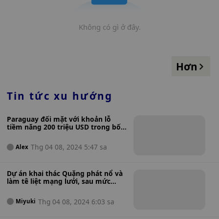
Không có gì ở đây.
Hơn
Tin tức xu hướng
Paraguay đối mặt với khoản lỗ
tiềm năng 200 triệu USD trong bối
cảnh lệnh cấm khai thác tiền điện
tử được đề xuất
Thg 04 08, 2024 5:47 sa
Alex
Dự án khai thác Quặng phát nổ và
làm tê liệt mạng lưới, sau mức
tăng 1700% trong 3 ngày, tất cả lợi
nhuận sẽ được trả lại
Thg 04 08, 2024 6:03 sa
Miyuki