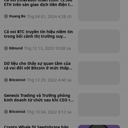
Bắc Kinh.
ETH trên sàn giao dịch tiền điện tử
nổi bật
Thg 04 01, 2024 4:28 ch
Huang Bo
Cá voi BTC truyền tín hiệu niềm tin
trong bối cảnh thị trường suy
thoái
Thg 12 13, 2023 10:08 sa
Edmund
Dữ liệu cho thấy sự quan tâm của
cá voi đối với Bitcoin ở mức thấp
nhất kể từ năm 2020
Thg 12 29, 2022 4:40 sa
Bitcoinist
Genesis Trading và Trưởng phòng
kinh doanh từ chức sau khi CEO rời
đi
Thg 10 04, 2022 9:12 sa
Bitcoinist
Crypto Whale DJ Seedphrase bán