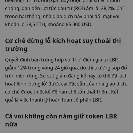
điều kiện thị trường gần đây buộc phải xử lý nhanh 
chóng, dẫn đến Lợi tức đầu tư (ROI) âm là -28,2%. Chỉ 
trong hai tháng, nhà giao dịch này phải đối mặt với 
khoản lỗ 38,5 ETH, khoảng 85.300 USD.
Cơ chế dừng lỗ kích hoạt suy thoái thị 
trường
Quyết định bán trùng hợp với thời điểm giá trị LBR 
giảm 12% trong vòng 24 giờ qua, do thị trường sụp đổ 
trên diện rộng. Sự sụt giảm đáng kể này có thể đã kích 
hoạt lệnh 'dừng lỗ' được cài đặt sẵn của nhà giao dịch. 
cơ chế được thiết kế để hạn chế tổn thất thêm. Kết 
quả là việc thanh lý hoàn toàn cổ phần LBR.
Cá voi không còn nắm giữ token LBR 
nữa