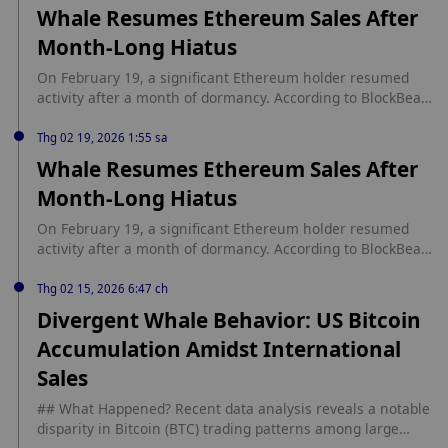
Whale Resumes Ethereum Sales After
Month-Long Hiatus
On February 19, a significant Ethereum holder resumed
activity after a month of dormancy. According to BlockBeats
On-chain Detection, the whale, identified by the address
starting with 0xF4E, deposited 12,840 ETH into a centralized
Thg 02 19, 2026 1:55 sa
exchange (CEX) within the past 14 hours. This marks a
Whale Resumes Ethereum Sales After
notable transaction following a period of inactivity.
Month-Long Hiatus
On February 19, a significant Ethereum holder resumed
activity after a month of dormancy. According to BlockBeats
On-chain Detection, the whale, identified by the address
starting with 0xF4E, deposited 12,840 ETH into a centralized
Thg 02 15, 2026 6:47 ch
exchange (CEX) within the past 14 hours. This marks a
Divergent Whale Behavior: US Bitcoin
notable transaction following a period of inactivity. source:
Accumulation Amidst International
https://www.binance.com/en/square/post/29317045491411
4?utm_source=BinanceNewsRSS
Sales
## What Happened? Recent data analysis reveals a notable
disparity in Bitcoin (BTC) trading patterns among large