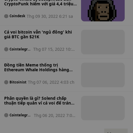
CryptoPunk hiếm với giá 4,4 triệu
đô la
Thg 09 30, 2022 6:21 sa
Coindesk
Cá voi bitcoin vẫn 'ngủ đông' khi
giá BTC gần $21K
Thg 07 15, 2022 10:48
Cointelegra
ph
sa
Đồng tiền Meme thống trị
Ethereum Whale Holdings hàng
đầu
Thg 07 06, 2022 4:03 ch
Bitcoinist
Phân quyền là gì? Solend chấp
thuận tiếp quản ví cá voi để tránh
sụp đổ
Thg 06 20, 2022 7:01
Cointelegrap
h
sa