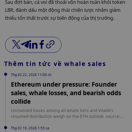
Sau đợt bán, cá voi đã thoái vốn hoàn toàn khỏi token 
LBR, đánh dấu một động thái chiến lược nhằm giảm 
thiểu tổn thất trước sự biến động của thị trường.
Thêm tin tức về
whale sales
Thg 02 22, 2026 11:00 ch
Ethereum under pressure: Founder
sales, whale losses, and bearish odds
collide
Unrealized losses among all whale tiers and Vitalik’s
resumed distribution weigh on the ETH outlook. source:
https://ambcrypto.com/ethereum-under-pressure-founder-
sales-whale-losses-and-bearish-odds-collide/
Thg 02 19, 2026 1:55 sa