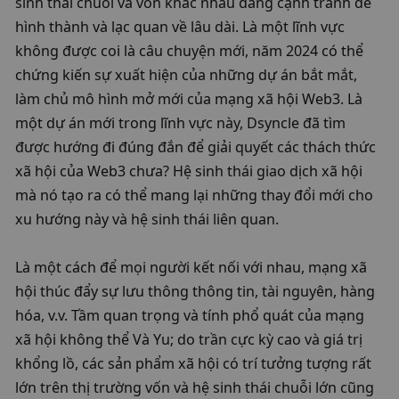
sinh thái chuỗi và vốn khác nhau đang cạnh tranh để 
hình thành và lạc quan về lâu dài. Là một lĩnh vực 
không được coi là câu chuyện mới, năm 2024 có thể 
chứng kiến ​​sự xuất hiện của những dự án bắt mắt, 
làm chủ mô hình mở mới của mạng xã hội Web3. Là 
một dự án mới trong lĩnh vực này, Dsyncle đã tìm 
được hướng đi đúng đắn để giải quyết các thách thức 
xã hội của Web3 chưa? Hệ sinh thái giao dịch xã hội 
mà nó tạo ra có thể mang lại những thay đổi mới cho 
xu hướng này và hệ sinh thái liên quan. 
Là một cách để mọi người kết nối với nhau, mạng xã 
hội thúc đẩy sự lưu thông thông tin, tài nguyên, hàng 
hóa, v.v. Tầm quan trọng và tính phổ quát của mạng 
xã hội không thể Và Yu; do trần cực kỳ cao và giá trị 
khổng lồ, các sản phẩm xã hội có trí tưởng tượng rất 
lớn trên thị trường vốn và hệ sinh thái chuỗi lớn cũng 