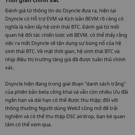
Đánh giá từ thông tin do Dsyncle đưa ra, hiện tại 
Dsyncle có Hỗ trợ EVM và Kịch bản BEVM rõ ràng có 
nghĩa là nắm lấy hệ sinh thái BTC. Đánh giá từ mối 
quan hệ đối tác chiến lược với BEVM, có thể thấy rằng 
việc ra mắt Dsyncle sẽ tận dụng sự bùng nổ của hệ 
sinh thái BTC. Về mặt thời gian, hệ sinh thái BTC và 
nhịp điệu thị trường tăng giá đã được tuân thủ chính 
xác. 
Dsyncle hiện đang trong giai đoạn "danh sách trắng" 
của phiên bản beta công khai và vẫn còn nhiều Ưu đãi 
ngắn hạn và dài hạn có thể được thu thập; đối với 
thông thường Người dùng Web3 cũng mở để trải 
nghiệm và có thể thu thập DSC airdrop, bạn bè quan 
tâm có thể xem qua. 