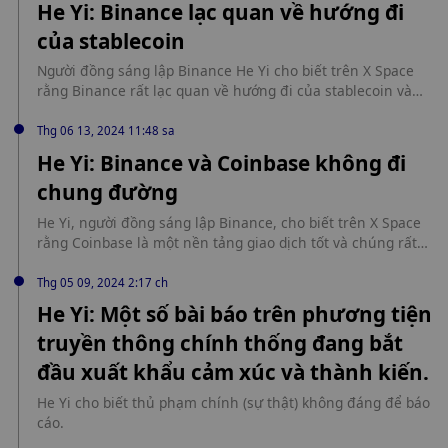
He Yi: Binance lạc quan về hướng đi
المزيفة على الرغم من أن قطاع عملات الميم يبدو أنه أكثر شعبية من
của stablecoin
أي وقت مضى، إلا أن هناك... source:
https://ar.beincrypto.com/66906/
Người đồng sáng lập Binance He Yi cho biết trên X Space
rằng Binance rất lạc quan về hướng đi của stablecoin và
hoan nghênh sự hợp tác với các dự án stablecoin.
Thg 06 13, 2024 11:48 sa
He Yi: Binance và Coinbase không đi
chung đường
He Yi, người đồng sáng lập Binance, cho biết trên X Space
rằng Coinbase là một nền tảng giao dịch tốt và chúng rất
tốt, nhưng về cơ bản, Binance và Coinbase đang đi trên
những con đường hoàn toàn khác nhau trong ngành công
Thg 05 09, 2024 2:17 ch
nghiệp blockchain.
He Yi: Một số bài báo trên phương tiện
truyền thông chính thống đang bắt
đầu xuất khẩu cảm xúc và thành kiến.
He Yi cho biết thủ phạm chính (sự thật) không đáng để báo
cáo.