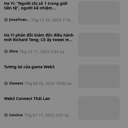
He Yi: “Người chị số 1 trong giới
tiền tệ”, người kế nhiệm
Changpeng Zhao tại Binance
Thg 12 26, 2023 7:16 s
JinseFinanc
e
a
He Yi phản đối Giám đốc điều hành
mới Richard Teng; Cô ấy tweet một
cách độc đoán: “FUD không thể
giết chết Binance!”
Thg 12 11, 2023 2:44 sa
Olive
Tương lai của game Web3
Thg 08 05, 2023 10:00 sa
Clement
Web3 Connect Thái Lan
Thg 07 17, 2023 2:01 sa
Coinlive