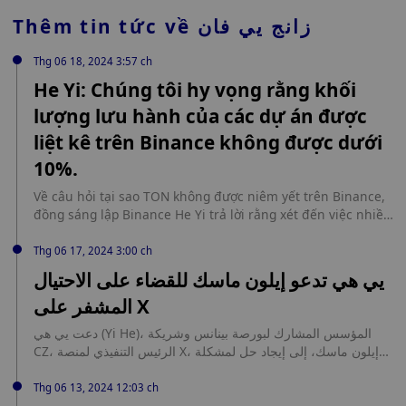
Thêm tin tức về
زانج يي فان
Thg 06 18, 2024 3:57 ch
He Yi: Chúng tôi hy vọng rằng khối
lượng lưu hành của các dự án được
liệt kê trên Binance không được dưới
10%.
Về câu hỏi tại sao TON không được niêm yết trên Binance,
đồng sáng lập Binance He Yi trả lời rằng xét đến việc nhiều
dự án trên thị trường có lượng lưu hành 1-3% khi ra mắt,
Binance hy vọng rằng lượng lưu hành của dự án sẽ không
Thg 06 17, 2024 3:00 ch
nhỏ hơn 10%. Nếu bạn tham gia Megadrop hoặc
يي هي تدعو إيلون ماسك للقضاء على الاحتيال
launchpool, tổng số airdrop dao động từ một chữ số đến 2
المشفر على X
chữ số. Những đồng tiền này được dự án trao cho người
dùng.
دعت يي هي (Yi He)، المؤسس المشارك لبورصة بينانس وشريكة
CZ، الرئيس التنفيذي لمنصة X، إيلون ماسك، إلى إيجاد حل لمشكلة
سرقة الهوية على X، وهي معضلة تفاقم من إشكالية الاحتيال في
صناعة التشفير. للحصول على خدمة إعلانية لمشاريع الكريبتو المؤسس
Thg 06 13, 2024 12:03 ch
المشارك لبورصة بينانس تطالب إيلون ماسك بحل مشكلة حسابات X