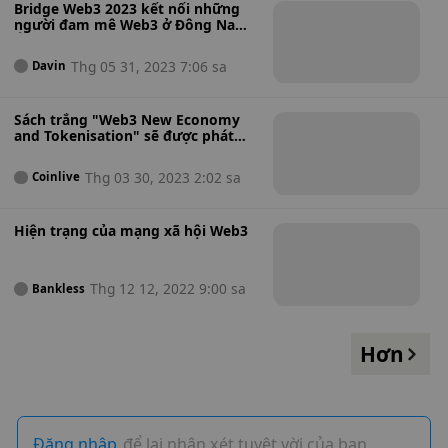
Bridge Web3 2023 kết nối những
người đam mê Web3 ở Đông Nam
Á
Thg 05 31, 2023 7:06 sa
Davin
Sách trắng "Web3 New Economy
and Tokenisation" sẽ được phát
hành tại Hong Kong Web3 Festival
2023
Thg 03 30, 2023 2:02 sa
Coinlive
Hiện trạng của mạng xã hội Web3
Thg 12 12, 2022 9:00 sa
Bankless
Hơn
Đăng nhập
để lại nhận xét tuyệt vời của bạn…