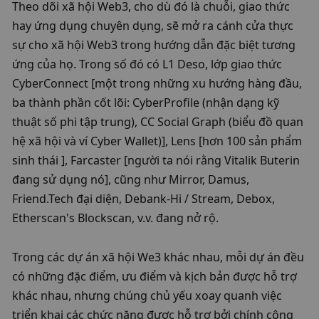
Theo dõi xã hội Web3, cho dù đó là chuỗi, giao thức 
hay ứng dụng chuyên dụng, sẽ mở ra cánh cửa thực 
sự cho xã hội Web3 trong hướng dẫn đặc biệt tương 
ứng của họ. Trong số đó có L1 Deso, lớp giao thức 
CyberConnect [một trong những xu hướng hàng đầu, 
ba thành phần cốt lõi: CyberProfile (nhận dạng kỹ 
thuật số phi tập trung), CC Social Graph (biểu đồ quan 
hệ xã hội và ví Cyber ​​​​Wallet)], Lens [hơn 100 sản phẩm 
sinh thái ], Farcaster [người ta nói rằng Vitalik Buterin 
đang sử dụng nó], cũng như Mirror, Damus, 
Friend.Tech đại diện, Debank-Hi / Stream, Debox, 
Etherscan's Blockscan, v.v. đang nở rộ. 
Trong các dự án xã hội We3 khác nhau, mỗi dự án đều 
có những đặc điểm, ưu điểm và kịch bản được hỗ trợ 
khác nhau, nhưng chúng chủ yếu xoay quanh việc 
triển khai các chức năng được hỗ trợ bởi chính công 