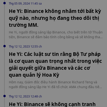
Thg 05 09, 2024 11:45 sa
He Yi: Binance không nhắm tới bất kỳ
quỹ nào, nhưng họ đang theo dõi thị
trường MM.
He Yi, người đồng sáng lập Binance, cho biết trên tờ Thuận
tiện, Binance sẽ đảm bảo tính công bằng và sẽ không tham
gia nhưng sẽ báo cáo trung thực cho cơ quan giám sát và
các cơ quan quản lý khác.
Thg 12 12, 2023 12:55 ch
He Yi: Các luật sư tin rằng Bộ Tư pháp
là cơ quan quan trọng nhất trong việc
giải quyết giữa Binance và các cơ
quan quản lý Hoa Kỳ
Hôm nay, Giám đốc điều hành Binance Richard Teng và
người đồng sáng lập He Yi đã tổ chức AMA chung đầu tiên
tại Trung Quốc. Trong AMA, He Yi cho biết “Binance vẫn
chưa giải quyết xong với SEC” và cho biết theo cách giải
Thg 12 12, 2023 12:48 ch
thích của luật sư, Bộ Tư pháp là cơ quan quan trọng nhất
He Yi: Binance sẽ không cạnh tranh
(không phải SEC) trong việc giải quyết giữa Binance và cơ