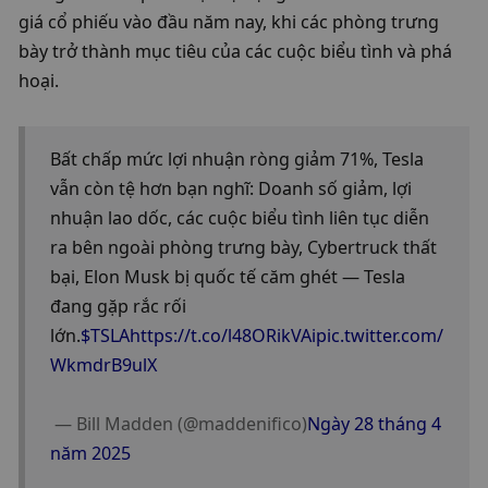
giá cổ phiếu vào đầu năm nay, khi các phòng trưng 
bày trở thành mục tiêu của các cuộc biểu tình và phá 
hoại.
Bất chấp mức lợi nhuận ròng giảm 71%, Tesla 
vẫn còn tệ hơn bạn nghĩ: Doanh số giảm, lợi 
nhuận lao dốc, các cuộc biểu tình liên tục diễn 
ra bên ngoài phòng trưng bày, Cybertruck thất 
bại, Elon Musk bị quốc tế căm ghét — Tesla 
đang gặp rắc rối 
lớn.
$TSLA
https://t.co/l48ORikVAi
pic.twitter.com/
WkmdrB9ulX
 — Bill Madden (@maddenifico)
Ngày 28 tháng 4 
năm 2025