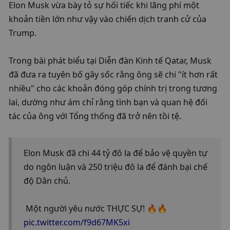
Elon Musk vừa bày tỏ sự hối tiếc khi lãng phí một 
khoản tiền lớn như vậy vào chiến dịch tranh cử của 
Trump.
Trong bài phát biểu tại Diễn đàn Kinh tế Qatar, Musk 
đã đưa ra tuyên bố gây sốc rằng ông sẽ chi "ít hơn rất 
nhiều" cho các khoản đóng góp chính trị trong tương 
lai, dường như ám chỉ rằng tình bạn và quan hệ đối 
tác của ông với Tổng thống đã trở nên tồi tệ.
Elon Musk đã chi 44 tỷ đô la để bảo vệ quyền tự 
do ngôn luận và 250 triệu đô la để đánh bại chế 
độ Dân chủ.
 Một người yêu nước THỰC SỰ! 🔥🔥
pic.twitter.com/f9d67MK5xi