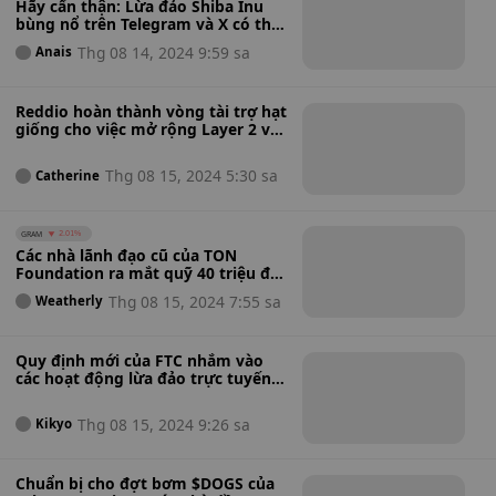
Hãy cẩn thận: Lừa đảo Shiba Inu
bùng nổ trên Telegram và X có thể
làm rỗng ví của bạn – Đừng sập
Thg 08 14, 2024 9:59 sa
Anais
bẫy này
Reddio hoàn thành vòng tài trợ hạt
giống cho việc mở rộng Layer 2 với
vòng tài trợ A đang được tiến hành
trong bối cảnh tích hợp World ID
Thg 08 15, 2024 5:30 sa
Catherine
GRAM
2.01%
Các nhà lãnh đạo cũ của TON
Foundation ra mắt quỹ 40 triệu đô
la để thúc đẩy thế hệ dự án
Thg 08 15, 2024 7:55 sa
Weatherly
Blockchain TON tiếp theo – Liệu họ
có thể thay đổi tương lai
Blockchain của Telegram không?
Quy định mới của FTC nhắm vào
các hoạt động lừa đảo trực tuyến:
Liệu nó có thực sự xóa bỏ được các
đánh giá, lượt thích và người theo
Thg 08 15, 2024 9:26 sa
Kikyo
dõi giả mạo không?
Chuẩn bị cho đợt bơm $DOGS của