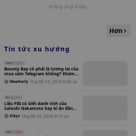
Không có gì ở đây.
Hơn
Tin tức xu hướng
GRAM
2.01%
Bounty Bay có phải là tương lai của
mua sắm Telegram không? Khám
phá cách $BBY Token và Airdrop
Thg 08 14, 2024 6:38 sa
Weatherly
Points có thể thay đổi trò chơi
thương mại xã hội trên Ton
Blockchain
BTC
0.71%
Liệu FBI có biết danh tính của
Satoshi Nakamoto hay bí ẩn đằng
sau người sáng tạo ra Bitcoin vẫn
Thg 08 14, 2024 9:15 sa
Kikyo
còn là ẩn số?
SHIB
2.00%