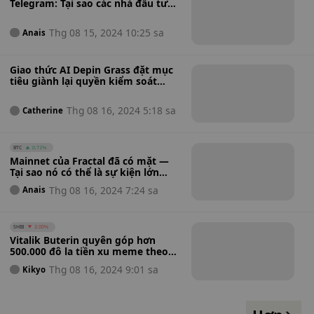
Telegram: Tại sao các nhà đầu tư
ban đầu có thể thấy lợi nhuận
khổng lồ sau khi ra mắt
Thg 08 15, 2024 10:25 sa
Anais
Giao thức AI Depin Grass đặt mục
tiêu giành lại quyền kiểm soát
Internet, công bố thời gian giới
hạn tiền thưởng và kết thúc giai
Thg 08 16, 2024 5:18 sa
Catherine
đoạn Closed Beta
BTC
0.71%
Mainnet của Fractal đã có mặt —
Tại sao nó có thể là sự kiện lớn
nhất đánh vào Bitcoin kể từ
Thg 08 16, 2024 7:24 sa
Anais
Satoshi
SHIB
2.00%
Vitalik Buterin quyên góp hơn
500.000 đô la tiền xu meme theo
chủ đề động vật: Đây có phải là
Thg 08 16, 2024 9:01 sa
Kikyo
lòng vị tha tuyệt vời nhất hay là
cách xử lý tiền xu mang tính chiến
lược?