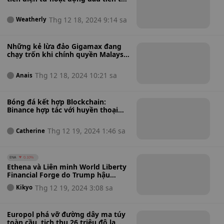
Singapore dành cho các nhà đầu tư
được công nhận
Thg 12 18, 2024 9:14 sa
Weatherly
Những kẻ lừa đảo Gigamax đang
chạy trốn khi chính quyền Malaysia
truy đuổi bảy cá nhân, bao gồm
một người Indonesia
Thg 12 18, 2024 10:21 sa
Anais
Bóng đá kết hợp Blockchain:
Binance hợp tác với huyền thoại
bóng đá Cristiano Ronaldo để ra
mắt bộ sưu tập kỹ năng bóng đá
Thg 12 19, 2024 1:46 sa
Catherine
ENA
0.10%
Ethena và Liên minh World Liberty
Financial Forge do Trump hậu
thuẫn bắt đầu với việc triển khai
Thg 12 19, 2024 3:08 sa
Kikyo
sUSDe
Europol phá vỡ đường dây ma túy
toàn cầu, tịch thu 26 triệu đô la