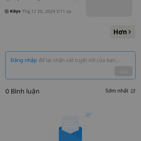
bảo vệ sự vô tội của vợ - Hành
động cao cả hay hành động liều
Thg 12 20, 2024 3:11 sa
Kikyo
lĩnh?
Hơn
Đăng nhập
để lại nhận xét tuyệt vời của bạn…
Gửi
0 Bình luận
Sớm nhất