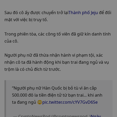
Sau đó cô ấy được chuyển trở lại
Thành phố Jeju
 để đối 
mặt với việc bị truy tố.
Trong phiên tòa, các công tố viên đã giữ kín danh tính 
của cô.
Người phụ nữ đã thừa nhận hành vi phạm tội, xác 
nhận cô ta đã hành động khi bạn trai đang ngủ và vụ 
trộm là có chủ đích từ trước.
“Người phụ nữ Hàn Quốc bị bỏ tù vì ăn cắp 
500.000 đô la tiền điện tử từ bạn trai... khi anh 
ta đang ngủ 😳
pic.twitter.com/cYV7GvD6Se
 — CryptoNewsPod (@cryptonewspod_)
Ngày 