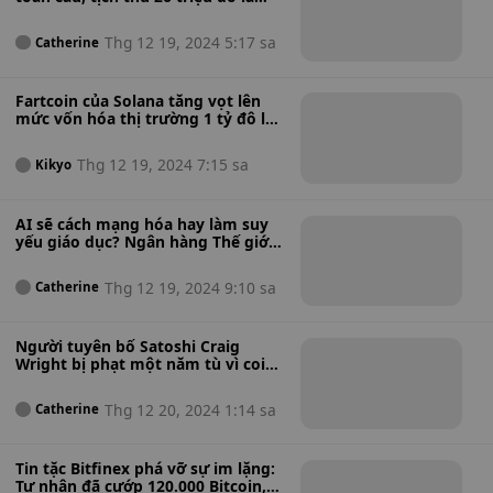
tiền điện tử từ 9 kẻ buôn bán ma
túy
Thg 12 19, 2024 5:17 sa
Catherine
Fartcoin của Solana tăng vọt lên
mức vốn hóa thị trường 1 tỷ đô la
trước khi giảm: Đây có phải là sự
khởi đầu hay kết thúc cho hành
Thg 12 19, 2024 7:15 sa
Kikyo
trình của đồng tiền meme này?
AI sẽ cách mạng hóa hay làm suy
yếu giáo dục? Ngân hàng Thế giới
ủng hộ việc áp dụng chiến lược,
bác bỏ sự phản đối hoàn toàn
Thg 12 19, 2024 9:10 sa
Catherine
Người tuyên bố Satoshi Craig
Wright bị phạt một năm tù vì coi
thường tòa án: Hình phạt có phù
hợp với vụ án hay quá nhẹ?
Thg 12 20, 2024 1:14 sa
Catherine
Tin tặc Bitfinex phá vỡ sự im lặng:
Tự nhận đã cướp 120.000 Bitcoin,