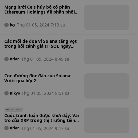
Mạng lưới Cels hủy bỏ cổ phần
Ethereum Holdings để phân phối
cho chủ nợ
Thg 01 05, 2024 7:13 sa
Joy
Các mối đe dọa ví Solana tăng vọt
trong bối cảnh giá trị SOL ngày
càng tăng
Thg 01 05, 2024 8:49 sa
Brian
Con đường độc đáo của Solana:
Vượt qua lớp 2
Thg 01 05, 2024 8:51 sa
Kikyo
XRP
1.90%
Cuộc tranh luận được khơi dậy: Vai
trò của XRP trong thị trường tiền
điện tử
Thg 01 05, 2024 9:47 sa
Brian