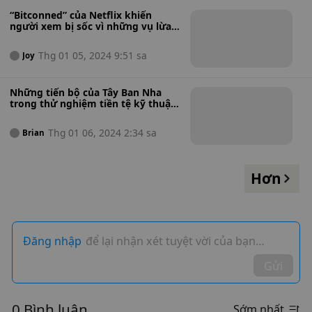
“Bitconned” của Netflix khiến
người xem bị sốc vì những vụ lừa
đảo tiền điện tử và những khúc
mắc 'sôi máu'
Thg 01 05, 2024 9:51 sa
Joy
Những tiến bộ của Tây Ban Nha
trong thử nghiệm tiền tệ kỹ thuật
số
Thg 01 06, 2024 2:34 sa
Brian
Hơn
Đăng nhập
để lại nhận xét tuyệt vời của bạn…
Gửi
0 Bình luận
Sớm nhất