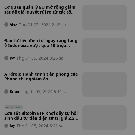
Cơ quan quản lý EU mở rộng giám
sát để giải quyết rủi ro từ các tổ
chức tài chính phi ngân hàng
Thg 01 05, 2024 2:48 sa
Alex
Đầu tư tiền điện tử ngày càng tăng
ở Indonesia vượt qua 18 triệu
người dùng
Thg 01 05, 2024 3:26 sa
Joy
Airdrop: Hành trình tiên phong của
Phòng thí nghiệm ảo
Thg 01 05, 2024 6:11 sa
Brian
BTC
0.79%
Cơn sốt Bitcoin ETF khơi dậy sự hồi
sinh đầu tư tiền điện tử trị giá 2,25
tỷ USD vào năm 2023
Thg 01 05, 2024 6:21 sa
Joy