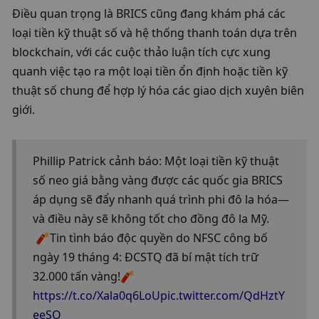
Điều quan trọng là BRICS cũng đang khám phá các 
loại tiền kỹ thuật số và hệ thống thanh toán dựa trên 
blockchain, với các cuộc thảo luận tích cực xung 
quanh việc tạo ra một loại tiền ổn định hoặc tiền kỹ 
thuật số chung để hợp lý hóa các giao dịch xuyên biên 
giới.
Phillip Patrick cảnh báo: Một loại tiền kỹ thuật 
số neo giá bằng vàng được các quốc gia BRICS 
áp dụng sẽ đẩy nhanh quá trình phi đô la hóa—
và điều này sẽ không tốt cho đồng đô la Mỹ.
 🧨Tin tình báo độc quyền do NFSC công bố 
ngày 19 tháng 4: ĐCSTQ đã bí mật tích trữ 
32.000 tấn vàng!🧨
https://t.co/Xala0q6LoU
pic.twitter.com/QdHztY
eeSQ