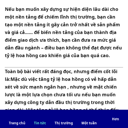
Nếu bạn muốn xây dựng sự hiện diện lâu dài cho 
một nền tảng để chiếm lĩnh thị trường, bạn cần 
tạo một nền tảng ít gây cản trở nhất về sản phẩm 
và giá cả
…
… để biến nền tảng của bạn thành địa 
điểm giao dịch ưa thích, bạn cần đưa ra mức giá 
dẫn đầu ngành
 – điều bạn không thể đạt được nếu 
tỷ lệ hoa hồng cao khiến giá của bạn quá cao. 
Toàn bộ bài viết rất đáng đọc, nhưng điểm cốt lõi 
là:
Mặc dù việc tăng tỷ lệ hoa hồng có vẻ hấp dẫn 
xét về sức mạnh ngắn hạn , nhưng về mặt chiến 
lược là một lựa chọn chưa tối ưu nếu bạn muốn 
xây dựng công ty dẫn đầu thị trường trong thời 
gian dài. Việc tăng tỷ lệ hoa hồng có thể thúc đẩy 
bên cung và bên cầu tìm kiếm các lựa chọn thay 
Hơn
Trang chủ
Tin tức
Thị trường
Một tuần
thế khác. 