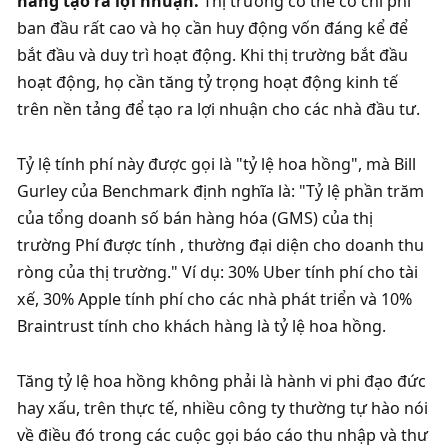
năng tạo ra lợi nhuận. 
Thị trường có thể có chi phí 
ban đầu rất cao và họ cần huy động vốn đáng kể để 
bắt đầu và duy trì hoạt động. Khi thị trường bắt đầu 
hoạt động, họ cần tăng tỷ trọng hoạt động kinh tế 
trên nền tảng để tạo ra lợi nhuận cho các nhà đầu tư. 
Tỷ lệ tính phí này được gọi là "tỷ lệ hoa hồng", mà Bill 
Gurley của Benchmark định nghĩa là: "Tỷ lệ phần trăm 
của tổng doanh số bán hàng hóa (GMS) của thị 
trường Phí được tính , thường đại diện cho doanh thu 
ròng của thị trường." Ví dụ: 30% Uber tính phí cho tài 
xế, 30% Apple tính phí cho các nhà phát triển và 10% 
Braintrust tính cho khách hàng là tỷ lệ hoa hồng. 
Tăng tỷ lệ hoa hồng không phải là hành vi phi đạo đức 
hay xấu, trên thực tế, nhiều công ty thường tự hào nói 
về điều đó trong các cuộc gọi báo cáo thu nhập và thư 