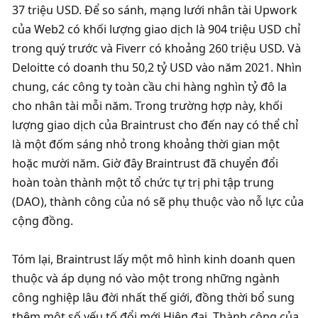
37 triệu USD. Để so sánh, mạng lưới nhân tài Upwork 
của Web2 có khối lượng giao dịch là 904 triệu USD chỉ 
trong quý trước và Fiverr có khoảng 260 triệu USD. Và 
Deloitte có doanh thu 50,2 tỷ USD vào năm 2021. Nhìn 
chung, các công ty toàn cầu chi hàng nghìn tỷ đô la 
cho nhân tài mỗi năm. Trong trường hợp này, khối 
lượng giao dịch của Braintrust cho đến nay có thể chỉ 
là một đốm sáng nhỏ trong khoảng thời gian một 
hoặc mười năm. Giờ đây Braintrust đã chuyển đổi 
hoàn toàn thành một tổ chức tự trị phi tập trung 
(DAO), thành công của nó sẽ phụ thuộc vào nỗ lực của 
cộng đồng. 
Tóm lại, Braintrust lấy một mô hình kinh doanh quen 
thuộc và áp dụng nó vào một trong những ngành 
công nghiệp lâu đời nhất thế giới, đồng thời bổ sung 
thêm một số yếu tố đổi mới Hiện đại. Thành công của 