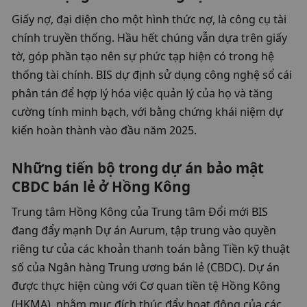
Giấy nợ, đại diện cho một hình thức nợ, là công cụ tài 
chính truyền thống. Hầu hết chúng vẫn dựa trên giấy 
tờ, góp phần tạo nên sự phức tạp hiện có trong hệ 
thống tài chính. BIS dự định sử dụng công nghệ sổ cái 
phân tán để hợp lý hóa việc quản lý của họ và tăng 
cường tính minh bạch, với bằng chứng khái niệm dự 
kiến ​​hoàn thành vào đầu năm 2025.
Những tiến bộ trong dự án bảo mật 
CBDC bán lẻ ở Hồng Kông
Trung tâm Hồng Kông của Trung tâm Đổi mới BIS 
đang đẩy mạnh Dự án Aurum, tập trung vào quyền 
riêng tư của các khoản thanh toán bằng Tiền kỹ thuật 
số của Ngân hàng Trung ương bán lẻ (CBDC). Dự án 
được thực hiện cùng với Cơ quan tiền tệ Hồng Kông 
(HKMA), nhằm mục đích thúc đẩy hoạt động của các 