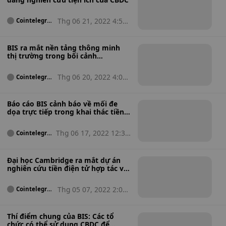
Thg 06 21, 2022 4:50
Cointelegrap
h
ch
BIS ra mắt nền tảng thông minh
thị trường trong bối cảnh
Stablecoin, DeFi gặp sự cố
Thg 06 20, 2022 4:03
Cointelegrap
h
sa
Báo cáo BIS cảnh báo về mối đe
dọa trực tiếp trong khai thác tiền
điện tử
Thg 06 17, 2022 12:37
Cointelegra
ph
ch
Đại học Cambridge ra mắt dự án
nghiên cứu tiền điện tử hợp tác với
IMF và BIS
Thg 05 07, 2022 2:03
Cointelegrap
h
ch
Thí điểm chung của BIS: Các tổ
chức có thể sử dụng CBDC để