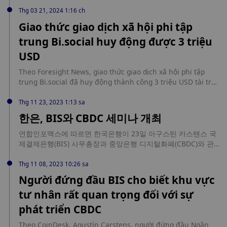
の断片化によって普及が妨げられていると結論づけた。BIS
は、ステーブルコイン規制の必要性は「緊急」であると指摘し
Thg 03 21, 2024 1:16 ch
つつ、規制の断片化が国際金融システムへの統合にリスクをも
Giao thức giao dịch xã hội phi tập
たらすと警告している。 source:
trung Bi.social huy động được 3 triệu
https://jp.cointelegraph.com/news/unharmonized-
regulation-threatens-stablecoin-usability-bis-report
USD
Theo Foresight News, giao thức giao dịch xã hội phi tập
trung Bi.social đã huy động thành công 3 triệu USD tài trợ
với sự tham gia của Web3Vision, WAGMi Ventures và QF
Capital. Số tiền này sẽ được sử dụng để hỗ trợ sự phát triển
Thg 11 23, 2023 1:13 sa
liên tục của giao thức xã hội và các tính năng sắp tới của
한은, BIS와 CBDC 세미나 개최
nó.
연합인포맥스에 따르면 한국은행이 23일 아구스틴 카스텐스 국
제결제은행(BIS) 사무총장과 중앙은행 디지털화폐(CBDC)와 관
련한 세미나를 진행했다. 이번 카스텐스 사무총장의 방한은
CBDC 사업을 선제적으로 추진하고 있는 한은을 지지하기 위한
Thg 11 08, 2023 10:26 sa
것으로 평가된다. 카스텐스 사무총장은 기조연설을 통해 CBDC,
Người đứng đầu BIS cho biết khu vực
예금 토큰 등으로 구성된 미래 통화 시스템이 지향해야 하는 비
tư nhân rất quan trọng đối với sự
전과 이를 달성하는 데 필요한 과제들을 제시했다. 한은과 금융
위, 금감원이 공동 추진하고 있는 'CBDC 활용성 테스트'에 대한
phát triển CBDC
평가도 했다. 그는 미래 통화 시스템의 비전에 다가가기 위한 의
미 있는 프로젝트이며 기술 측면뿐 아니라 중앙은행과 금융당국,
Theo CoinDesk, Agustín Carstens, người đứng đầu Ngân