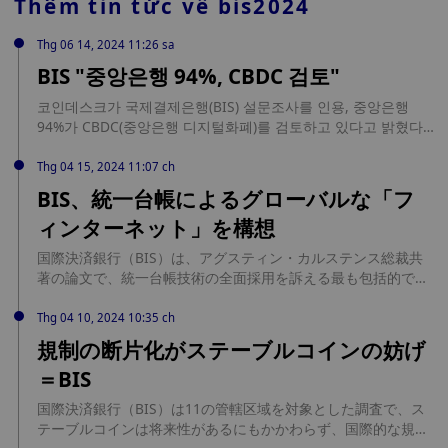
Thêm tin tức về
bis2024
Thg 06 14, 2024 11:26 sa
BIS "중앙은행 94%, CBDC 검토"
코인데스크가 국제결제은행(BIS) 설문조사를 인용, 중앙은행
94%가 CBDC(중앙은행 디지털화폐)를 검토하고 있다고 밝혔다
고 전했다. 또 중앙은행들은 소매용 CBDC보다 도매용 CBDC를
먼저 발행할 가능성이 높다고 답했다. 설문조사에는 전 세계 86
Thg 04 15, 2024 11:07 ch
개국 중앙은행이 참여했다.
BIS、統一台帳によるグローバルな「フ
ィンターネット」を構想
国際決済銀行（BIS）は、アグスティン・カルステンス総裁共
著の論文で、統一台帳技術の全面採用を訴える最も包括的で強
力な論拠を発表した。 source:
https://jp.cointelegraph.com/news/bis-envisions-world-
Thg 04 10, 2024 10:35 ch
finternet-unified-ledger-technology
規制の断片化がステーブルコインの妨げ
＝BIS
国際決済銀行（BIS）は11の管轄区域を対象とした調査で、ス
テーブルコインは将来性があるにもかかわらず、国際的な規制