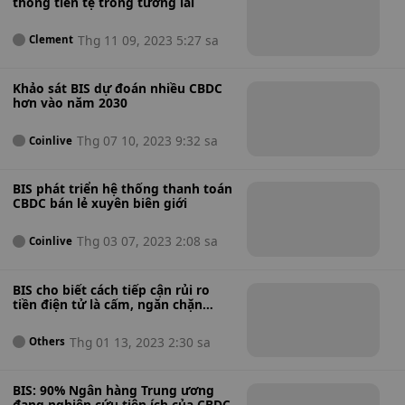
thống tiền tệ trong tương lai
Thg 11 09, 2023 5:27 sa
Clement
Khảo sát BIS dự đoán nhiều CBDC
hơn vào năm 2030
Thg 07 10, 2023 9:32 sa
Coinlive
BIS phát triển hệ thống thanh toán
CBDC bán lẻ xuyên biên giới
Thg 03 07, 2023 2:08 sa
Coinlive
BIS cho biết cách tiếp cận rủi ro
tiền điện tử là cấm, ngăn chặn
hoặc điều chỉnh nó
Thg 01 13, 2023 2:30 sa
Others
BIS: 90% Ngân hàng Trung ương
đang nghiên cứu tiện ích của CBDC