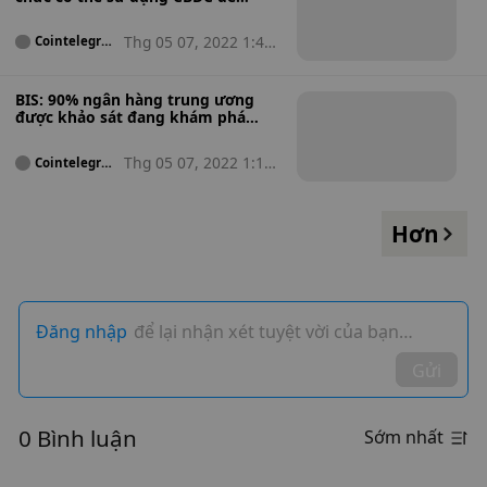
thanh toán quốc tế
Thg 05 07, 2022 1:45
Cointelegrap
h
ch
BIS: 90% ngân hàng trung ương
được khảo sát đang khám phá
CBDC
Thg 05 07, 2022 1:17
Cointelegrap
h
ch
Hơn
Đăng nhập
để lại nhận xét tuyệt vời của bạn…
Gửi
0 Bình luận
Sớm nhất