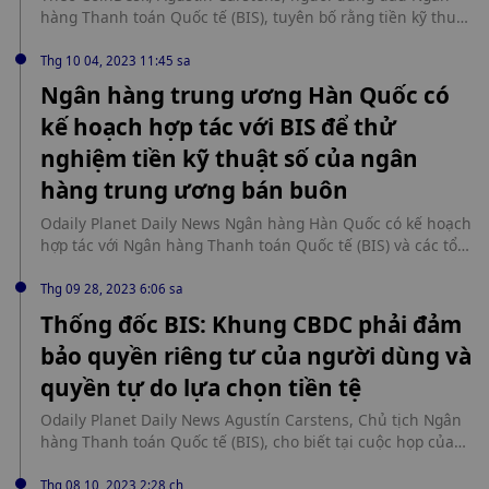
민간 부문 간 협력을 통해 추진되는 점이 의미 있다고 진단했다.
hàng Thanh toán Quốc tế (BIS), tuyên bố rằng tiền kỹ thuật
số của ngân hàng trung ương (CBDC) rất cần thiết cho sự
đổi mới hệ thống tài chính và khu vực tư nhân sẽ đóng một
Thg 10 04, 2023 11:45 sa
vai trò quan trọng trong việc đưa chúng ra thị trường.
Ngân hàng trung ương Hàn Quốc có
Carstens đã đưa ra những nhận xét này trong bài phát
kế hoạch hợp tác với BIS để thử
biểu tại hội nghị về CBDC ở Basel, Thụy Sĩ. Ông tin rằng
CBDC, dù ở dạng bán buôn hay bán lẻ, sẽ là cốt lõi của hệ
nghiệm tiền kỹ thuật số của ngân
thống tài chính trong tương lai. Các ngân hàng trung ương
hàng trung ương bán buôn
trên toàn thế giới đang khám phá việc phát hành các phiên
bản kỹ thuật số của các loại tiền tệ có chủ quyền theo
Odaily Planet Daily News Ngân hàng Hàn Quốc có kế hoạch
khuyến nghị của nhóm. Tuy nhiên, Carstens nhấn mạnh
hợp tác với Ngân hàng Thanh toán Quốc tế (BIS) và các tổ
rằng các cơ quan tiền tệ sẽ có vai trò hạn chế trong việc
chức khác để bắt đầu thử nghiệm tiền kỹ thuật số bán
phát hành CBDC so với khu vực tư nhân. Ông nói rằng hầu
buôn của ngân hàng trung ương (CBDC). Trọng tâm của thử
Thg 09 28, 2023 6:06 sa
hết các dịch vụ hướng tới khách hàng sẽ vẫn thuộc phạm vi
nghiệm là khám phá tính khả thi của hệ thống tiền tệ trong
Thống đốc BIS: Khung CBDC phải đảm
của khu vực tư nhân và khả năng phục hồi mạng của các tổ
tương lai dựa trên CBDC bán buôn. Thử nghiệm sẽ kiểm tra
chức này sẽ rất quan trọng để duy trì niềm tin vào hệ
bảo quyền riêng tư của người dùng và
tính khả thi của CBDC bán buôn như một tài sản thanh
thống. Sự hợp tác giữa khu vực công và tư nhân là điều cần
toán cho tiền gửi được mã hóa tại các ngân hàng thương
quyền tự do lựa chọn tiền tệ
thiết để quản lý các mối đe dọa mạng hiện có và mới nổi.
mại và thử nghiệm khả năng lập trình của tiền gửi được
Carstens cũng nhấn mạnh những thách thức bảo mật
mã hóa. Ngoài ra, cơ quan quản lý tài chính của Hàn Quốc,
Odaily Planet Daily News Agustín Carstens, Chủ tịch Ngân
trong việc vận hành hệ thống CBDC và nhấn mạnh tầm
Ủy ban Dịch vụ Tài chính (FSC) và Dịch vụ Giám sát Tài
hàng Thanh toán Quốc tế (BIS), cho biết tại cuộc họp của
quan trọng của việc không bỏ qua các mục tiêu thiết kế
chính (FSS) sẽ giám sát. Động thái này cho thấy Ngân hàng
Trung tâm Đổi mới BIS ở Thụy Sĩ vào ngày 27 tháng 9 rằng
khác, chẳng hạn như duy trì mức độ riêng tư phù hợp, đặc
Hàn Quốc vẫn sẵn sàng khám phá công nghệ CBDC. Sự
đảm bảo quyền riêng tư của người dùng và quyền tự do lựa
Thg 08 10, 2023 2:28 ch