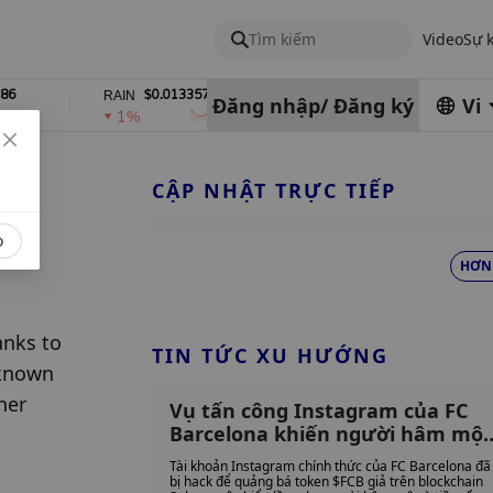
Tìm kiếm
Video
Sự 
$0.01335723
$9.76
RAIN
LEO
Đăng nhập
/
Đăng ký
Vi
1%
0%
CẬP NHẬT TRỰC TIẾP
o
HƠN
nks to 
TIN TỨC XU HƯỚNG
known 
er 
Vụ tấn công Instagram của FC
Barcelona khiến người hâm mộ
hiểu lầm, khiến tin tặc kiếm
Tài khoản Instagram chính thức của FC Barcelona đã
được 26.000 đô la từ đồng Solan
bị hack để quảng bá token $FCB giả trên blockchain