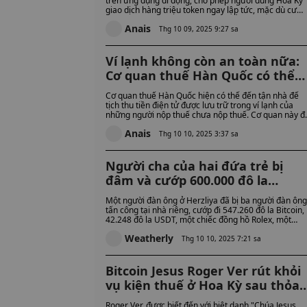
trên ứng dụng di động, cho phép người dùng Hoa Kỳ
giao dịch hàng triệu token ngay lập tức, mặc dù cư
dân New York không được hỗ trợ. Ứng dụng tích hợp
Anais
các sàn giao dịch phi tập trung DEX là 1inch và 0x ch
Thg 10 09, 2025 9:27 sa
giao dịch phi lưu ký, đồng thời cung cấp dịch vụ
staking tại các tiểu bang được phép.
Ví lạnh không còn an toàn nữa:
Cơ quan thuế Hàn Quốc có thể
tịch thu tiền điện tử ngoại tuyế
Cơ quan thuế Hàn Quốc hiện có thể đến tận nhà để
trực tiếp từ nhà của những
tịch thu tiền điện tử được lưu trữ trong ví lạnh của
những người nộp thuế chưa nộp thuế. Cơ quan này đ
người trốn thuế
tịch thu hơn 146 tỷ won (103 triệu đô la) tiền điện tử 
Anais
hơn 14.000 người trong bốn năm qua.
Thg 10 10, 2025 3:37 sa
Người cha của hai đứa trẻ bị
đâm và cướp 600.000 đô la
Bitcoin trong vụ đột nhập nhà
Một người đàn ông ở Herzliya đã bị ba người đàn ông
tàn bạo của người Israel
tấn công tại nhà riêng, cướp đi 547.260 đô la Bitcoin,
42.248 đô la USDT, một chiếc đồng hồ Rolex, một
chiếc ví Trezor và tiền mặt. Kẻ tấn công chính, Murad
Weatherly
Mahajna, đã đâm nạn nhân, đe dọa gia đình anh ta, 
Thg 10 10, 2025 7:21 sa
sau đó bị bắt cùng với bằng chứng liên quan đến vụ
án.
Bitcoin Jesus Roger Ver rút khỏi
vụ kiện thuế ở Hoa Kỳ sau thỏa
thuận trị giá 48 triệu đô la
Roger Ver, được biết đến với biệt danh "Chúa Jesus