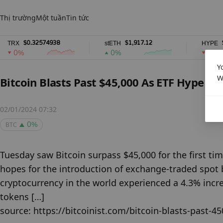
Thị trường
Một tuần
Tin tức
$0.32574938
$1,917.12
$54.
RX
stETH
HYPE
0%
0%
0%
Y
W
Bitcoin Blasts Past $45,000 As ETF Hype He
02/01/2024 07:32
BTC
0%
Tuesday saw Bitcoin surpass $45,000 for the first tim
hopes for the introduction of exchange-traded spot b
cryptocurrency in the world experienced a 4.3% increas
tokens […]

source: https://bitcoinist.com/bitcoin-blasts-past-4