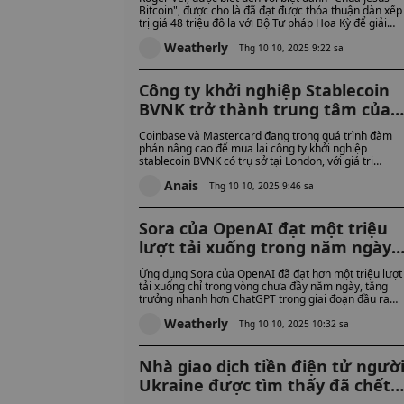
Bitcoin", được cho là đã đạt được thỏa thuận dàn xếp
trị giá 48 triệu đô la với Bộ Tư pháp Hoa Kỳ để giải
quyết các cáo buộc gian lận thuế liên quan đến việc
Weatherly
nắm giữ tiền điện tử không khai báo. Nếu được chấp
Thg 10 10, 2025 9:22 sa
thuận, thỏa thuận sẽ xóa bỏ các cáo buộc sau khi
thanh toán, chấm dứt một vụ án gây chú ý chính trị tạ
Washington.
Công ty khởi nghiệp Stablecoin
BVNK trở thành trung tâm của
cuộc chiến có mức cược cao giữ
Coinbase và Mastercard đang trong quá trình đàm
Coinbase và Mastercard: Ai sẽ
phán nâng cao để mua lại công ty khởi nghiệp
stablecoin BVNK có trụ sở tại London, với giá trị
thắng trong thỏa thuận này?
thương vụ tiềm năng từ 1,5 đến 2,5 tỷ đô la. Các
Anais
nguồn tin cho biết Coinbase hiện đang dẫn đầu các
Thg 10 10, 2025 9:46 sa
cuộc đàm phán khi cả hai công ty đều đặt mục tiêu
củng cố vị thế của mình trên thị trường thanh toán
stablecoin đang phát triển.
Sora của OpenAI đạt một triệu
lượt tải xuống trong năm ngày
mặc dù chỉ dành cho người đượ
Ứng dụng Sora của OpenAI đã đạt hơn một triệu lượt
mời ở Hoa Kỳ và Canada
tải xuống chỉ trong vòng chưa đầy năm ngày, tăng
trưởng nhanh hơn ChatGPT trong giai đoạn đầu ra
mắt mặc dù chỉ dành cho người dùng được mời ở Mỹ
Weatherly
và Canada. Nền tảng do AI điều khiển này cho phép
Thg 10 10, 2025 10:32 sa
người dùng tạo video ngắn với lời nhắc văn bản hoặc
"vai khách mời", nhưng sự phổ biến nhanh chóng của
nó đã đặt ra những thách thức về bản quyền và kiểm
Nhà giao dịch tiền điện tử ngườ
duyệt.
Ukraine được tìm thấy đã chết