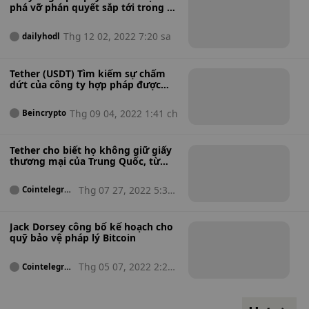
phá vỡ phán quyết sắp tới trong vụ
kiện XRP
Thg 12 02, 2022 7:20 sa
dailyhodl
Tether (USDT) Tìm kiếm sự chấm
dứt của công ty hợp pháp được
liên kết với Avalanche (AVAX)
Thg 09 04, 2022 1:41 ch
Beincrypto
Tether cho biết họ không giữ giấy
thương mại của Trung Quốc, từ
chối tiếp xúc 85%
Thg 07 27, 2022 5:31
Cointelegrap
h
ch
Jack Dorsey công bố kế hoạch cho
quỹ bảo vệ pháp lý Bitcoin
Thg 05 07, 2022 2:29
Cointelegrap
h
ch