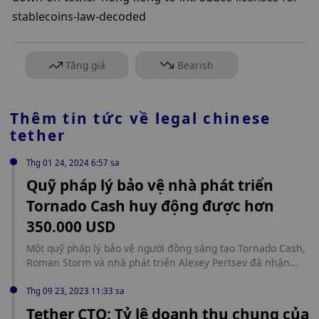
stablecoins-law-decoded
Tăng giá
Bearish
Thêm tin tức về
legal chinese
tether
Thg 01 24, 2024 6:57 sa
Quỹ pháp lý bảo vệ nhà phát triển
Tornado Cash huy động được hơn
350.000 USD
Một quỹ pháp lý bảo vệ người đồng sáng tạo Tornado Cash,
Roman Storm và nhà phát triển Alexey Pertsev đã nhận
được hơn 350.000 USD tài trợ và nhận được sự ủng hộ của
công chúng từ cựu người tố cáo NSA Edward Snowden.
Thg 09 23, 2023 11:33 sa
Được biết, Roman Storm mang hai quốc tịch Mỹ và Nga, bị
Tether CTO: Tỷ lệ doanh thu chung của