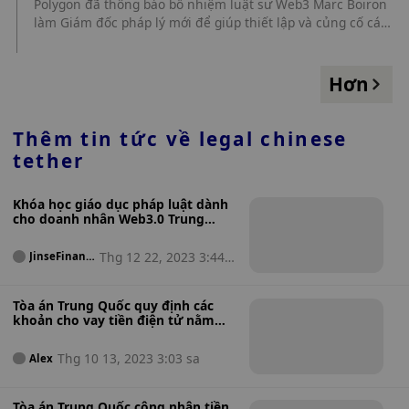
Polygon đã thông báo bổ nhiệm luật sư Web3 Marc Boiron
làm Giám đốc pháp lý mới để giúp thiết lập và củng cố các
cấu trúc pháp lý và quy định trong hệ sinh thái Polygon.
Boiron là cựu luật sư chứng khoán và blockchain tại
Manatt, Phelps & Phillips và FisherBroyles, gần đây nhất là
Hơn
giám đốc pháp lý tại dYdX Trading Inc.
Thêm tin tức về
legal chinese
tether
Khóa học giáo dục pháp luật dành
cho doanh nhân Web3.0 Trung
Quốc
Thg 12 22, 2023 3:44 s
JinseFinanc
e
a
Tòa án Trung Quốc quy định các
khoản cho vay tiền điện tử nằm
ngoài sự bảo vệ pháp lý
Thg 10 13, 2023 3:03 sa
Alex
Tòa án Trung Quốc công nhận tiền