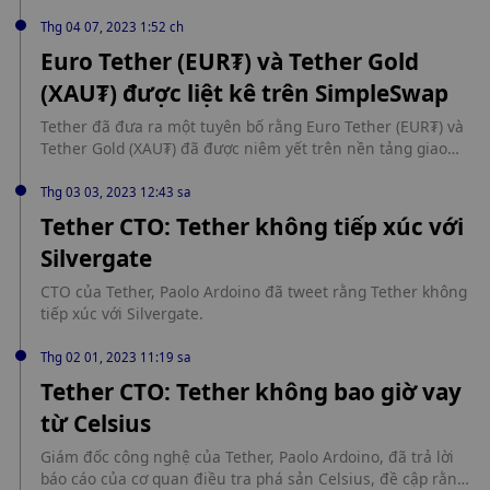
Kho bạc Tether.
trong OKX Wallet, sẽ được giới hạn cho IGO trong thời hạn
Thg 04 07, 2023 1:52 ch
cuối cùng trên trang web chính thức của trò chơi từ ngày
Euro Tether (EUR₮) và Tether Gold
20 tháng 8 đến ngày 24 tháng 8.
(XAU₮) được liệt kê trên SimpleSwap
Tether đã đưa ra một tuyên bố rằng Euro Tether (EUR₮) và
Tether Gold (XAU₮) đã được niêm yết trên nền tảng giao
dịch tức thì SimpleSwap và người dùng có thể mua đồng
tiền ổn định EUR₮ được liên kết với đồng euro và đồng tiền
Thg 03 03, 2023 12:43 sa
ổn định XAU₮ đại diện cho vàng quyền sở hữu.
Tether CTO: Tether không tiếp xúc với
Silvergate
CTO của Tether, Paolo Ardoino đã tweet rằng Tether không
tiếp xúc với Silvergate.
Thg 02 01, 2023 11:19 sa
Tether CTO: Tether không bao giờ vay
từ Celsius
Giám đốc công nghệ của Tether, Paolo Ardoino, đã trả lời
báo cáo của cơ quan điều tra phá sản Celsius, đề cập rằng