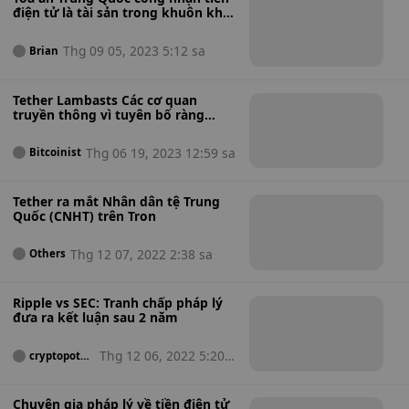
điện tử là tài sản trong khuôn khổ
pháp lý
Thg 09 05, 2023 5:12 sa
Brian
Tether Lambasts Các cơ quan
truyền thông vì tuyên bố ràng
buộc chứng khoán Trung Quốc sai
sự thật
Thg 06 19, 2023 12:59 sa
Bitcoinist
Tether ra mắt Nhân dân tệ Trung
Quốc (CNHT) trên Tron
Thg 12 07, 2022 2:38 sa
Others
Ripple vs SEC: Tranh chấp pháp lý
đưa ra kết luận sau 2 năm
Thg 12 06, 2022 5:20 s
cryptopotat
o
a
Chuyên gia pháp lý về tiền điện tử