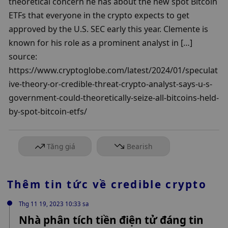
theoretical concern he has about the new spot Bitcoin 
ETFs that everyone in the crypto expects to get 
approved by the U.S. SEC early this year. Clemente is 
known for his role as a prominent analyst in […]

source: 
https://www.cryptoglobe.com/latest/2024/01/speculat
ive-theory-or-credible-threat-crypto-analyst-says-u-s-
government-could-theoretically-seize-all-bitcoins-held-
by-spot-bitcoin-etfs/
Tăng giá
Bearish
Thêm tin tức về
credible crypto
Thg 11 19, 2023 10:33 sa
Nhà phân tích tiền điện tử đáng tin