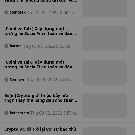
'Trò hề'
Thg 09 20, 2022 8:00 sa
Coindesk
[Coinlive Talk] Xây dựng một
tương lai SocialFi an toàn và đáng
tin cậy hơn
Thg 09 09, 2022 5:53 sa
Darren
[Coinlive Talk] Xây dựng một
tương lai SocialFi an toàn và đáng
tin cậy hơn
Thg 09 09, 2022 5:53 sa
Coinlive
Be[in]Crypto giới thiệu bảy lựa
chọn thay thế hàng đầu cho tháng
9
Thg 09 02, 2022 3:57 sa
Beincrypto
Crypto VC đã trở lại với sự báo thù