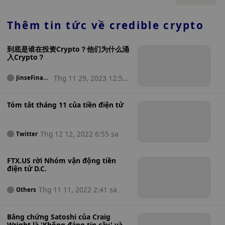
dụng đã huy động được hơn 300 triệu đô la tài trợ và xây
dựng các sản phẩm mà người dùng yêu thích. Ngoài thành
phần giáo dục và cố vấn của chương trình CSS, những
Thêm tin tức về
credible crypto
người tham gia sẽ nhận được 500.000 đô la tài trợ hạt
giống để xây dựng công ty của họ. Chương trình sẽ bắt đầu
到底是谁在投资Crypto？他们为什么涌
vào ngày 6 tháng 3 năm 2023 và kéo dài 12 tuần, với các
入Crypto？
nhóm trực tiếp ở Los Angeles, CA và các ứng dụng hiện
đang mở cho đến ngày 30 tháng 11 năm 2022.
Thg 11 29, 2023 12:56
JinseFinanc
e
sa
Tóm tắt tháng 11 của tiền điện tử
Thg 12 12, 2022 6:55 sa
Twitter
FTX.US rời Nhóm vận động tiền
điện tử D.C.
Thg 11 11, 2022 2:41 sa
Others
Bằng chứng Satoshi của Craig
Wright là 'Không đáng tin cậy' và