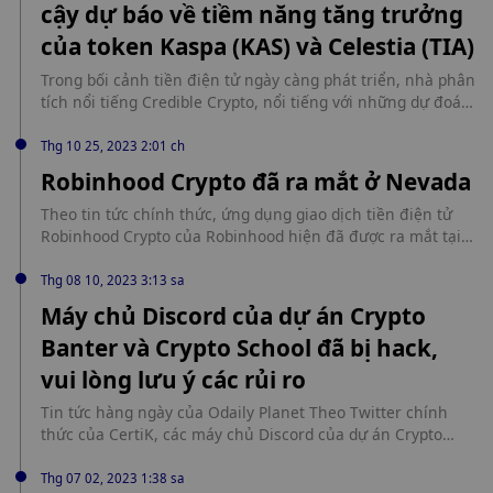
cậy dự báo về tiềm năng tăng trưởng
của token Kaspa (KAS) và Celestia (TIA)
Trong bối cảnh tiền điện tử ngày càng phát triển, nhà phân
tích nổi tiếng Credible Crypto, nổi tiếng với những dự đoán
sắc sảo, gần đây đã chia sẻ những hiểu biết sâu sắc hấp
dẫn về hai tài sản kỹ thuật số đang phát triển – Kaspa (KAS)
Thg 10 25, 2023 2:01 ch
và Celestia (TIA). Với lượng người theo dõi đông đảo và sự
Robinhood Crypto đã ra mắt ở Nevada
hiểu biết sâu sắc về xu hướng thị trường, các dự đoán của
Credible Crypto đã khuấy động sự mong đợi trong cộng
Theo tin tức chính thức, ứng dụng giao dịch tiền điện tử
đồng tiền điện tử.&middot Để biết toàn bộ câu chuyện, hãy
Robinhood Crypto của Robinhood hiện đã được ra mắt tại
truy cập TheCurrencyAnalytics.com.
Nevada, Hoa Kỳ, hỗ trợ việc mua, bán và chuyển nhượng 15
loại tiền điện tử.
Thg 08 10, 2023 3:13 sa
Máy chủ Discord của dự án Crypto
Banter và Crypto School đã bị hack,
vui lòng lưu ý các rủi ro
Tin tức hàng ngày của Odaily Planet Theo Twitter chính
thức của CertiK, các máy chủ Discord của dự án Crypto
Banter và Crypto School đã bị tấn công. Không nhấp vào
bất kỳ liên kết nào, đúc hoặc phê duyệt bất kỳ giao dịch nào
Thg 07 02, 2023 1:38 sa