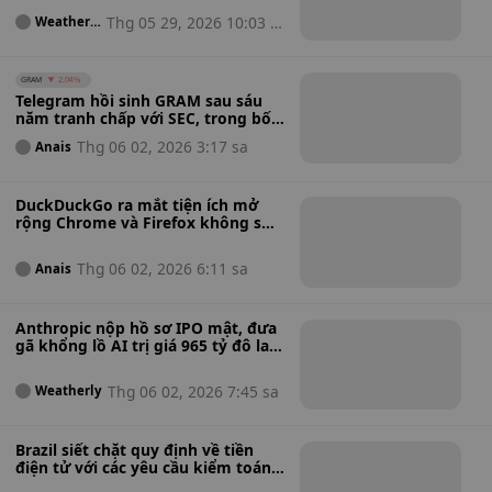
do AI tạo ra và đăng tải.
Thg 05 29, 2026 10:03 s
Weatherl
y
a
GRAM
2.04%
Telegram hồi sinh GRAM sau sáu
năm tranh chấp với SEC, trong bối
cảnh kế hoạch đổi tên thương hiệu
Thg 06 02, 2026 3:17 sa
Anais
Toncoin đang tiến triển.
DuckDuckGo ra mắt tiện ích mở
rộng Chrome và Firefox không sử
dụng AI khi người dùng dần rời bỏ
công cụ tìm kiếm dựa trên AI của
Thg 06 02, 2026 6:11 sa
Anais
Google.
Anthropic nộp hồ sơ IPO mật, đưa
gã khổng lồ AI trị giá 965 tỷ đô la
vượt lên trước OpenAI trong cuộc
đua niêm yết công khai.
Thg 06 02, 2026 7:45 sa
Weatherly
Brazil siết chặt quy định về tiền
điện tử với các yêu cầu kiểm toán
mới và quy tắc cấp phép nghiêm