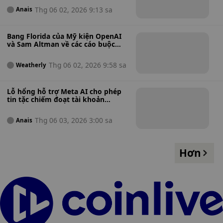
ngặt hơn cho các sàn giao dịch.
Thg 06 02, 2026 9:13 sa
Anais
Bang Florida của Mỹ kiện OpenAI
và Sam Altman về các cáo buộc
tiếp thị lừa đảo và vi phạm quy
định an toàn trẻ em liên quan đến
Thg 06 02, 2026 9:58 sa
Weatherly
ứng dụng ChatGPT.
Lỗ hổng hỗ trợ Meta AI cho phép
tin tặc chiếm đoạt tài khoản
Instagram mà không cần truy cập
vào email của nạn nhân.
Thg 06 03, 2026 3:00 sa
Anais
Hơn