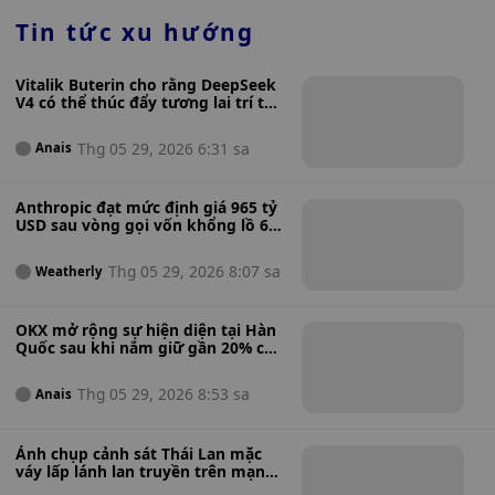
Tin tức xu hướng
Vitalik Buterin cho rằng DeepSeek
V4 có thể thúc đẩy tương lai trí tuệ
nhân tạo riêng tư của Ethereum
mà không cần máy chủ tập trung.
Thg 05 29, 2026 6:31 sa
Anais
Anthropic đạt mức định giá 965 tỷ
USD sau vòng gọi vốn khổng lồ 65
tỷ USD, vượt qua OpenAI.
Thg 05 29, 2026 8:07 sa
Weatherly
OKX mở rộng sự hiện diện tại Hàn
Quốc sau khi nắm giữ gần 20% cổ
phần trong sàn giao dịch tiền điện
tử Coinone.
Thg 05 29, 2026 8:53 sa
Anais
Ảnh chụp cảnh sát Thái Lan mặc
váy lấp lánh lan truyền trên mạng
xã hội đã được xác nhận là ảnh giả