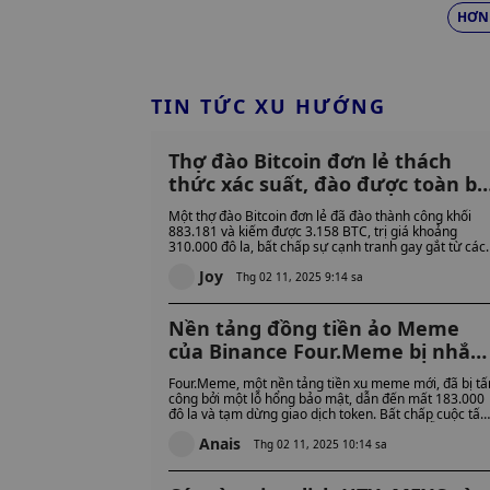
HƠN
TIN TỨC XU HƯỚNG
Thợ đào Bitcoin đơn lẻ thách
thức xác suất, đào được toàn bộ
khối trị giá 310.000 đô la
Một thợ đào Bitcoin đơn lẻ đã đào thành công khối
883.181 và kiếm được 3.158 BTC, trị giá khoảng
310.000 đô la, bất chấp sự cạnh tranh gay gắt từ các
hoạt động đào lớn. Các chuyên gia tin rằng thợ đào đ
Joy
sử dụng CKPOOL hoặc thiết bị Bitaxe, làm nổi bật
Thg 02 11, 2025 9:14 sa
thành công hiếm có nhưng có thể có của hoạt động
đào đơn lẻ.
Nền tảng đồng tiền ảo Meme
của Binance Four.Meme bị nhắm
mục tiêu trong vụ hack 183.000
Four.Meme, một nền tảng tiền xu meme mới, đã bị tấ
đô la, giao dịch bị đình chỉ
công bởi một lỗ hổng bảo mật, dẫn đến mất 183.000
đô la và tạm dừng giao dịch token. Bất chấp cuộc tấn
công, lượng người dùng của nền tảng này vẫn tăng
Anais
nhanh chóng, nhưng lỗ hổng này đã làm dấy lên mối
Thg 02 11, 2025 10:14 sa
lo ngại về tính bảo mật của các bệ phóng tiền xu
meme.