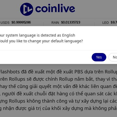
$0.99995286
$0.01335723
$9.76
S
RAIN
LEO
%
1%
0%
our system language is detected as
English
ould you like to change your default language?
trên Rollups
Yes
N
lashbots đã đề xuất một đề xuất PBS dựa trên Rollup
ên Rollups sẽ được chính Rollup nắm bắt, thay vì th
hay thế cũng giải quyết một vấn đề khác liên quan đế
người đề xuất chuỗi đặt hàng có thể quan sát các kh
ng Rollups không thành công và tự xây dựng lại các 
 nhận được giá trị của khối xây dựng mà không phải 