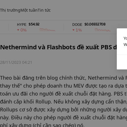
Thị trường
Một tuần
Tin tức
$54.92
$0.06932708
HYPE
DOGE
USD
0%
1%
0
Y
W
Nethermind và Flashbots đề xuất PBS dựa 
28/11/2023 04:21
Theo bài đăng trên blog chính thức, Nethermind và F
thay thế" cho phép doanh thu MEV được tạo ra dựa tr
toán ưu đãi cho người đề xuất chuỗi đặt hàng. PBS t
đánh cắp khối Rollup. Nếu không xây dựng cẩn thận, 
Rollups cơ sở được xây dựng bởi những người xây dự
này. Điều này cho phép người đề xuất chuỗi đặt hàng
phí xây dựng (chỉ cần sao chép) nó.