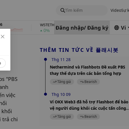
Tìm kiếm
Video
Sự 
$2,378.84
$0.76762686
WSTETH
DEL
Đăng nhập
/
Đăng ký
Vi
0%
1%
THÊM TIN TỨC VỀ 플래시봇
Thg 11 28
o
Nethermind và Flashbots Đề xuất PBS
thay thế dựa trên các bản tổng hợp
s "PBS 
Tăng giá
Bearish
anh 
n việc 
Thg 10 09
Ví OKX Web3 đã hỗ trợ Flashbot để bảo
ối 
vệ người dùng khỏi các cuộc tấn công
khối 
MEV
Tăng giá
Bearish
trả chi 