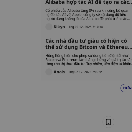
Alibaba hợp tác AI để tạo ra các
công cụ AI cho người dùng
Cổ phiếu của Alibaba tăng 8% sau khi công bố quan
iPhone tại Trung Quốc
hệ đối tác AI với Apple, công ty sẽ sử dụng dữ liệu
người dùng khổng lồ của Alibaba để phát triển các
công cụ AI phù hợp với Trung Quốc.
Kikyo
Thg 02 12, 2025 7:10 sa
Các nhà đầu tư giàu có hiện có
thể sử dụng Bitcoin và Ethereu
để bảo đảm quyền cư trú tại
Hồng Kông hiện cho phép sử dụng tiền điện tử như
Hồng Kông – Đây có phải là
Bitcoin và Ethereum làm bằng chứng về giá trị tài sả
ròng cho thị thực đầu tư. Tuy nhiên, tiền điện tử khôn
tương lai của nhập cư không?
thể được sử dụng cho khoản đầu tư bắt buộc sau khi
Anais
thị thực được chấp thuận.
Thg 02 12, 2025 7:09 sa
HƠN