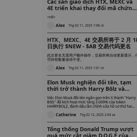
Các sàn giao dịch HTX, MEXC và
4E triển khai thay đổi mã chứng
khoán $NEW - $AB vào ngày 18
<nil>
tháng 2
Alex
Thg 02 11, 2025 1:08 ch
HTX、MEXC、4E 交易所将于 2 月 1
日执行 $NEW - $AB 交易代码更名
此次更名无需用户额外操作，交易所将自动更新显示，
币持有数量保持不变。
Alex
Thg 02 11, 2025 1:01 ch
Elon Musk nghiện đổi tên, tạm
thời trở thành Harry Bōlz và
khiến đồng xu meme Solana bay
Việc Elon Musk đổi tên ngắn gọn trên X thành "Harry
Trò đùa vô vị hay mục đích ẩn
Bōlz" đã kích hoạt mức tăng 3.000% của token
HARRYBOLZ, đánh dấu lần chỉnh sửa hồ sơ thứ hai
giấu?
của ông để châm ngòi cho một đợt tăng giá tiền điện
Catherine
tử sau KEKIUS. Nhưng liệu đây chỉ là một trò đùa khá
Thg 02 12, 2025 2:04 sa
hay có động cơ sâu xa hơn đằng sau những động thái
thay đổi thị trường này?
Tổng thống Donald Trump vượt
quá mức cắt giảm D.O.G.E của