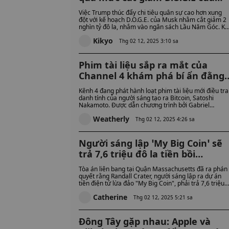
Elon Musk, đẩy chi tiêu quân sự
Việc Trump thúc đẩy chi tiêu quân sự cao hơn xung
lên cao hơn: Một cuộc xung đột
đột với kế hoạch D.O.G.E. của Musk nhằm cắt giảm 2
nghìn tỷ đô la, nhắm vào ngân sách Lầu Năm Góc. Kh
đang âm ỉ hay chỉ đơn giản là
Trump từ chối cắt giảm quốc phòng, Quốc hội bị chia
không đồng bộ?
Kikyo
rẽ giữa các ưu tiên của ông và các cải cách của Musk
Thg 02 12, 2025 3:10 sa
Đây có phải là một rạn nứt sâu sắc hơn hay chỉ là các
chương trình nghị sự không phù hợp?
Phim tài liệu sắp ra mắt của
Channel 4 khám phá bí ẩn đằng
sau người sáng lập khó nắm bắt
Kênh 4 đang phát hành loạt phim tài liệu mới điều tra
của Bitcoin
danh tính của người sáng tạo ra Bitcoin, Satoshi
Nakamoto. Được dẫn chương trình bởi Gabriel
Gatehouse, loạt phim này nhằm mục đích cung cấp
Weatherly
cái nhìn sâu sắc hơn về tác động của Bitcoin đối với
Thg 02 12, 2025 4:26 sa
chính trị toàn cầu và bí ẩn xung quanh người sáng tạ
ra nó.
Người sáng lập ‘My Big Coin’ sẽ
trả 7,6 triệu đô la tiền bồi
thường cho các nạn nhân của v
Tòa án liên bang tại Quận Massachusetts đã ra phán
lừa đảo tiền điện tử
quyết rằng Randall Crater, người sáng lập ra dự án
tiền điện tử lừa đảo "My Big Coin", phải trả 7,6 triệu
đô la tiền bồi thường cho các nạn nhân trong kế hoạ
Catherine
của mình.
Thg 02 12, 2025 5:21 sa
Đông Tây gặp nhau: Apple và