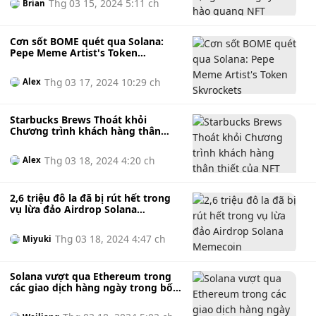
Thg 03 15, 2024 5:11 ch
Brian
Cơn sốt BOME quét qua Solana:
Pepe Meme Artist's Token
Skyrockets
Thg 03 17, 2024 10:29 ch
Alex
Starbucks Brews Thoát khỏi
Chương trình khách hàng thân
thiết của NFT Odyssey
Thg 03 18, 2024 4:20 ch
Alex
2,6 triệu đô la đã bị rút hết trong
vụ lừa đảo Airdrop Solana
Memecoin
Thg 03 18, 2024 4:47 ch
Miyuki
Solana vượt qua Ethereum trong
các giao dịch hàng ngày trong bối
cảnh bị chỉ trích về tập trung hóa