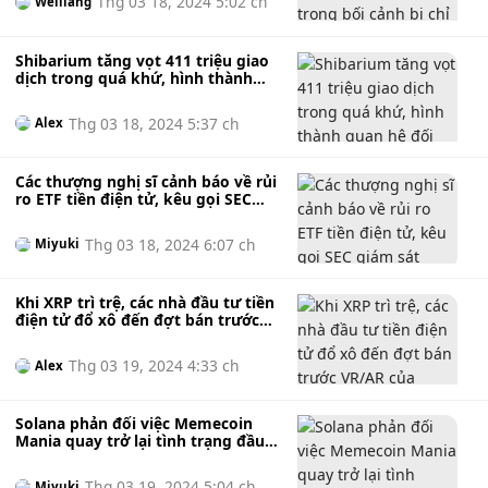
Thg 03 18, 2024 5:02 ch
Weiliang
Shibarium tăng vọt 411 triệu giao
dịch trong quá khứ, hình thành
quan hệ đối tác tài chính K9 quan
trọng
Thg 03 18, 2024 5:37 ch
Alex
Các thượng nghị sĩ cảnh báo về rủi
ro ETF tiền điện tử, kêu gọi SEC
giám sát
Thg 03 18, 2024 6:07 ch
Miyuki
Khi XRP trì trệ, các nhà đầu tư tiền
điện tử đổ xô đến đợt bán trước
VR/AR của 5thScape
Thg 03 19, 2024 4:33 ch
Alex
Solana phản đối việc Memecoin
Mania quay trở lại tình trạng đầu
cơ quá mức
Thg 03 19, 2024 5:04 ch
Miyuki