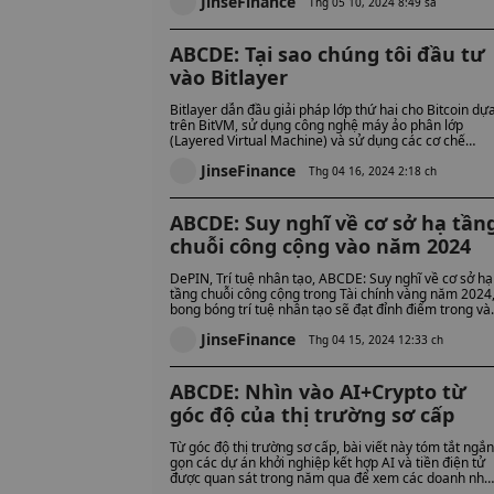
JinseFinance
Thg 05 10, 2024 8:49 sa
ABCDE: Tại sao chúng tôi đầu tư
vào Bitlayer
Bitlayer dẫn đầu giải pháp lớp thứ hai cho Bitcoin dự
trên BitVM, sử dụng công nghệ máy ảo phân lớp
(Layered Virtual Machine) và sử dụng các cơ chế
chứng minh không có kiến ​​thức (zkp) và xác minh lạc
JinseFinance
quan (op) để hỗ trợ các tính toán khác nhau.
Thg 04 16, 2024 2:18 ch
ABCDE: Suy nghĩ về cơ sở hạ tần
chuỗi công cộng vào năm 2024
DePIN, Trí tuệ nhân tạo, ABCDE: Suy nghĩ về cơ sở hạ
tầng chuỗi công cộng trong Tài chính vàng năm 2024
bong bóng trí tuệ nhân tạo sẽ đạt đỉnh điểm trong vài
năm tới.
JinseFinance
Thg 04 15, 2024 12:33 ch
ABCDE: Nhìn vào AI+Crypto từ
góc độ của thị trường sơ cấp
Từ góc độ thị trường sơ cấp, bài viết này tóm tắt ngắn
gọn các dự án khởi nghiệp kết hợp AI và tiền điện tử
được quan sát trong năm qua để xem các doanh nhâ
tham gia thị trường từ những góc độ nào, những