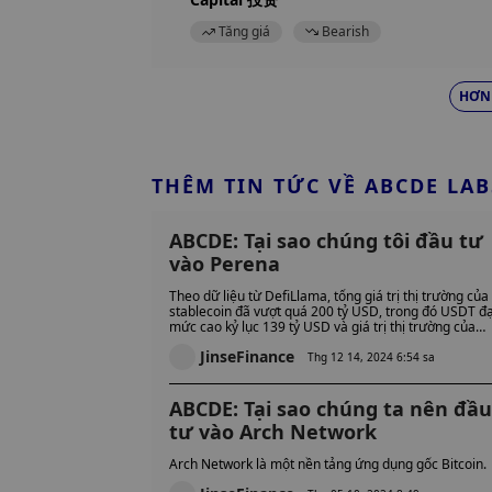
Tăng giá
Bearish
HƠN
THÊM TIN TỨC VỀ ABCDE LAB
ABCDE: Tại sao chúng tôi đầu tư
vào Perena
Theo dữ liệu từ DefiLlama, tổng giá trị thị trường của
stablecoin đã vượt quá 200 tỷ USD, trong đó USDT đ
mức cao kỷ lục 139 tỷ USD và giá trị thị trường của
USDC do Circle phát hành cũng đạt 41 tỷ USD.
JinseFinance
Thg 12 14, 2024 6:54 sa
ABCDE: Tại sao chúng ta nên đầu
tư vào Arch Network
Arch Network là một nền tảng ứng dụng gốc Bitcoin.