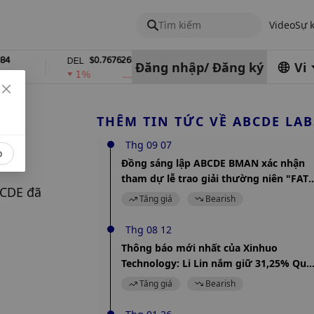
Tìm kiếm
Video
Sự 
$0.76762686
$454.62
DEL
ZEC
Đăng nhập
/
Đăng ký
Vi
1%
4%
THÊM TIN TỨC VỀ ABCDE LAB
Thg 09 07
o
Đồng sáng lập ABCDE BMAN xác nhận
tham dự lễ trao giải thường niên "FAT
CDE đã 
Awards 2024"
Tăng giá
Bearish
Thg 08 12
Thông báo mới nhất của Xinhuo
Technology: Li Lin nắm giữ 31,25% Quỹ
ABCDE
Tăng giá
Bearish