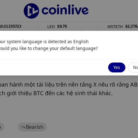
35723
$9.76
$2,378.84
LEO
WSTETH
0%
0%
our system language is detected as
English
ould you like to change your default language?
k
Yes
N
 hành một tài liệu trên nền tảng X nêu rõ rằng AB
h giới thiệu BTC đến các hệ sinh thái khác.
á
Bearish