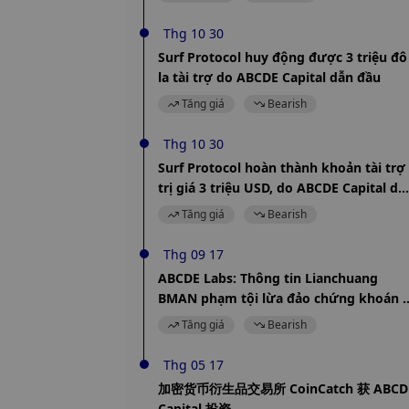
Thg 10 30
Surf Protocol huy động được 3 triệu đô
la tài trợ do ABCDE Capital dẫn đầu
Tăng giá
Bearish
Thg 10 30
Surf Protocol hoàn thành khoản tài trợ
trị giá 3 triệu USD, do ABCDE Capital dẫ
đầu
Tăng giá
Bearish
Thg 09 17
ABCDE Labs: Thông tin Lianchuang
BMAN phạm tội lừa đảo chứng khoán l
sai sự thật
Tăng giá
Bearish
Thg 05 17
加密货币衍生品交易所 CoinCatch 获 ABCD
Capital 投资