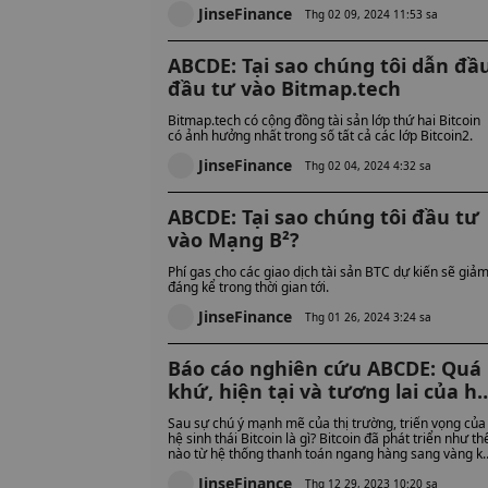
JinseFinance
thành tựu họ đã đạt được cho đến nay và những lĩnh
Thg 02 09, 2024 11:53 sa
vực nào vẫn còn đó. Khám phá.
ABCDE: Tại sao chúng tôi dẫn đầ
đầu tư vào Bitmap.tech
Bitmap.tech có cộng đồng tài sản lớp thứ hai Bitcoin
có ảnh hưởng nhất trong số tất cả các lớp Bitcoin2.
JinseFinance
Thg 02 04, 2024 4:32 sa
ABCDE: Tại sao chúng tôi đầu tư
vào Mạng B²?
Phí gas cho các giao dịch tài sản BTC dự kiến ​​sẽ giả
đáng kể trong thời gian tới.
JinseFinance
Thg 01 26, 2024 3:24 sa
Báo cáo nghiên cứu ABCDE: Quá
khứ, hiện tại và tương lai của h
sinh thái Bitcoin
Sau sự chú ý mạnh mẽ của thị trường, triển vọng của
hệ sinh thái Bitcoin là gì? Bitcoin đã phát triển như th
nào từ hệ thống thanh toán ngang hàng sang vàng k
thuật số?
JinseFinance
Thg 12 29, 2023 10:20 sa