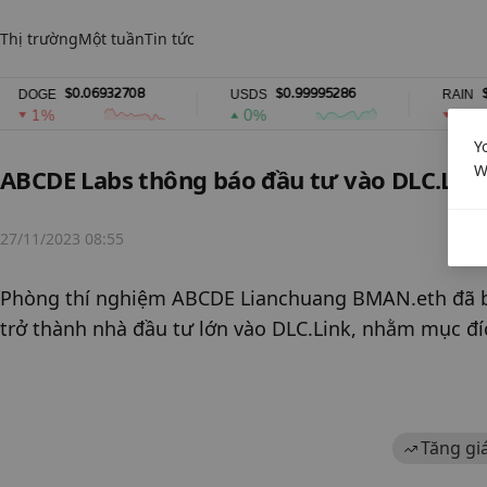
Thị trường
Một tuần
Tin tức
$0.06932708
$0.99995286
$0.013
GE
USDS
RAIN
1%
0%
1%
Y
W
ABCDE Labs thông báo đầu tư vào DLC.Lin
27/11/2023 08:55
Phòng thí nghiệm ABCDE Lianchuang BMAN.eth đã ban
trở thành nhà đầu tư lớn vào DLC.Link, nhằm mục đíc
Tăng gi