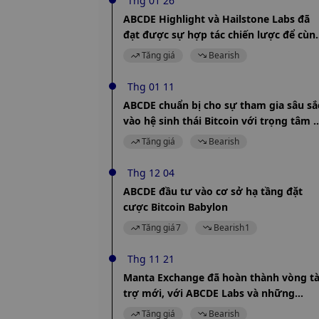
Thg 01 26
ABCDE Highlight và Hailstone Labs đã
đạt được sự hợp tác chiến lược để cùn
ươm tạo các dự án Web3.0
Tăng giá
Bearish
Thg 01 11
ABCDE chuẩn bị cho sự tham gia sâu sắ
vào hệ sinh thái Bitcoin với trọng tâm l
Layer2
Tăng giá
Bearish
Thg 12 04
ABCDE đầu tư vào cơ sở hạ tầng đặt
cược Bitcoin Babylon
Tăng giá
7
Bearish
1
Thg 11 21
Manta Exchange đã hoàn thành vòng tà
trợ mới, với ABCDE Labs và những
người khác tham gia đầu tư
Tăng giá
Bearish