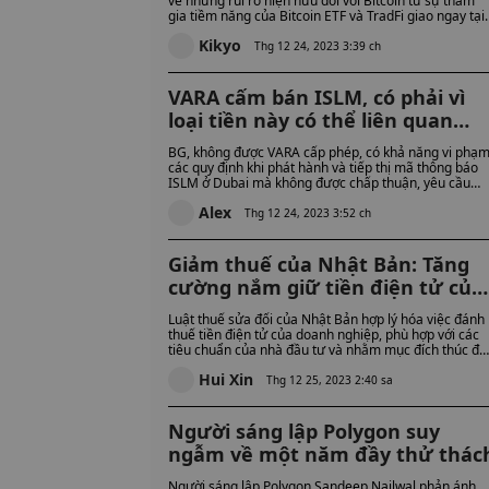
về những rủi ro hiện hữu đối với Bitcoin từ sự tham
gia tiềm năng của Bitcoin ETF và TradFi giao ngay tại
Hoa Kỳ.
Kikyo
Thg 12 24, 2023 3:39 ch
VARA cấm bán ISLM, có phải vì
loại tiền này có thể liên quan
đến rửa tiền và tấn công khủng
BG, không được VARA cấp phép, có khả năng vi phạ
bố?
các quy định khi phát hành và tiếp thị mã thông báo
ISLM ở Dubai mà không được chấp thuận, yêu cầu
ngừng hoạt động ngay lập tức và xin giấy phép VARA
Alex
cần thiết.
Thg 12 24, 2023 3:52 ch
Giảm thuế của Nhật Bản: Tăng
cường nắm giữ tiền điện tử của
doanh nghiệp
Luật thuế sửa đổi của Nhật Bản hợp lý hóa việc đánh
thuế tiền điện tử của doanh nghiệp, phù hợp với các
tiêu chuẩn của nhà đầu tư và nhằm mục đích thúc đẩ
tăng trưởng kinh doanh trong nước.
Hui Xin
Thg 12 25, 2023 2:40 sa
Người sáng lập Polygon suy
ngẫm về một năm đầy thử thác
Người sáng lập Polygon Sandeep Nailwal phản ánh