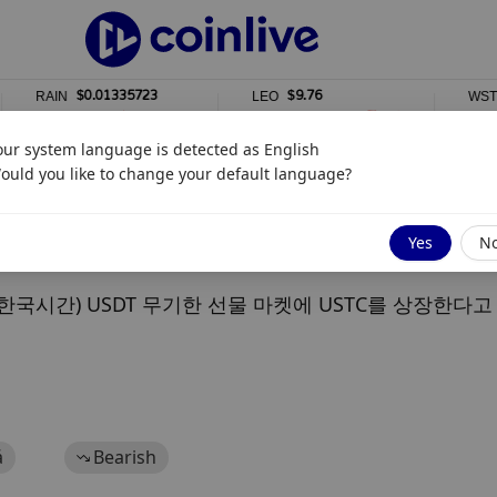
$0.01335723
$9.76
RAIN
LEO
WSTETH
1%
0%
0%
our system language is detected as
English
ould you like to change your default language?
Yes
N
(한국시간) USDT 무기한 선물 마켓에 USTC를 상장한다
á
Bearish