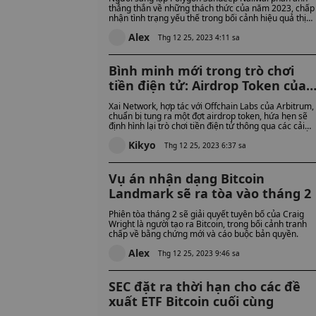
thẳng thắn về những thách thức của năm 2023, chấp
nhận tình trạng yếu thế trong bối cảnh hiệu quả thị
trường biến động.
Alex
Thg 12 25, 2023 4:11 sa
Bình minh mới trong trò chơi
tiền điện tử: Airdrop Token của
Xai Network
Xai Network, hợp tác với Offchain Labs của Arbitrum,
chuẩn bị tung ra một đợt airdrop token, hứa hẹn sẽ
định hình lại trò chơi tiền điện tử thông qua các cải
tiến tập trung vào người dùng và hệ thống token đổi
Kikyo
mới.
Thg 12 25, 2023 6:37 sa
Vụ án nhận dạng Bitcoin
Landmark sẽ ra tòa vào tháng 2
Phiên tòa tháng 2 sẽ giải quyết tuyên bố của Craig
Wright là người tạo ra Bitcoin, trong bối cảnh tranh
chấp về bằng chứng mới và cáo buộc bản quyền.
Alex
Thg 12 25, 2023 9:46 sa
SEC đặt ra thời hạn cho các đề
xuất ETF Bitcoin cuối cùng