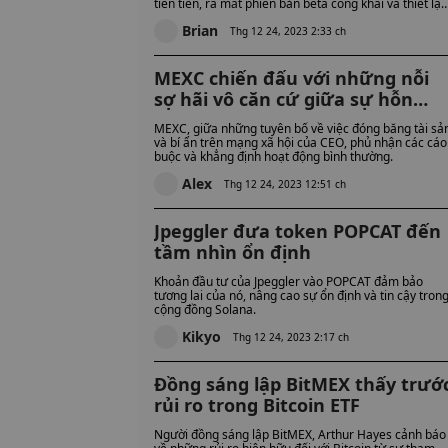
tiên tiến, ra mắt phiên bản beta công khai và thiết lập
các tiêu chuẩn ngành mới.
Brian
Thg 12 24, 2023 2:33 ch
MEXC chiến đấu với những nỗi
sợ hãi vô căn cứ giữa sự hỗn
loạn của cộng đồng
MEXC, giữa những tuyên bố về việc đóng băng tài sả
và bí ẩn trên mạng xã hội của CEO, phủ nhận các cáo
buộc và khẳng định hoạt động bình thường.
Alex
Thg 12 24, 2023 12:51 ch
Jpeggler đưa token POPCAT đến
tầm nhìn ổn định
Khoản đầu tư của Jpeggler vào POPCAT đảm bảo
tương lai của nó, nâng cao sự ổn định và tin cậy tron
cộng đồng Solana.
Kikyo
Thg 12 24, 2023 2:17 ch
Đồng sáng lập BitMEX thấy trướ
rủi ro trong Bitcoin ETF
Người đồng sáng lập BitMEX, Arthur Hayes cảnh báo