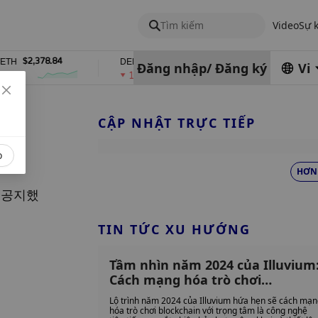
Tìm kiếm
Video
Sự 
$2,378.84
$0.76762686
$454.62
DEL
ZEC
Đăng nhập
/
Đăng ký
Vi
1%
4%
CẬP NHẬT TRỰC TIẾP
o
HƠN
고 공지했
TIN TỨC XU HƯỚNG
Tầm nhìn năm 2024 của Illuvium
Cách mạng hóa trò chơi
Blockchain
Lộ trình năm 2024 của Illuvium hứa hẹn sẽ cách mạ
hóa trò chơi blockchain với trọng tâm là công nghệ