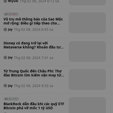
Thg 02 08, 2024 6:12 sa
Miyuki
JUP
0.43%
Vũ trụ mã thông báo của Sao Mộc
mở rộng: Điều gì tiếp theo cho
Launchpad LFG của Solana?
Thg 02 08, 2024 6:45 sa
Joy
Disney có đang trở lại với
Metaverse không? Khoản đầu tư
1,5 tỷ USD vào trò chơi sử thi khiến
nhiều người chú ý
Thg 02 08, 2024 7:41 sa
Joy
Từ Trung Quốc đến Châu Phi: Thợ
đào Bitcoin tìm kiếm vận may từ
nguồn điện của Ethiopia
Thg 02 08, 2024 9:33 sa
Joy
BTC
1.11%
BlackRock dẫn đầu khi các quỹ ETF
Bitcoin phá vỡ mốc 1 tỷ USD