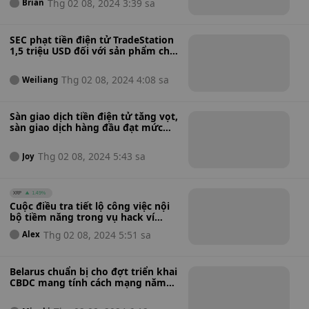
Thg 02 08, 2024 3:39 sa
Brian
Mạng lưới C
SEC phạt tiền điện tử TradeStation
1,5 triệu USD đối với sản phẩm cho
vay chưa đăng ký
Thg 02 08, 2024 4:08 sa
Weiliang
Sàn giao dịch tiền điện tử tăng vọt,
sàn giao dịch hàng đầu đạt mức
tăng trưởng hơn 600%
Thg 02 08, 2024 5:43 sa
Joy
XRP
1.49%
Cuộc điều tra tiết lộ công việc nội
bộ tiềm năng trong vụ hack ví
Ripple trị giá 112,5 triệu USD
Thg 02 08, 2024 5:51 sa
Alex
Belarus chuẩn bị cho đợt triển khai
CBDC mang tính cách mạng năm
2026