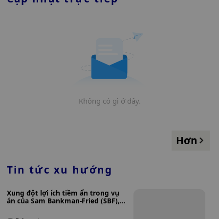
Không có gì ở đây.
Hơn
Tin tức xu hướng
Xung đột lợi ích tiềm ẩn trong vụ
án của Sam Bankman-Fried (SBF),
cựu CEO của FTX và Alex
Mashinsky, cựu giám đốc của