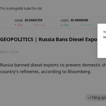
Thị trường
Một tuần
Tin tức
$0.06932708
$0.99995286
DOGE
USDS
RAI
1%
0%
1
Y
W
GEOPOLITICS | Russia Bans Diesel Exports 
08/07 15:10
Russia banned diesel exports to prevent domestic sho
country’s refineries, according to Bloomberg.
Tăng gi