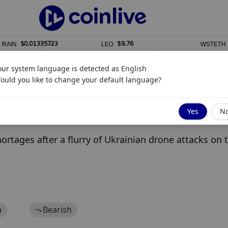
$0.01335723
$9.76
$2,
N
LEO
WSTETH
%
0%
0%
our system language is detected as
English
ould you like to change your default language?
After Ukraine Refinery Drone Attacks
Yes
N
rtages after a flurry of Ukrainian drone attacks on t
á
Bearish