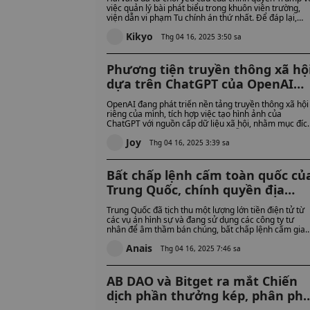
quyền Trump trả đũa bằng cách
việc quản lý bài phát biểu trong khuôn viên trường,
viện dẫn vi phạm Tu chính án thứ nhất. Để đáp lại,
chặn 2,3 tỷ đô la trong Quỹ liên
chính quyền đã đóng băng 2,3 tỷ đô la tiền tài trợ của
bang
Kikyo
liên bang. Barack Obama ca ngợi Harvard vì đã bảo
Thg 04 16, 2025 3:50 sa
vệ quyền tự do học thuật và chống lại áp lực chính trị.
Phương tiện truyền thông xã hộ
dựa trên ChatGPT của OpenAI
đang được phát triển, đưa công
OpenAI đang phát triển nền tảng truyền thông xã hội
ty này đối đầu với X của Musk v
riêng của mình, tích hợp việc tạo hình ảnh của
ChatGPT với nguồn cấp dữ liệu xã hội, nhằm mục đíc
Meta của Zuckerberg
cạnh tranh với X và Meta. Dự án vẫn đang trong giai
Joy
đoạn đầu, với các nguyên mẫu đã được thử nghiệm
Thg 04 16, 2025 3:39 sa
nội bộ.
Bất chấp lệnh cấm toàn quốc củ
Trung Quốc, chính quyền địa
phương Trung Quốc sử dụng các
Trung Quốc đã tịch thu một lượng lớn tiền điện tử từ
công ty tư nhân để bán tiền điệ
các vụ án hình sự và đang sử dụng các công ty tư
nhân để âm thầm bán chúng, bất chấp lệnh cấm giao
tử bị tịch thu, gây ra cuộc tranh
dịch. Các quan chức hiện đang tranh luận liệu đất
luận pháp lý
Anais
nước có nên tạo ra các quy tắc chính thức hay thậm
Thg 04 16, 2025 7:46 sa
chí xây dựng một quỹ dự trữ quốc gia để quản lý các
tài sản này hay không.
AB DAO và Bitget ra mắt Chiến
dịch phần thưởng kép, phân phố