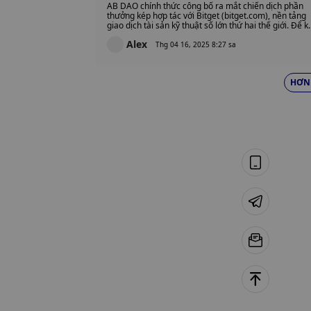
$AB trị giá 2,6 triệu đô la trên
AB DAO chính thức công bố ra mắt chiến dịch phần
toàn cầu
thưởng kép hợp tác với Bitget (bitget.com), nền tảng
giao dịch tài sản kỹ thuật số lớn thứ hai thế giới. Để k
niệm Sự kiện tạo token (TGE) của AB, chiến dịch sẽ
Alex
phân phối tổng cộng 213.307.000 $AB, trị giá khoảng
Thg 04 16, 2025 8:27 sa
2,6 triệu đô la Mỹ
HƠN