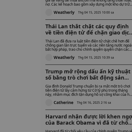
giá lại vàng để mua Bitcoin mà không tăng thuế hoặc
nợ. Các kế hoạch bao gồm xây dựng một kho dự trữ
Bitcoin dài hạn, trong khi chỉ trích ngày càng tăng về
Weatherly
mối quan hệ tiền điện tử cá nhân của Trump.
Thg 04 15, 2025 10:00 sa
Thái Lan thắt chặt các quy định
về tiền điện tử để chặn giao dịc
P2P bất hợp pháp và các sàn gia
Thái Lan đã đưa ra luật tiền điện tử chặt chẽ hơn để
dịch nước ngoài
chống gian lận trực tuyến và các nền tảng nước ngoà
bất hợp pháp, trao cho chính quyền quyền chặn các
dịch vụ không có giấy phép và trừng phạt việc sử dụ
Weatherly
sai mục đích. Các quy tắc mới cũng nâng cao tiêu
Thg 04 15, 2025 10:39 sa
chuẩn bảo mật cho các công ty tiền điện tử và được
đưa ra sau một số vụ lừa đảo và bắt giữ nổi tiếng.
Trump mở rộng dấu ấn kỹ thuật
số bằng trò chơi bất động sản
theo phong cách MONOPOLY:
Gia đình Donald Trump chuẩn bị ra mắt một trò chơi
Tổng thống có đang làm quá sức
tiền điện tử lấy cảm hứng từ Cờ tỷ phú trong tháng
này, nhằm mục đích tận dụng hồ sơ công khai của họ
mình không?
để thu hút sự chú ý. Trò chơi này bổ sung vào các dự
Catherine
án tài sản kỹ thuật số đang mở rộng của Trump, bao
Thg 04 16, 2025 2:16 sa
gồm một đồng tiền meme, bộ sưu tập NFT và dự án
DeFi World Liberty Financial. Tuy nhiên, cộng đồng
tiền điện tử vẫn còn hoài nghi, viện dẫn tokenomics
Harvard nhận được lời khen ngợ
mơ hồ và những thách thức pháp lý có thể xảy ra. Liệ
của Barack Obama vì đã từ chối
sự mở rộng nhanh chóng của Trump vào Web3 có
diễn ra quá nhanh không?
yêu cầu của Trump khi chính
Harvard đã từ chối yêu cầu của chính quyền Trump v