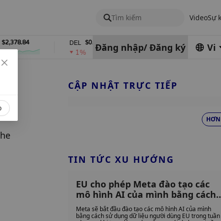
Tìm kiếm
Video
Sự 
378.84
$0.76762686
$454.62
DEL
ZEC
Đăng nhập
/
Đăng ký
Vi
1%
4%
CẬP NHẬT TRỰC TIẾP
o
HƠN
he 
TIN TỨC XU HƯỚNG
EU cho phép Meta đào tạo các
mô hình AI của mình bằng cách
tận dụng dữ liệu truyền thông
Meta sẽ bắt đầu đào tạo các mô hình AI của mình
xã hội từ người dùng EU
bằng cách sử dụng dữ liệu người dùng EU trong tuần