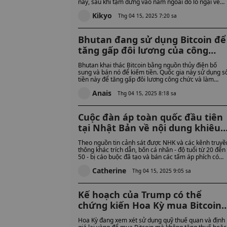
này, sau khi tạm dừng vào năm ngoái do lo ngại về
quyền riêng tư. Chỉ sử dụng nội dung công khai từ
Kikyo
người dùng trưởng thành, loại trừ tin nhắn riêng tư v
Thg 04 15, 2025 7:20 sa
dữ liệu từ trẻ vị thành niên.
Bhutan đang sử dụng Bitcoin để
tăng gấp đôi lương của công
chức và giải quyết tình trạng
Bhutan khai thác Bitcoin bằng nguồn thủy điện bổ
chảy máu chất xám
sung và bán nó để kiếm tiền. Quốc gia này sử dụng s
tiền này để tăng gấp đôi lương công chức và làm
chậm quá trình mọi người rời đi làm việc ở nước
Anais
ngoài.
Thg 04 15, 2025 8:18 sa
Cuộc đàn áp toàn quốc đầu tiên
tại Nhật Bản về nội dung khiêu
dâm do AI tạo ra với bốn người
Theo nguồn tin cảnh sát được NHK và các kênh truyề
bị bắt giữ
thông khác trích dẫn, bốn cá nhân - độ tuổi từ 20 đến
50 - bị cáo buộc đã tạo và bán các tấm áp phích có
hình ảnh khiếm nhã của phụ nữ thông qua các nền
Catherine
tảng đấu giá trực tuyến.
Thg 04 15, 2025 9:05 sa
Kế hoạch của Trump có thể
chứng kiến ​​Hoa Kỳ mua Bitcoin
bằng doanh thu thuế quan tron
Hoa Kỳ đang xem xét sử dụng quỹ thuế quan và định
chiến lược 'sáng tạo'