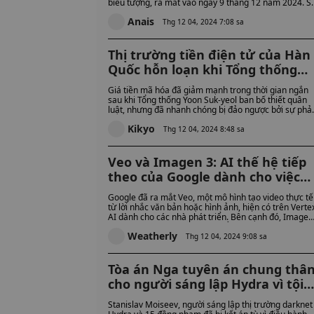
biểu tượng, ra mắt vào ngày 9 tháng 12 năm 2024. S
hợp tác này kết hợp giữa trò chơi và đồ sưu tầm vật lý
Anais
mang đến cho người hâm mộ những thẻ kỹ thuật số
Thg 12 04, 2024 7:08 sa
độc quyền và cơ hội mở khóa đồng hồ Illuvium x G-
Shock tùy chỉnh.
Thị trường tiền điện tử của Hàn
Quốc hỗn loạn khi Tổng thống
phải đối mặt với áp lực luận tội
Giá tiền mã hóa đã giảm mạnh trong thời gian ngắn
sau thảm họa thiết quân luật
sau khi Tổng thống Yoon Suk-yeol ban bố thiết quân
luật, nhưng đã nhanh chóng bị đảo ngược bởi sự phả
đối nhất trí của cơ quan lập pháp. Liệu điều này có
Kikyo
đánh dấu sự sụp đổ của sự lãnh đạo của ông không?
Thg 12 04, 2024 8:48 sa
Veo và Imagen 3: AI thế hệ tiếp
theo của Google dành cho việc
tạo video và hình ảnh - Đây là
Google đã ra mắt Veo, một mô hình tạo video thực tế
những ai có thể truy cập vào nó
từ lời nhắc văn bản hoặc hình ảnh, hiện có trên Verte
AI dành cho các nhà phát triển. Bên cạnh đó, Imagen
ngay hôm nay
3 cung cấp các tính năng chuyển văn bản thành hình
Weatherly
ảnh nâng cao, cho phép các doanh nghiệp tạo nội
Thg 12 04, 2024 9:08 sa
dung và hình ảnh tùy chỉnh cho các dự án tiếp thị và
sáng tạo.
Tòa án Nga tuyên án chung thâ
cho người sáng lập Hydra vì tội
lừa đảo tiền điện tử trị giá 5 tỷ
Stanislav Moiseev, người sáng lập thị trường darknet
đô la với 15 đồng phạm bị kết tội