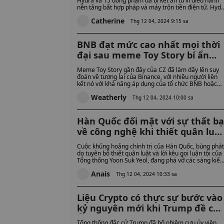
Hydra và 15 đồng phạm đã bị kết án tù vì điều hành
nền tảng bất hợp pháp và máy trộn tiền điện tử. Hyd
đã tạo điều kiện cho hơn 5 tỷ đô la giao dịch tiền điện
Catherine
tử trước khi đóng cửa.
Thg 12 04, 2024 9:15 sa
BNB đạt mức cao nhất mọi thời
đại sau meme Toy Story bí ẩn
của CZ – Binance có đang chuẩn
Meme Toy Story gần đây của CZ đã làm dấy lên suy
bị cho một đợt tăng giá Altcoin
đoán về tương lai của Binance, với nhiều người liên
kết nó với khả năng áp dụng của tổ chức BNB hoặc
không?
một ETF dựa trên BNB. Trong khi đó, giá của BNB đã
Weatherly
tăng vọt lên mức cao nhất mọi thời đại mới là 776,80
Thg 12 04, 2024 10:00 sa
đô la, phản ánh ảnh hưởng ngày càng tăng của nó
trên thị trường khi các altcoin, bao gồm cả BNB, đan
tăng tốc.
Hàn Quốc đối mặt với sự thất bạ
về công nghệ khi thiết quân luật
và luận tội đe dọa sự tiến bộ của
Cuộc khủng hoảng chính trị của Hàn Quốc, bùng phát
AI
do tuyên bố thiết quân luật và lời kêu gọi luận tội của
Tổng thống Yoon Suk Yeol, đang phá vỡ các sáng kiến ​
công nghệ quan trọng, bao gồm Đạo luật AI cơ bản v
Anais
chiến lược AI quốc gia. Sự bất ổn này đe dọa khả năn
Thg 12 04, 2024 10:33 sa
dẫn đầu về AI, thu hút đầu tư toàn cầu và thúc đẩy cá
cải cách công nghệ quan trọng của đất nước.
Liệu Crypto có thực sự bước vào
kỷ nguyên mới khi Trump đề cử
Ủy viên SEC Paul Atkins làm Chủ
Tổng thống đắc cử Trump đã bổ nhiệm cựu ủy viên