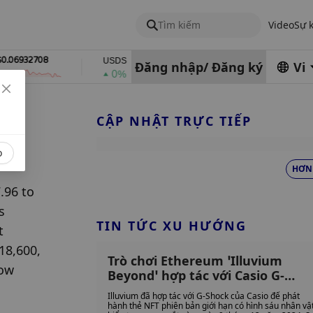
Tìm kiếm
Video
Sự 
6932708
$0.99995286
$0.01335723
USDS
RAIN
Đăng nhập
/
Đăng ký
Vi
0%
1%
CẬP NHẬT TRỰC TIẾP
o
HƠN
96 to 
 
TIN TỨC XU HƯỚNG
 
18,600, 
Trò chơi Ethereum ‘Illuvium
ow 
Beyond’ hợp tác với Casio G-
Shock để ra mắt thẻ NFT độc
Illuvium đã hợp tác với G-Shock của Casio để phát
quyền và bộ sưu tập đồng hồ
hành thẻ NFT phiên bản giới hạn có hình sáu nhân vậ