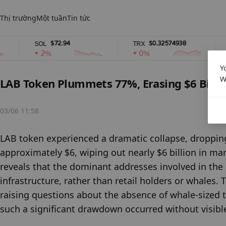
Thị trường
Một tuần
Tin tức
$72.94
$0.32574938
SOL
TRX
s
2%
0%
Y
W
LAB Token Plummets 77%, Erasing $6 Billio
03/06 11:58
LAB token experienced a dramatic collapse, dropping
approximately $6, wiping out nearly $6 billion in mar
reveals that the dominant addresses involved in the s
infrastructure, rather than retail holders or whales. 
raising questions about the absence of whale-sized 
such a significant drawdown occurred without visible 