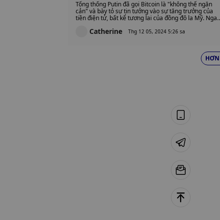
Putin tuyên bố ủng hộ hoàn toà
Tổng thống Putin đã gọi Bitcoin là "không thể ngăn
Bitcoin khi Nga chấp nhận tiền
cản" và bày tỏ sự tin tưởng vào sự tăng trưởng của
tiền điện tử, bất kể tương lai của đồng đô la Mỹ. Nga
điện tử
đang thúc đẩy việc áp dụng tài sản kỹ thuật số với luậ
Catherine
tiền điện tử mới, miễn thuế VAT cho hoạt động khai
Thg 12 05, 2024 5:26 sa
thác và khám phá các khoản thanh toán bằng tiền
điện tử.
HƠN