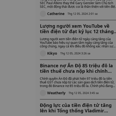
tịch SEC tiếp theo không?
SEC Paul Atkins thay thế Gary Gensler làm Chủ tịch
SEC, một động thái được coi là thân thiện với tiền điệ
tử. Được Trump ca ngợi là "nhà lãnh đạo đã được
Catherine
chứng minh" với chuyên môn về quản lý, việc bổ
Thg 12 05, 2024 2:01 sa
nhiệm Atkins đã nhận được sự ủng hộ từ cộng đồng
tiền điện tử, bao gồm cả CEO Ripple Brad
Garlinghouse. Liệu điều này có đánh dấu một chươn
Lượng người xem YouTube về
mới cho quy định về tiền điện tử, bỏ lại các chính sác
tiền điện tử đạt kỷ lục 12 tháng
gây tranh cãi của Gensler phía sau không?
với 4,72 triệu lượt xem mỗi tuần
Lượng người xem tiền điện tử ngày càng tăng của
Nội dung về tiền điện tử có đan
YouTube báo hiệu sự quan tâm ngày càng tăng của
công chúng, ngay cả khi điều đó không xác nhận sự
thu hút nhiều sự chú ý hơn
nhiệt tình của thị trường. Với các ETF thúc đẩy việc áp
không?
Kikyo
dụng rộng rãi, liệu điều này có thể đánh dấu sự gia
Thg 12 05, 2024 3:26 sa
tăng rộng rãi hơn về lòng tin và sự tham gia vào tiền
điện tử không?
Binance nợ Ấn Độ 85 triệu đô la
tiền thuế chưa nộp khi chính
quyền phát hiện ra hành vi trốn
Chính quyền Ấn Độ đã phát hiện 97 triệu đô la tiền
thuế lớn
thuế GST chưa nộp từ các sàn giao dịch tiền điện tử,
trong đó Binance nợ 85 triệu đô la. Chính phủ đang
trấn áp tình trạng trốn thuế, trong khi Binance phải
Weatherly
đối mặt với những thách thức toàn cầu ngày càng gia
Thg 12 05, 2024 3:45 sa
tăng, bao gồm các vấn đề về quy định ở nhiều quốc
gia.
Động lực của tiền điện tử tăng
lên khi Tổng thống Vladimir