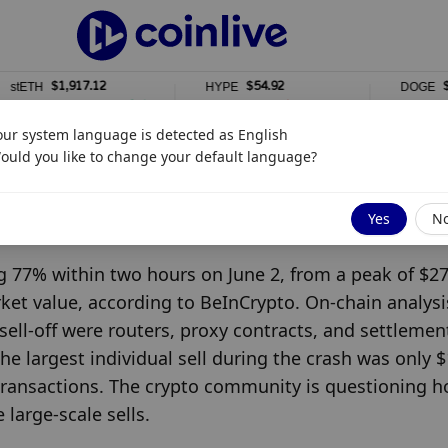
$1,917.12
$54.92
$0.0
tETH
HYPE
DOGE
0%
0%
1%
our system language is detected as
English
ould you like to change your default language?
n in Market Value
Yes
N
 77% within two hours on June 2, from a peak of $27.
ket value, according to BeInCrypto. On-chain analysis
ell-off were routers, proxy contracts, and settlement
The largest individual sell during the crash was only $
transactions. The crypto community is questioning h
large-scale sells.