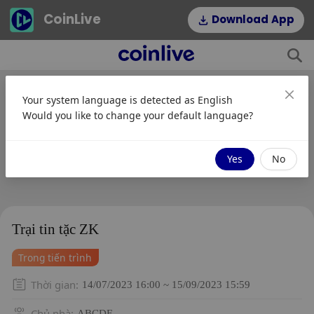
CoinLive
Download App
Your system language is detected as
English
Would you like to change your default language?
Yes
No
Trại tin tặc ZK
Trong tiến trình
Thời gian
:
14/07/2023 16:00 ~ 15/09/2023 15:59
Chủ nhà
:
ABCDE