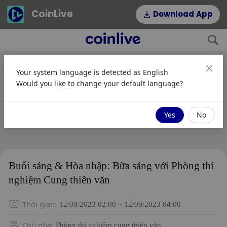
CoinLive
Download App
Your system language is detected as
English
Would you like to change your default language?
Yes
No
Buổi sáng & Hòa nhập: Bữa sáng với Phòng thí
nghiệm Cung thiên văn
Thời gian
:
12/09/2023 02:00 ~ 12/09/2023 04:00
Chủ nhà
:
Phòng thí nghiệm cung thiên văn