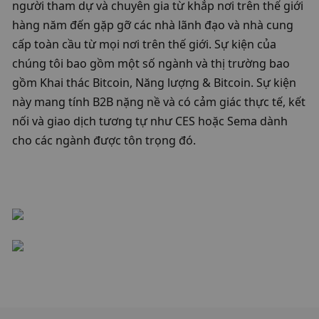
người tham dự và chuyên gia từ khắp nơi trên thế giới 
hàng năm đến gặp gỡ các nhà lãnh đạo và nhà cung 
cấp toàn cầu từ mọi nơi trên thế giới. Sự kiện của 
chúng tôi bao gồm một số ngành và thị trường bao 
gồm Khai thác Bitcoin, Năng lượng & Bitcoin. Sự kiện 
này mang tính B2B nặng nề và có cảm giác thực tế, kết 
nối và giao dịch tương tự như CES hoặc Sema dành 
cho các ngành được tôn trọng đó.