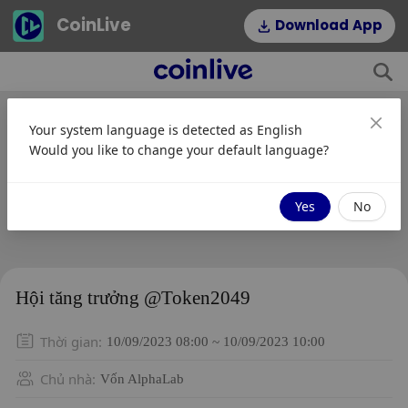
CoinLive
Download App
Your system language is detected as
English
Would you like to change your default language?
Yes
No
Hội tăng trưởng @Token2049
Thời gian
:
10/09/2023 08:00 ~ 10/09/2023 10:00
Chủ nhà
:
Vốn AlphaLab