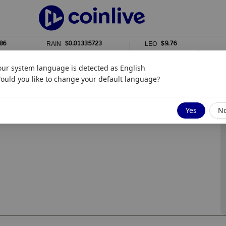
$0.01335723
$9.76
RAIN
LEO
1%
0%
our system language is detected as
English
ould you like to change your default language?
t nối về đầu tư và giao dịch
Yes
N