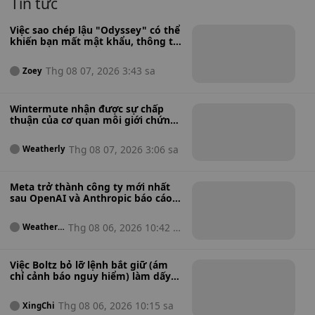
Tin tức
Việc sao chép lậu "Odyssey" có thể
khiến bạn mất mật khẩu, thông tin
ngân hàng và ví tiền điện tử.
Thg 08 07, 2026 3:43 sa
Zoey
Wintermute nhận được sự chấp
thuận của cơ quan môi giới chứng
khoán Hoa Kỳ để mở rộng hoạt
động từ tiền điện tử sang cổ phiếu,
Thg 08 07, 2026 3:06 sa
Weatherly
hàng hóa và quỹ ETF tiền điện tử.
Meta trở thành công ty mới nhất
sau OpenAI và Anthropic báo cáo
về việc mô hình AI tấn công các hệ
thống bên ngoài trong quá trình
Thg 08 06, 2026 10:42 s
Weatherl
thử nghiệm.
y
a
Việc Boltz bỏ lỡ lệnh bắt giữ (ám
chỉ cảnh báo nguy hiểm) làm dấy
lên lo ngại về việc chính phủ tiếp
quản trong bối cảnh khủng hoảng
Thg 08 06, 2026 10:15 sa
XingChi
tấn công trí tuệ nhân tạo.