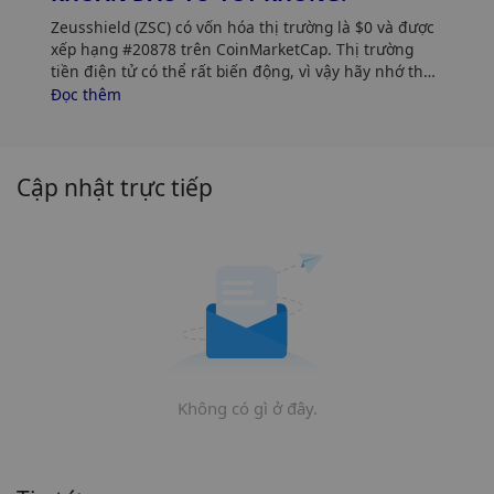
Zeusshield (ZSC) có vốn hóa thị trường là $0 và được
xếp hạng #20878 trên CoinMarketCap. Thị trường
tiền điện tử có thể rất biến động, vì vậy hãy nhớ thực
hiện nghiên cứu của riêng bạn (DYOR) và đánh giá
Đọc thêm
khả năng chấp nhận rủi ro của bạn. Ngoài ra, hãy
phân tích xu hướng và mẫu giá Zeusshield (ZSC) để
tìm thời điểm tốt nhất để mua ZSC.
Cập nhật trực tiếp
Không có gì ở đây.