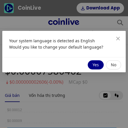
CoinLive
Download App
$1,908.19
$54.22
stETH
HYPE
Your system language is detected as
English
0.08%
2.64%
Would you like to change your default language?
Zeusshield
Yes
No
$0.00007580462
$0.000000002606(-0.00%)
MCap $0
Giá bán
Vốn hóa thị trường