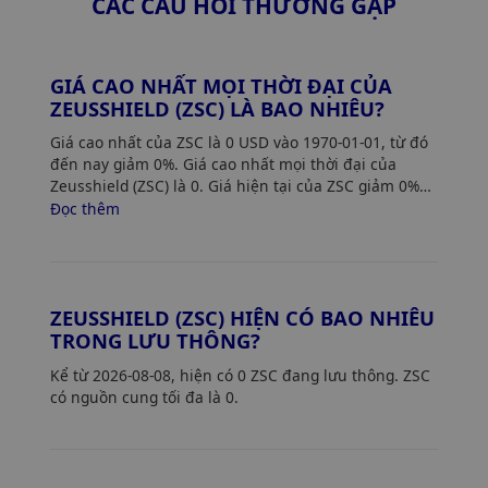
CÁC CÂU HỎI THƯỜNG GẶP
GIÁ CAO NHẤT MỌI THỜI ĐẠI CỦA
ZEUSSHIELD (ZSC) LÀ BAO NHIÊU?
Giá cao nhất của ZSC là 0 USD vào 1970-01-01, từ đó
đến nay giảm 0%. Giá cao nhất mọi thời đại của
Zeusshield (ZSC) là 0. Giá hiện tại của ZSC giảm 0%
so với mức giá cao nhất của nó.
Đọc thêm
ZEUSSHIELD (ZSC) HIỆN CÓ BAO NHIÊU
TRONG LƯU THÔNG?
Kể từ 2026-08-08, hiện có 0 ZSC đang lưu thông. ZSC
có nguồn cung tối đa là 0.