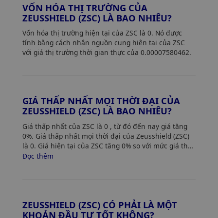
VỐN HÓA THỊ TRƯỜNG CỦA
ZEUSSHIELD (ZSC) LÀ BAO NHIÊU?
Vốn hóa thị trường hiện tại của ZSC là 0. Nó được
tính bằng cách nhân nguồn cung hiện tại của ZSC
với giá thị trường thời gian thực của 0.00007580462.
GIÁ THẤP NHẤT MỌI THỜI ĐẠI CỦA
ZEUSSHIELD (ZSC) LÀ BAO NHIÊU?
Giá thấp nhất của ZSC là 0
, từ đó đến nay giá tăng
0%. Giá thấp nhất mọi thời đại của Zeusshield (ZSC)
là 0. Giá hiện tại của ZSC tăng 0% so với mức giá thấp
nhất của nó.
Đọc thêm
ZEUSSHIELD (ZSC) CÓ PHẢI LÀ MỘT
KHOẢN ĐẦU TƯ TỐT KHÔNG?