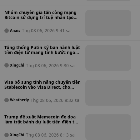
Nhóm chuyên gia tấn công mạng
Bitcoin sử dụng trí tuệ nhân tạo
cảnh báo về tình trạng bảo mật
"cực kỳ tồi tệ" sau khi phát hiện
Thg 08 06, 2026 9:41 sa
Anais
hàng nghìn lỗ hổng phần mềm
tiềm ẩn.
Tổng thống Putin ký ban hành luật
tiền điện tử mang tính bước ngoặt,
mở đường cho giao dịch bán lẻ
được quản lý tại Nga.
Thg 08 06, 2026 9:30 sa
XingChi
Visa bổ sung tính năng chuyển tiền
Stablecoin vào Visa Direct, cho
phép các doanh nghiệp thực hiện
thanh toán xuyên biên giới nhanh
Thg 08 06, 2026 8:32 sa
Weatherly
hơn.
Trump đề xuất Memecoin đe dọa
làm trật bánh dự luật tiền điện tử
mang tính bước ngoặt của Mỹ.
Thg 08 06, 2026 8:13 sa
XingChi