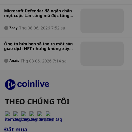
Microsoft Defender đã ngăn chặn
một cuộc tấn công mã độc tống
tiền đang diễn ra chỉ trong 128
giây — Đây là cách nó đã làm được
Thg 08 06, 2026 7:52 sa
Zoey
điều đó.
Ông ta hứa hẹn sẽ tạo ra một sàn
giao dịch NFT nhưng không xây
dựng gì cả, Bộ Tư pháp Hoa Kỳ cáo
buộc người sáng lập NFT đã đánh
Thg 08 06, 2026 7:14 sa
Anais
bạc thua tiền của nhà đầu tư để
đặt cược.
THEO CHÚNG TÔI
Đặt mua