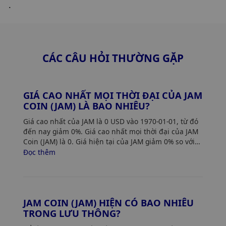
.
CÁC CÂU HỎI THƯỜNG GẶP
GIÁ CAO NHẤT MỌI THỜI ĐẠI CỦA JAM
COIN (JAM) LÀ BAO NHIÊU?
Giá cao nhất của JAM là 0 USD vào 1970-01-01, từ đó
đến nay giảm 0%. Giá cao nhất mọi thời đại của JAM
Coin (JAM) là 0. Giá hiện tại của JAM giảm 0% so với
mức giá cao nhất của nó.
Đọc thêm
JAM COIN (JAM) HIỆN CÓ BAO NHIÊU
TRONG LƯU THÔNG?