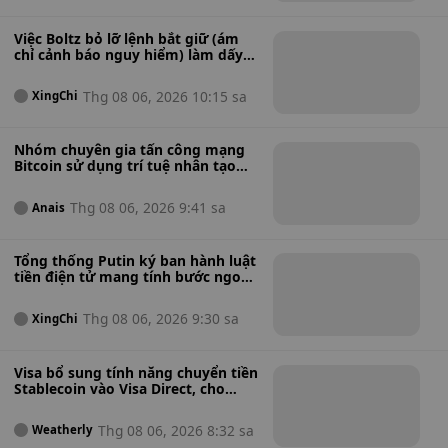
y
a
Việc Boltz bỏ lỡ lệnh bắt giữ (ám
chỉ cảnh báo nguy hiểm) làm dấy
lên lo ngại về việc chính phủ tiếp
quản trong bối cảnh khủng hoảng
Thg 08 06, 2026 10:15 sa
XingChi
tấn công trí tuệ nhân tạo.
Nhóm chuyên gia tấn công mạng
Bitcoin sử dụng trí tuệ nhân tạo
cảnh báo về tình trạng bảo mật
"cực kỳ tồi tệ" sau khi phát hiện
Thg 08 06, 2026 9:41 sa
Anais
hàng nghìn lỗ hổng phần mềm
tiềm ẩn.
Tổng thống Putin ký ban hành luật
tiền điện tử mang tính bước ngoặt,
mở đường cho giao dịch bán lẻ
được quản lý tại Nga.
Thg 08 06, 2026 9:30 sa
XingChi
Visa bổ sung tính năng chuyển tiền
Stablecoin vào Visa Direct, cho
phép các doanh nghiệp thực hiện
thanh toán xuyên biên giới nhanh
Thg 08 06, 2026 8:32 sa
Weatherly
hơn.