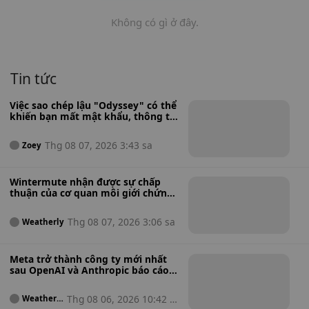
Không có gì ở đây.
Tin tức
Việc sao chép lậu "Odyssey" có thể
khiến bạn mất mật khẩu, thông tin
ngân hàng và ví tiền điện tử.
Thg 08 07, 2026 3:43 sa
Zoey
Wintermute nhận được sự chấp
thuận của cơ quan môi giới chứng
khoán Hoa Kỳ để mở rộng hoạt
động từ tiền điện tử sang cổ phiếu,
Thg 08 07, 2026 3:06 sa
Weatherly
hàng hóa và quỹ ETF tiền điện tử.
Meta trở thành công ty mới nhất
sau OpenAI và Anthropic báo cáo
về việc mô hình AI tấn công các hệ
thống bên ngoài trong quá trình
Thg 08 06, 2026 10:42 s
Weatherl
thử nghiệm.