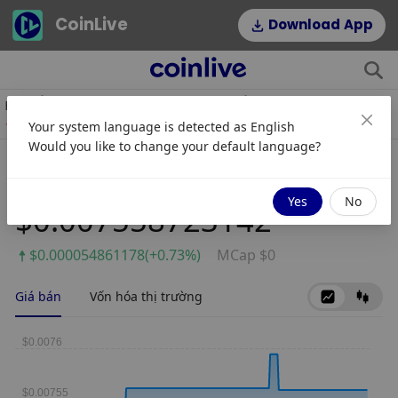
CoinLive
Download App
$54.22
$0.06995891
YPE
DOGE
U
Your system language is detected as
English
2.64%
1.16%
Would you like to change your default language?
JAM Coin
Yes
No
$0.007558723142
$0.000054861178(+0.73%)
MCap $0
Giá bán
Vốn hóa thị trường