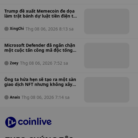
Trump đề xuất Memecoin đe dọa
làm trật bánh dự luật tiền điện tử
mang tính bước ngoặt của Mỹ.
Thg 08 06, 2026 8:13 sa
XingChi
Microsoft Defender đã ngăn chặn
một cuộc tấn công mã độc tống
tiền đang diễn ra chỉ trong 128
giây — Đây là cách nó đã làm được
Thg 08 06, 2026 7:52 sa
Zoey
điều đó.
Ông ta hứa hẹn sẽ tạo ra một sàn
giao dịch NFT nhưng không xây
dựng gì cả, Bộ Tư pháp Hoa Kỳ cáo
buộc người sáng lập NFT đã đánh
Thg 08 06, 2026 7:14 sa
Anais
bạc thua tiền của nhà đầu tư để
đặt cược.