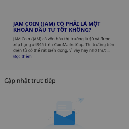
JAM COIN (JAM) CÓ PHẢI LÀ MỘT
KHOẢN ĐẦU TƯ TỐT KHÔNG?
JAM Coin (JAM) có vốn hóa thị trường là $0 và được
xếp hạng #4345 trên CoinMarketCap. Thị trường tiền
điện tử có thể rất biến động, vì vậy hãy nhớ thực
hiện nghiên cứu của riêng bạn (DYOR) và đánh giá
Đọc thêm
khả năng chấp nhận rủi ro của bạn. Ngoài ra, hãy
phân tích xu hướng và mẫu giá JAM Coin (JAM) để tìm
thời điểm tốt nhất để mua JAM.
Cập nhật trực tiếp