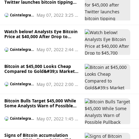
Twitter launches bitcoin tipping
feature
May 07, 2022 3:25 p
Cointelegrap
h
m
Watch below! Analysts Eye Bitcoin
Price at $40,000 After Drop to
$45,700
May 07, 2022 2:44 p
Cointelegrap
h
m
Bitcoin at $45,000 Looks Cheap
Compared to Gold&#39;s Market
Cap
May 07, 2022 2:00 p
Cointelegrap
h
m
Bitcoin Bulls Target $45,000 While
Some Analysts Warn of Possible
Pullback
May 07, 2022 1:45 p
Cointelegrap
h
m
Signs of Bitcoin accumulation