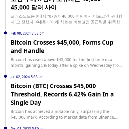
화폐 가격도 동반 하락하고 있습니다. 일부 전문가는 반감기 이
45,000 달러 사이
후 비트코인 가격이 예전만큼 크게 상승하지 않을 거라고 비관하
고 있습니다. 반감기 오면 하락한다: 결제 솔루션 기업 코인파이
글래스노드는 X에서 “87%가 48,000 미만에서 비트코인 구매했
의 대표 리케 스타어는 17일(미국 뉴욕시각)... source:
다”고 전했다. X내용 : “아래 차트는 비트코인 공급량을 취득한
https://kr.beincrypto.com/base-news/53881/
비용 기준으로 분석한 것이다. 대부분의 코인(87%)이 48,000달
러 미만으로 취득되었으며, 단기 보유자 공급량이 40,000달러
Feb 08, 2024 3:58 pm
45,000달러 사이에 매우 많이 분포되어 있음을 알 수 있다. 그러
Bitcoin Crosses $45,000, Forms Cup
나 장기 보유자가 손실을 입은 공급량의 13% 중 많은 부분을 차
and Handle
지하고 있으며, 이는 2021년의 고점과 ATH(역대 최고점)의 ‘최고
... source: https://coincode.kr/11427
Bitcoin has risen above $45,000 for the first time in a
month, gaining 5% today after a spike on Wednesday from
$43,000 to above $44,000. source:
https://www.trustnodes.com/2024/02/08/bitcoin-crosses-
Jan 02, 2024 5:33 am
45000-forms-cup-and-handle
Bitcoin (BTC) Crosses $45,000
Threshold, Records 6.42% Gain In a
Single Day
Bitcoin has achieved a notable rally, surpassing the
$45,000 mark. According to market data from Binance,
updated on January 2, Bitcoin is currently trading at
$45,304.65. It marks a significant 6.42% rise in price within
Dec 08, 2023 5:30 am