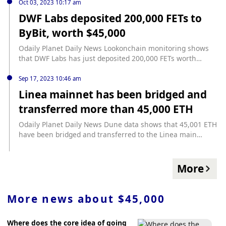
술적 분석으로 볼 때, 이번주 최고가인 36,368달러에서 3.3% 가
Oct 03, 2023 10:17 am
량 더 상승해 45,000달러를 향할 수 있으며, 이러한 움직임은 11
DWF Labs deposited 200,000 FETs to
월에 발생하리라 생각한다"고 덧붙였다.
ByBit, worth $45,000
Odaily Planet Daily News Lookonchain monitoring shows
that DWF Labs has just deposited 200,000 FETs worth
US$45,000 into ByBit.
Sep 17, 2023 10:46 am
Linea mainnet has been bridged and
transferred more than 45,000 ETH
Odaily Planet Daily News Dune data shows that 45,001 ETH
have been bridged and transferred to the Linea main
network, the number of transactions was 372,332, and the
number of interactive addresses reached 254,795.
More
More news about
$45,000
Where does the core idea of ​​going