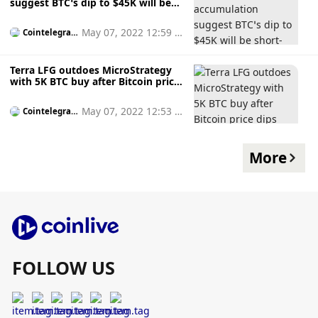
suggest BTC’s dip to $45K will be
short-lived
May 07, 2022 12:59 p
Cointelegrap
h
m
Terra LFG outdoes MicroStrategy
with 5K BTC buy after Bitcoin price
dips under $45K
May 07, 2022 12:53 p
Cointelegrap
h
m
More
FOLLOW US