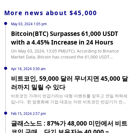
More news about
$45,000
May 03, 2024 1:05 pm
Bitcoin(BTC) Surpasses 61,000 USDT
with a 4.45% Increase in 24 Hours
On May 03, 2024, 13:05 PM(UTC). According to Binance
Market Data, Bitcoin has crossed the 61,000 USDT
benchmark and is now trading at 61,209.769531 USDT, with
a 4.45% increase in 24 hours.
Apr 18, 2024 3:30 am
비트코인, 59,000 달러 무너지면 45,000 달
러까지 밀릴 수 있다
비트코인 가격이 반감기라는 대형 이벤트를 앞두고 연일 하락세
입니다. 한 암호화폐 기업 대표는 이번 비트코인 반감기가 전형
적인 루머에 사고 뉴스에 파는 이벤트가 될 수 있다고 주장하는
한편, 예전 같은 극적인 가격 상승은 없을 거라고 말했습니다. 왜
Feb 15, 2024 2:57 pm
중요한가: 비트코인 가격이 반감기를 앞두고 하락 조정하고 있습
글래스노드 : 87%가 48,000 미만에서 비트
니다. 18일 비트코인 가격은 전날 대비 소폭 하락해 6만 달러를
코인 구매 .. 단기 보유자는 40,000 ~
간신히 버티고 있습니다. 비트코인 가격이 하락하자, 전체 암호