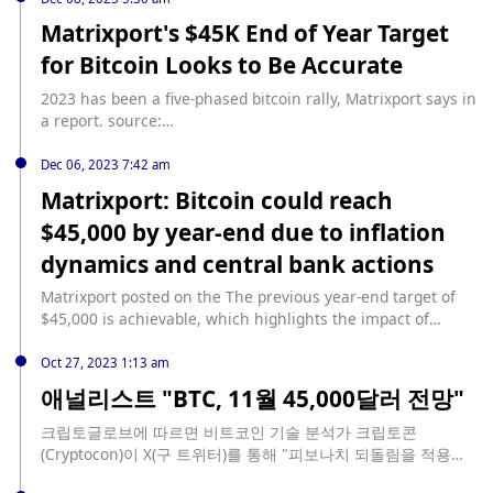
the previous 24 hours.
Matrixport's $45K End of Year Target
for Bitcoin Looks to Be Accurate
2023 has been a five-phased bitcoin rally, Matrixport says in
a report. source:
https://www.coindesk.com/markets/2023/12/08/matrixports
-45k-end-of-year-target-for-bitcoin-looks-to-be-accurate/?
Dec 06, 2023 7:42 am
utm_medium=referral&utm_source=rss&utm_campaign=he
Matrixport: Bitcoin could reach
adlines
$45,000 by year-end due to inflation
dynamics and central bank actions
Matrixport posted on the The previous year-end target of
$45,000 is achievable, which highlights the impact of
inflation dynamics and central bank actions on crypto
markets.”
Oct 27, 2023 1:13 am
애널리스트 "BTC, 11월 45,000달러 전망"
크립토글로브에 따르면 비트코인 기술 분석가 크립토콘
(Cryptocon)이 X(구 트위터)를 통해 "피보나치 되돌림을 적용해
보면 비트코인의 다음 목표는 45,000달러"라고 말했다. 그는 "기