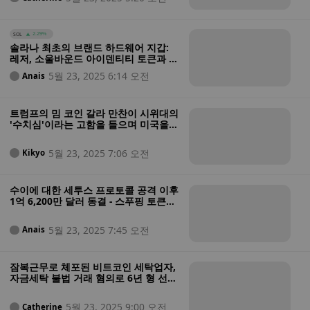
일까요?
SOL
2.29%
솔라나 최초의 브랜드 하드웨어 지갑:
레저, 소울바운드 아이덴티티 토큰과 독
점 커뮤니티 특전을 갖춘 생태계 맞춤형
5월 23, 2025 6:14 오전
Anais
디바이스 출시
트럼프의 밈 코인 갈라 만찬이 시위대의
'수치심'이라는 고함을 들으며 미국을
세계의 암호 화폐 수도로 만드는 데 두
배로 노력했습니다.
5월 23, 2025 7:06 오전
Kikyo
수이에 대한 세투스 프로토콜 공격 이후
1억 6,200만 달러 동결 - 스푸핑 토큰이
어떻게 2억 2,300만 달러 규모의 탈중
앙화 금융 강탈을 가능하게 했나요?
5월 23, 2025 7:45 오전
Anais
잠복근무로 체포된 비트코인 세탁업자,
자금세탁 불법 거래 혐의로 6년 형 선고
받아
5월 23, 2025 9:00 오전
Catherine