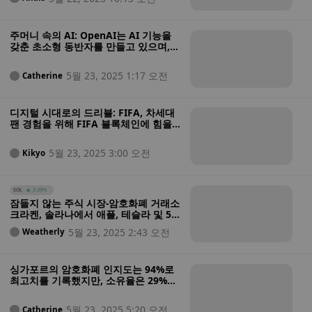
주머니 속의 AI: OpenAI는 AI 기능을
갖춘 초소형 동반자를 만들고 있으며, 1
억 대를 출하할 계획입니다.
5월 23, 2025 1:17 오전
Catherine
디지털 시대로의 드리블: FIFA, 차세대
팬 경험을 위해 FIFA 블록체인에 힘을
실어줄 아발란체 초안 공개
5월 23, 2025 3:00 오전
Kikyo
SOL
2.29%
잠들지 않는 주식 시장-암호화폐 거래소
크라켄, 솔라나에서 애플, 테슬라 및 50
개 이상의 미국 주식에 대한 연중무휴
5월 23, 2025 2:43 오전
Weatherly
24시간 거래 개시
싱가포르의 암호화폐 인지도는 94%로
최고치를 기록했지만, 소유율은 29%에
머물러 있습니다 - 허브 국가임에도 불
구하고 보유율이 떨어지는 이유는 무엇
5월 23, 2025 5:20 오전
Catherine