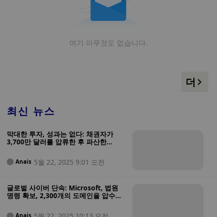
여기 아무것도 없습니다.
더
최신 뉴스
막대한 투자, 성과는 없다: 채권자가
3,700만 달러를 압류한 후 파산한
Microsoft 지원 빌더닷에이아이 - 스타
트업의 과대 광고는 처음부터 거짓말이
5월 22, 2025 9:01 오전
Anais
었을까요?
글로벌 사이버 단속: Microsoft, 법원
명령 확보, 2,300개의 도메인을 압수하
여 약 40만 대의 Windows 장치를 노리
는 Lumma Stealer 차단
5월 22, 2025 10:13 오전
Anais