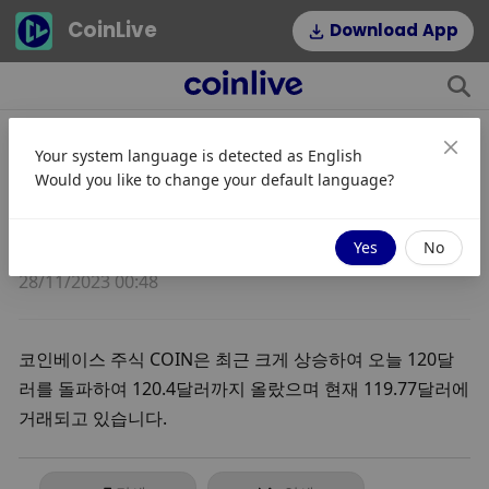
CoinLive
Download App
Your system language is detected as
English
코인베이스 주가가 잠시 120달러를
Would you like to change your default language?
돌파하며 18개월래 최고치를 기록했
습니다.
Yes
No
28/11/2023 00:48
코인베이스 주식 COIN은 최근 크게 상승하여 오늘 120달
러를 돌파하여 120.4달러까지 올랐으며 현재 119.77달러에 
거래되고 있습니다.