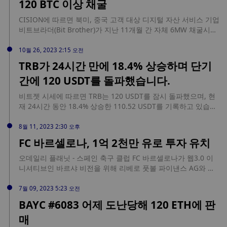
120 BTC 이상 채굴
CISION에 따르면 북미, 중국 고객 대상 디지털 자산 서비스 기업
비트브라더(Bit Brother)가 지난 11개월 간 자체 6MW 채굴시설
을 통해 120 BTC 이상 채굴했다고 밝혔다. 비트브라더는 현재
또 다른 채굴 시설을 건설 중이며 1월 가동할 예정이다. 해당 채
10월 26, 2023 2:15 오전
굴 시설의 일일 예상 채굴량은 약 0.4 BTC다. 한편, 최근 나스닥
TRB가 24시간 만에 18.4% 상승하며 단기
은 비트브라더에 상장폐지를 통보한 바 있다.
간에 120 USDT를 돌파했습니다.
비트젯 시세에 따르면 TRB는 120 USDT를 잠시 돌파했으며, 현
재 24시간 동안 18.4% 상승한 110.52 USDT를 기록하고 있습니
다.
8월 11, 2023 2:30 오후
FC 바르셀로나, 1억 2천만 유로 투자 유치
오데일리 플래닛 - 스페인 축구 클럽 FC 바르셀로나가 웹3.0 이
니셔티브인 바르샤 비전을 위해 리베로 풋볼 파이낸스 AG와 니
파 캐피탈 BV로부터 1억 2,000만 유로(1억 3,200만 달러)의 투자
를 확보했습니다. FC 바르셀로나는 투자금을 마련하기 위해 바
7월 09, 2023 5:23 오전
르사 비전의 지주 회사인 브리지버그 인베스트의 지분 29.5%를
BAYC #6083 어제 도난당해 120 ETH에 판
매각했습니다. 바르사 비전은 디지털 에스파이 바르사를 만들기
매
위한 클럽 전략의 일환으로, NFT와 메타버스를 포함한 웹3와 블