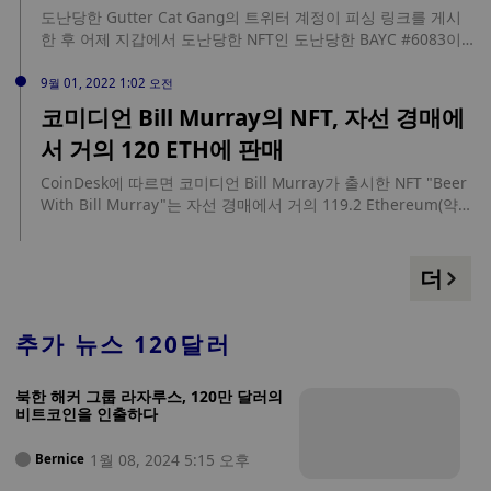
록체인을 중심으로 모든 디지털 콘텐츠를 통합하는 것을 목표로
도난당한 Gutter Cat Gang의 트위터 계정이 피싱 링크를 게시
하고 있다고 합니다. (코인텔레그래프)
한 후 어제 지갑에서 도난당한 NFT인 도난당한 BAYC #6083이
어제 120 ETH(약 $224,471)에 팔렸습니다.
9월 01, 2022 1:02 오전
코미디언 Bill Murray의 NFT, 자선 경매에
서 거의 120 ETH에 판매
CoinDesk에 따르면 코미디언 Bill Murray가 출시한 NFT "Beer
With Bill Murray"는 자선 경매에서 거의 119.2 Ethereum(약
$185,000)에 팔렸으며 Coinbase 사용자 Brant Boersma가 판
매했습니다. NFT는 "Bill Murray 1000" 시리즈의 고유한 특성을
지닌 NFT입니다. The Shack이 Coinbase NFT 마켓플레이스와
더
협력하여 만들었습니다. 현재 이 시리즈에서 82개의 NFT가 발행
되었습니다. Coinbase 대표는 Bill Murray 팀이 경매 수익금을
퇴역 군인 및 응급 구조원의 가족을 지원하는 비영리 단체인
추가 뉴스
120달러
Chive Charities에 기부할 것이라고 말했습니다.
북한 해커 그룹 라자루스, 120만 달러의
비트코인을 인출하다
1월 08, 2024 5:15 오후
Bernice