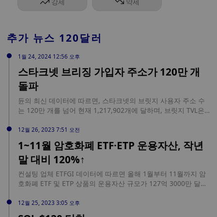
강세
약세
추가 뉴스
120달러
1월 24, 2024 12:56 오후
스타크넷 브리징 가입자 주소가 120만 개
돌파
듄의 최신 데이터에 따르면, 스타크넷의 브릿지 사용자 주소 수
는 120만 개를 넘어 현재 1,217,902개에 달하며, 브릿지 TVL은
857,941 이더리움(현재 가격 기준 약 19억 1,000만 달러)에 달합
니다.
12월 26, 2023 7:51 오전
1~11월 암호화폐 ETF·ETP 운용자산, 작년
말 대비 120%↑
컨설팅 업체 ETFGI 데이터에 따르면 올해 1월부터 11월까지 암
호화폐 ETF 및 ETP 상품의 운용자산 규모가 127억 3000만 달러
로, 지난해 말 57억9000만 달러에 비해 119.6% 증가했다.
12월 25, 2023 3:05 오후