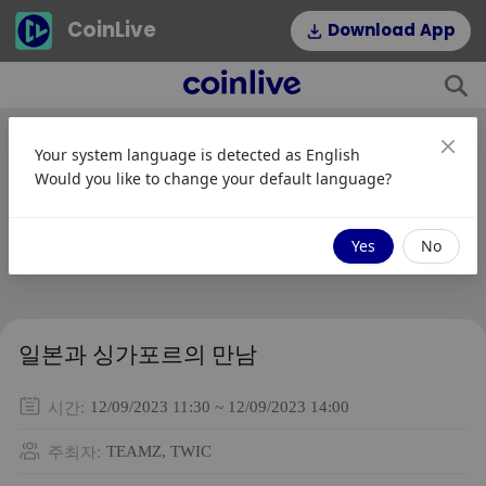
CoinLive
Download App
Your system language is detected as
English
Would you like to change your default language?
Yes
No
일본과 싱가포르의 만남
시간
:
12/09/2023 11:30 ~ 12/09/2023 14:00
주최자
:
TEAMZ, TWIC