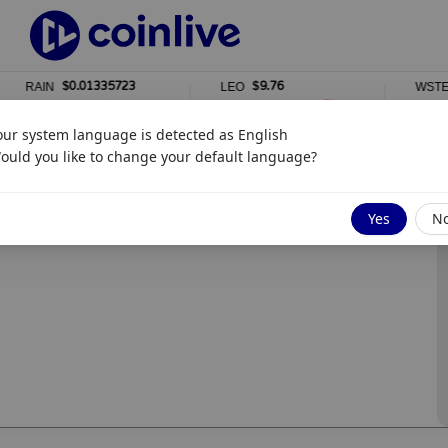
$0.01335723
$9.76
RAIN
LEO
WSTET
1%
0%
0%
our system language is detected as
English
ould you like to change your default language?
Yes
N