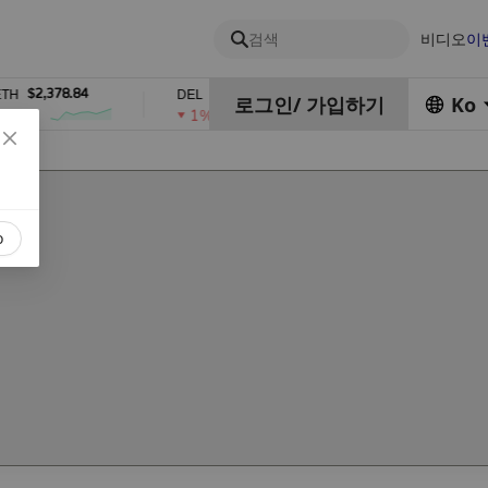
검색
비디오
이
$2,378.84
$0.76762686
$454.62
H
DEL
ZEC
로그인
/
가입하기
Ko
1%
4%
o