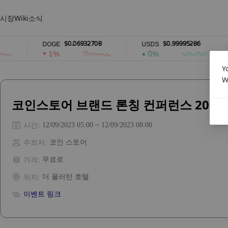
시장
Wiki
소식
$0.06932708
$0.99995286
DOGE
USDS
1%
0%
Y
W
코인스토어 브랜드 론칭 컨퍼런스 2023
시간
:
12/09/2023 05:00 ~ 12/09/2023 08:00
주최자
:
코인 스토어
가격
:
무료로
위치
:
더 풀러턴 호텔
이벤트 링크