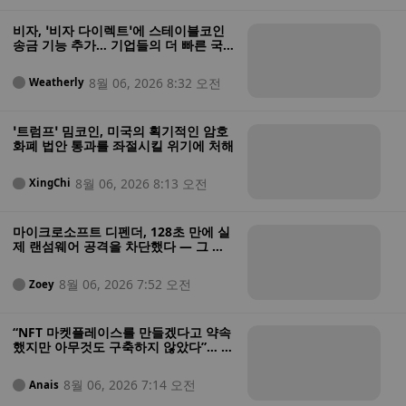
비자, ‘비자 다이렉트’에 스테이블코인
송금 기능 추가… 기업들의 더 빠른 국
경 간 결제 가능
8월 06, 2026 8:32 오전
Weatherly
‘트럼프’ 밈코인, 미국의 획기적인 암호
화폐 법안 통과를 좌절시킬 위기에 처해
8월 06, 2026 8:13 오전
XingChi
마이크로소프트 디펜더, 128초 만에 실
제 랜섬웨어 공격을 차단했다 — 그 과
정은 다음과 같다
8월 06, 2026 7:52 오전
Zoey
“NFT 마켓플레이스를 만들겠다고 약속
했지만 아무것도 구축하지 않았다”… 미
법무부, 투자자 자금을 도박에 탕진한
혐의를 받는 NFT 창업자 기소
8월 06, 2026 7:14 오전
Anais