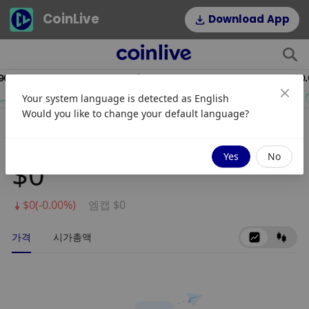
CoinLive
Download App
.19
$54.22
HYPE
DOGE
Your system language is detected as
English
2.64%
1.16%
Would you like to change your default language?
Dogs Of Elon
Yes
No
$0
$0(-0.00%)
엠캡 $0
가격
시가총액