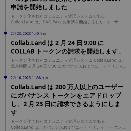
トに組み込まれたロイヤリティシステムを通じて、各売買取引
申請を開始しました
に5％のロイヤリティを強制することができる。ユーザーは、
Telefrensを使ってTelegram上にトークングループを自動的に
トークン化されたコミュニティ管理システムである
設定することができる。
Collab.Land は、DAO Pass の申請を開始しました. ユーザーが
少なくとも 10 個の COLLAB トークンを保持している場合、ユ
ーザーはそれに申請し、Collab.Land DAO のガバナンスに参加
2月 23, 2023 1:40 午前
できます. Collab.Land は、DAO パスは譲渡も売却もできず、
Collab.Land は 2 月 24 日 9:00 に
それを要求したウォレットから離れることはできないと述べて
COLLAB トークンの請求を開始します。
います。また、1 つのウォレットに複数の DAO パスを含める
ことはできません. DAO パスは投票権のみを付与します. 投票
トークン化されたコミュニティ管理システム Collab.Land は、
権は、所有する COLLAB の総数によって決定されます. 100 個
北京時間 2 月 24 日 9:00 にガバナンスおよびユーティリティ
の COLLAB トークンを持つウォレットは、10 個の COLLAB ト
トークン COLLAB のトークン請求を開始し、2023 年 5 月 23
ークンを持つ 10 個のウォレットと同じ投票権を持ちます.右。
日まで継続します。ユーザーは、公式 Web サイトでのみ請求
2月 16, 2023 11:38 午後
できます。ウォレット接続不要、メッセージ署名不要、ガスゼ
Collab.Land は 200 万人以上のユーザー
ロ。
にガバナンス トークンをエアドロップ
し、2 月 23 日に請求できるようにしま
す
トークン化されたコミュニティ管理システムである
Collab.Land は、ガバナンスおよびユーティリティ トークンで