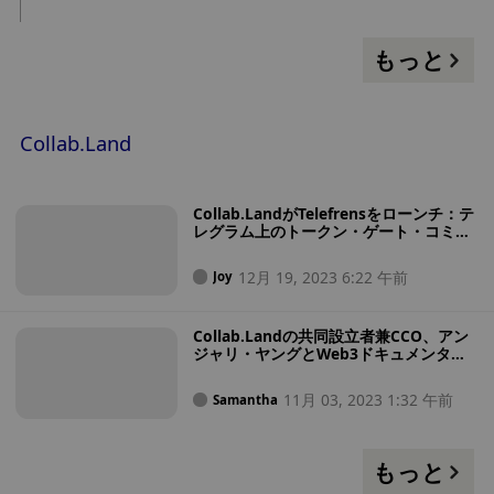
ある COLLAB をリリースし、200 万人を超える対象ユーザーに
トークンをエアドロップすると発表しました.トークンの請求期
間は、2023 年 2 月 23 日から 5 月 23 日までです. 2023年。
もっと
Airdrop には、Discord または Telegram の検証済みコミュニ
ティ メンバーが含まれます。Collab.Land は、特定のコミュニ
ティに接続されている検証済みのウォレットの数と、特定のコ
ミュニティが Collab.Land ボットと上位 100 の Discord コミ
Collab.Land
ュニティを使用した日数に基づいています, Collab.Land
Patron NFT ホルダー (トークン番号 1 ～ 142) と Collab.Land
Membership NFT ホルダーの場合、エアドロップ オブジェク
Collab.LandがTelefrensをローンチ：テ
トの最初の 2 種類のスナップショットは 2023 年 2 月 14 日で
レグラム上のトークン・ゲート・コミュ
ニティに革命を起こす
す。トークンの配布に関しては、COLLABの総供給量は10億、
DAO Treasuryが50%、チーム/投資家/パートナーが25%、遡及
12月 19, 2023 6:22 午前
Joy
配布が25%を占めています。
Collab.Landの共同設立者兼CCO、アン
ジャリ・ヤングとWeb3ドキュメンタリ
ーを深く掘り下げる - Talk of the Town
11月 03, 2023 1:32 午前
Samantha
もっと