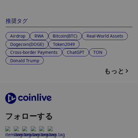
推奨タグ
Airdrop
RWA
Bitcoin(BTC)
Real-World Assets
Dogecoin(DOGE)
Token2049
Cross-border Payments
ChatGPT
TON
Donald Trump
もっと
フォローする