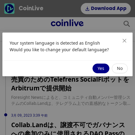
CoinLive
Download App
ニュース
記事
トピック
人気タグ
Your system language is detected as
English
関連ニュース
Would you like to change your default language?
12月 20, 2023 8:22 午前
Yes
No
Collab.Land、テレグラムでのトークン
売買のためのTelefrens SocialFiボットを
Arbitrumで提供開始
Foresight Newsによると、コミュニティ自動メンバー管理シス
テムのCollab.Landは、テレグラム上での直感的なトークン取
引を可能にするSocialFiボットTelefrensをArbitrumでローンチ
した。Telefrensはトークンゲートグループにも使用でき、ク
3月 09, 2023 3:39 午前
リエイターにはロイヤリティ報酬を提供する。セキュリティを
Collab.Landは、譲渡不可でガバナンス
確保するため、Telefrensはアカウントの抽象化とPasskey二要
への参加のみに使用されるDAO Passの
素認証を使用している。 クリエイターは、スマートコントラク