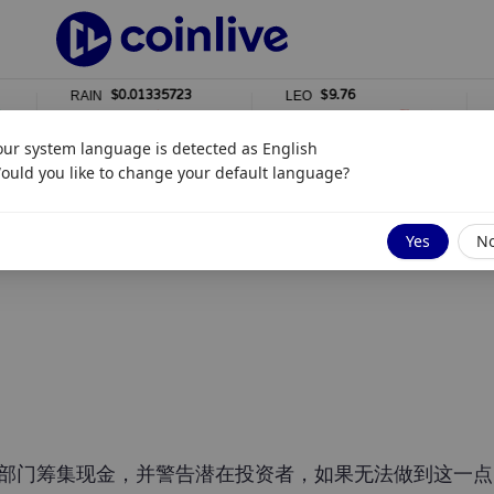
$0.01335723
$9.76
RAIN
LEO
WS
1%
0%
our system language is detected as
English
ould you like to change your default language?
Yes
N
贷款部门筹集现金，并警告潜在投资者，如果无法做到这一