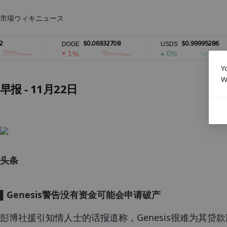
市場
ウィキ
ニュース
$0.06932708
$0.99995286
DOGE
USDS
1%
0%
Y
W
早报 - 11月22日
头条
▌Genesis警告没有资金可能会申请破产
彭博社援引知情人士的话报道称，Genesis很难为其