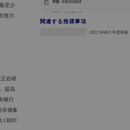
早报 - 5月2日2023
集至少
早报 - 6月26日2023
正在努力
関連する推奨事項
早报 - 1月6日
2022 Web3 年度审核
早报 - 11月1日
家正在研
付。提高
央银行
南非储备
 CBDC 