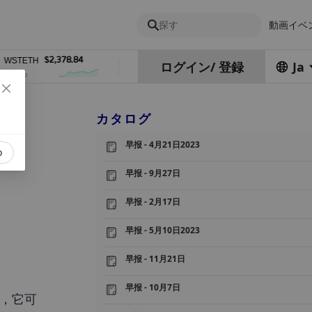
探す
動画
イベ
$2,378.84
$0.76762686
$454.6
TETH
DEL
ZEC
ログイン
/
登録
Ja
0%
1%
4%
カタログ
早报 - 4月21日2023
o
早报 - 9月27日
早报 - 2月17日
早报 - 5月10日2023
早报 - 11月21日
早报 - 10月7日
点，它可