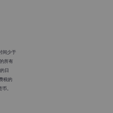
间少于 
取的所有
币的日
费税的
货币。