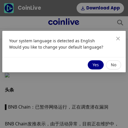
CoinLive
Download App
ニュース
記事
トピック
人気タグ
Your system language is detected as
English
Would you like to change your default language?
早报 - 10月7日
Yes
No
头条
▌BNB Chain：已暂停网络运行，正在调查潜在漏洞
BNB Chain发推表示，由于活动异常，目前正在维护中，