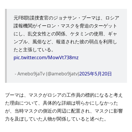
元FBI防諜捜査官のジョナサン・ブーマは、ロシア
諜報機関がイーロン・マスクを脅迫のターゲット
にし、乱交女性との関係、ケタミンの使用、ギャ
ンブル、風俗など、報道された彼の弱点を利用し
たと主張している。
pic.twitter.com/MowVt738mz
 - Amebo9jaTv (@amebo9jatv)
2025年5月20日
ブーマは、マスクがロシアの工作員の標的になると考え
た理由について、具体的な詳細は明らかにしなかった
が、当時マスクの側近の周辺に配置され、マスクに影響
力を及ぼしていた人物が関係していると述べた。