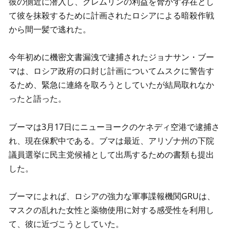
彼の側近に潜入し、クレムリンの利益を脅かす存在とし
て彼を抹殺するために計画されたロシアによる暗殺作戦
から間一髪で逃れた。
今年初めに機密文書漏洩で逮捕されたジョナサン・ブー
マは、ロシア政府の口封じ計画についてムスクに警告す
るため、緊急に連絡を取ろうとしていたが結局取れなか
ったと語った。
ブーマは3月17日にニューヨークのケネディ空港で逮捕さ
れ、現在保釈中である。ブマは最近、アリゾナ州の下院
議員選挙に民主党候補として出馬するための書類も提出
した。
ブーマによれば、ロシアの強力な軍事諜報機関GRUは、
マスクの乱れた女性と薬物使用に対する感受性を利用し
て、彼に近づこうとしていた。