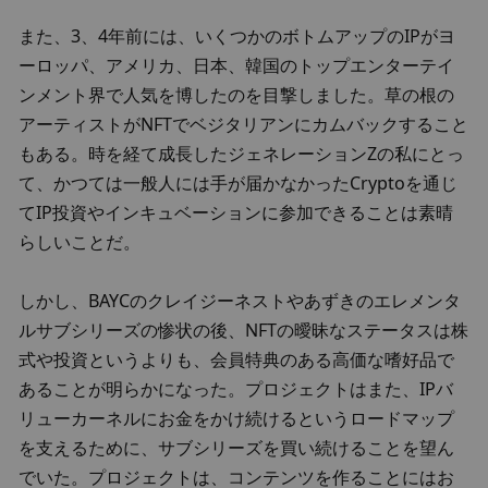
また、3、4年前には、いくつかのボトムアップのIPがヨ
ーロッパ、アメリカ、日本、韓国のトップエンターテイ
ンメント界で人気を博したのを目撃しました。草の根の
アーティストがNFTでベジタリアンにカムバックすること
もある。時を経て成長したジェネレーションZの私にとっ
て、かつては一般人には手が届かなかったCryptoを通じ
てIP投資やインキュベーションに参加できることは素晴
らしいことだ。
しかし、BAYCのクレイジーネストやあずきのエレメンタ
ルサブシリーズの惨状の後、NFTの曖昧なステータスは株
式や投資というよりも、会員特典のある高価な嗜好品で
あることが明らかになった。プロジェクトはまた、IPバ
リューカーネルにお金をかけ続けるというロードマップ
を支えるために、サブシリーズを買い続けることを望ん
でいた。プロジェクトは、コンテンツを作ることにはお