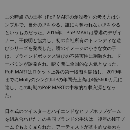
この時点での王寧（PoP MARTの創設者）の考え方はシ
ンプルで、自分のIPをやる、誰にも奪われないIPをやる
というものだった。2016年、PoP MARTは香港のデザイ
ナー、王俊明と協力し、初の自社所有のトレンディな遊
びシリーズを発表した。嘴のイメージの小さな女の子
は、ブラインドボックス遊びの不確実性に刺激され、ド
ーパミンが誘発され、瞬く間に全国的な人気となった。 
PoP MARTはロケット上昇の第一段階を開始し、2019年
までにMollyのシングルIPの年間売上高は4億5600万元に
達し、この時期のPoP MARTの中核的な収入源となっ
た。
日本式のツイスターとハイエンドなヒップホップゲーム
を組み合わせたこの共同ブランドの手法は、後年のNFTブ
ームでもよく見られた。アーティストが基本的な要素を