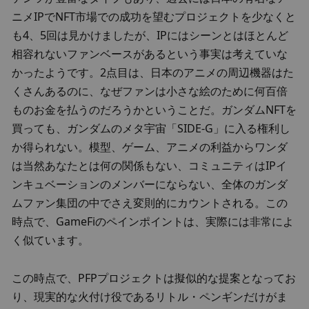
ニメIPでNFT市場での成功を望むプロジェクトを少なくと
も4、5回は見かけましたが、IPにはシーンとはほとんど
相容れないファンベースがあるという事実は考えていな
かったようです。2点目は、日本のアニメの周辺機器はた
くさんあるのに、なぜファンは小さな絵のために何百倍
ものお金を払うのだろうかということだ。ガンダムNFTを
買っても、ガンダムのメタ宇宙「SIDE-G」に入る権利し
か得られない。模型、ゲーム、アニメの利益からワンダ
は当然あなたとは何の関係もない、コミュニティはIPイ
ンキュベーションのメンバーにならない、全体のガンダ
ムファン集団の中でさえ変則的にカウントされる。この
時点で、GameFiのペインポイントは、実際には非常によ
く似ています。
この時点で、PFPプロジェクトは擬似的な提案となってお
り、現実的な火付け役であるリトル・ペンギンだけがま