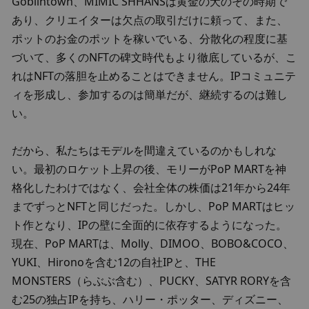
Goblintown、MIMIC SHHANSは黄金の犬のその時期で
あり、クリエイターは欠点の取引だけに頼って、また、
ポットのお金のポットを稼いでいる、分散化の程度に基
づいて、多くのNFTの碑文時代もより徹底しているが、こ
れはNFTの落胆を止めることはできません。IPコミュニテ
ィを形成し、参加するのは簡単だが、継続するのは難し
い。
だから、私たちはモデルを間違えているのかもしれな
い。最初のロケット上昇の後、モリーがPoP MARTを神
格化したわけではなく、会社全体の株価は21年から24年
までずっとNFTと同じだった。しかし、PoP MARTはヒッ
ト作となり、IPの壁に全面的に依存するようになった。 
現在、PoP MARTは、Molly、DIMOO、BOBO&COCO、
YUKI、Hironoを含む12の自社IPと、THE 
MONSTERS（らぶぶ含む）、PUCKY、SATYR RORYを含
む25の独占IPを持ち、ハリー・ポッター、ディズニー、