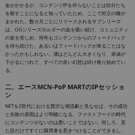
金がかかるが、コンテンツIPを作らないことは自分たち
を殺すことになると知っていたため、ここで対立の種が
まかれた。数カ月ごとにリリースされるサブシリーズ
は、OGシリーズホルダーの血を吸い続け、コミュニティ
の皆を苦しめ、何年もコンテンツからのフィードバック
を待ち続けた、あるいはフィードバックが来ることはな
かったかもしれない。溝はどんどん大きくなり、床値が
下がるにつれて、すべての良い幻想は砕け散り始めてい
る。
二、エースMCN-PoP MARTのIPセッショ
ン
NFTをZ世代における贅沢な潮流劇と見なせば、その成功
と失敗の原因はより明確になる。ファストフードの時代
にコンテンツがないのは悪いことではない。何しろ、見
た目だけですぐに購買者を惹きつけることができるし、