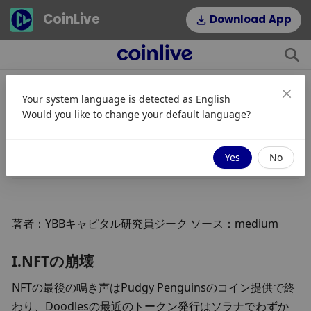
CoinLive
Download App
Your system language is detected as
English
NFTの終焉と再起動
Would you like to change your default language?
JinseFinance
従う
2025/05/15 08:57
Yes
No
著者：YBBキャピタル研究員ジーク ソース：medium
I.NFTの崩壊
NFTの最後の鳴き声はPudgy Penguinsのコイン提供で終
わり、Doodlesの最近のトークン発行はソラナでわずか