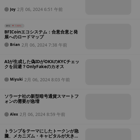
り抜けたのか？
2月 06, 2024 6:51 午前
Joy
BFIC
7.46%
BFICoinエコシステム：合意合意と発
展へのロードマップ
2月 06, 2024 7:38 午前
Brian
AIが生成した偽IDがOKXのKYCチェッ
クを回避？OnlyFakeのカオス
2月 06, 2024 8:03 午前
Miyuki
ソラーナ社の新型暗号通貨スマートフ
ォンの需要が急増
2月 06, 2024 8:59 午前
Alex
トランプをテーマにしたトークンが急
騰、メカニズム・キャピタルが大きく