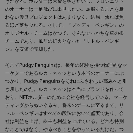
ぎたがる。ホルダーは大金を稼ぎたいし、プロジェクト
のオーナーは一足飛びに出世したい。屈服することを厭
わない優良プロジェクトはあまりなく、結局、焦れば焦
るほど落ちぶれる。そして、『プッディ・ペンギン』の
オリジナル・チームはかつて、そんなせっかちな草の根
チームであり、風前の灯火となった『リトル・ペンギ
ン』を安値で売却した。
そこでPudgy Penguinsは、長年の経験を持つ物理的なマ
ーケターであるルカ・ネッツという本当のオーナーにぶ
つかり、Pudgy Penguinsをそれにふさわしい高みへと引
き戻したのだ。ルカ・ネッツは本当にブランドを作って
おり、NFTホルダーのために会社を経営している。マーケ
ティングからぬいぐるみ、将来のゲームに至るまで、リ
トル・ペンギンはすべての段階において堅実であり、会
社は利益を上げ、株主も利益を上げている。どれも特別
なことではなく、やるべきことをやっているだけだ。つ