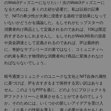
のWeb3ディズニーになりたい！次のWeb3ディズニーに
なるためには、多くの土砂が必要だ。私は以前の記事
で、NFTの希少性が大衆に浸透する過程で逆効果になって
いないかどうかを議論した。もしそれがヒップスターの
消費者向け商品として定義されるのであれば、10Kは限定
的すぎるかもしれませんし、もしそれがWeb3特有の資産
や資金調達として定義されるのであれば、IPは最終的
に、奇妙なサブシリーズの束ではなく、コミュニティへ
の約束を果たす物理的な消費者向け商品に変換されなけ
ればならないでしょう。
暗号通貨コミュニティのユニークな文化とNFT自身の属性
に基づけば、IPを古すぎるまで保持する言い訳はありま
せん。このようなPFPを基に、どのようにプロジェクトを
IPファクトリーへと発展させることができるのでしょう
か。そのためには、いくつかの新しいアイデアを受け入
れ、より多くの技術を導入し、遊ぶ必要があるかもしれ