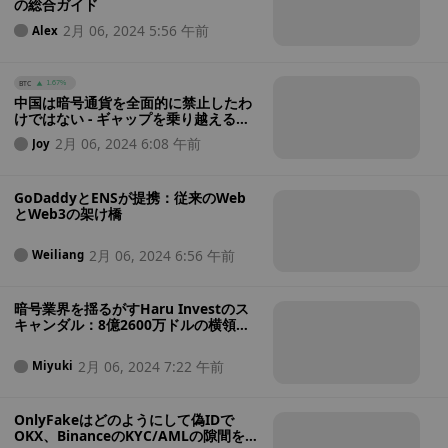
の総合ガイド
2月 06, 2024 5:56 午前
Alex
BTC
1.67%
中国は暗号通貨を全面的に禁止したわ
けではない - ギャップを乗り越えるた
めに
2月 06, 2024 6:08 午前
Joy
GoDaddyとENSが提携：従来のWeb
とWeb3の架け橋
2月 06, 2024 6:56 午前
Weiliang
暗号業界を揺るがすHaru Investのス
キャンダル：8億2600万ドルの横領事
件で幹部が拘束される
2月 06, 2024 7:22 午前
Miyuki
OnlyFakeはどのようにして偽IDで
OKX、BinanceのKYC/AMLの隙間をす