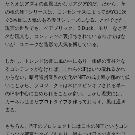
たとえばアズキの画風はかなりアジア的だ。だから、草
の根のNFTシリーズは、コンセンサスによってBAYCに次
ぐ3番目に人気のある優良シリーズになることができた。
現実の世界でも、ベアブリック、B.Duck、モリーなど有
名な玩具も、コンテンツに裏打ちされているわけではな
いが、ユニークな造形で人気を博している。
しかし、トレンドは常に風の中にあり、価値の支柱とな
るコンテンツがなければ、これらのIPはいつ廃れるかわ
からない。暗号通貨業界の文化やNFTの成功率が極めて低
いことから、プロジェクトは常にスピンオフされる単一
のIPを中心に進められることが多い。しかし現実には、
カーネルはまだプロトタイプを作っておらず、風は過ぎ
去る。
もちろん、PFPのプロジェクトには日本のNFTというコン
テンツが豊富なタイプもあり、過去には日本の有名なア