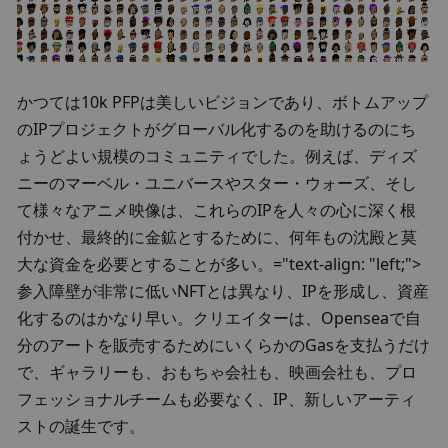
かつては10k PFPは美しいビジョンであり、ボトムアップ
のIPプロジェクトがグローバル化するのを助けるのにち
ょうどよい規模のコミュニティでした。例えば、ディズ
ニーのマーベル・ユニバースやスター・ウォーズ、そし
て様々なアニメ映像は、これらのIPを人々の心に深く根
付かせ、最終的に金鉱とするために、何年もの沈殿と莫
大な資金を必要とすることが多い。="text-align: "left;">
参入障壁が非常に低いNFTとは異なり、IPを形成し、資産
化するのはかなり早い。クリエイターは、Openseaで自
分のアートを販売するためにいくらかのGasを支払うだけ
で、ギャラリーも、おもちゃ会社も、映画会社も、プロ
フェッショナルチームも必要なく、IP、新しいアーティ
ストの誕生です。