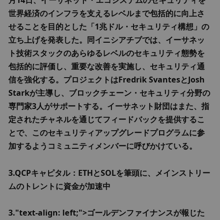
月14日、イーサネット・エコシステムのセキュリティを
世界経済のインフラを支えるレベルまで包括的に向上さ
せることを目的とした「1兆ドル・セキュリティ構想」の
立ち上げを発表した。同イニシアチブでは、イーサネッ
ト技術スタックのあらゆるレベルのセキュリティ態勢を
包括的に評価し、重要な改善を実施し、セキュリティ通
信を強化する。プロジェクトはFredrik SvantesとJosh 
Starkが主導し、ブロックチェーン・セキュリティ分野の
専門家3人がサポートする。イーサネット財団はまた、指
定されたチャネルを通じてフィードバックを提供するこ
とで、このセキュリティアップグレードプログラムに参
加するようコミュニティメンバーに呼びかけている。
3.QCPキャピタル：ETHとSOLを筆頭に、メインストリー
ムのトレントに資金が加速中
3."text-align: left;">ゴールデンファイナンスが報じた