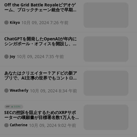
Off the Grid Battle Royaleビデオゲ
ーム、ブロックチェーン統合で早期ア
クセス開始：ブロックチェーンゲーム
はここまで来たか？
10月 09, 2024 7:26 午前
Kikyo
ChatGPTを開発したOpenAIが年内に
シンガポール・オフィスを開設し、大
量の求人募集を開始する。
10月 09, 2024 7:35 午前
Joy
あなたはクリエイター？アドビの新ア
プリで、AI主導の世界でもコントロー
ルが可能に
10月 09, 2024 8:34 午前
Weatherly
XRP
0.03%
SECの控訴を阻止するためのXRPサポ
ーターの嘆願書が目標署名数1万人を
達成、コミュニティが結集し1万5千人
10月 09, 2024 9:02 午前
Catherine
を目指す