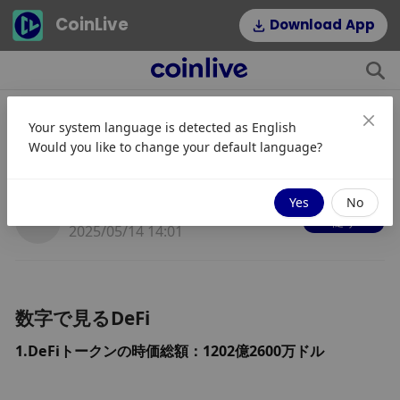
CoinLive
Download App
Your system language is detected as
English
金ウェブ3.0日｜トランプ、パウエ
Would you like to change your default language?
ルに再利下げを要請
Yes
No
JinseFinance
従う
2025/05/14 14:01
数字で見るDeFi
1.DeFiトークンの時価総額：1202億2600万ドル