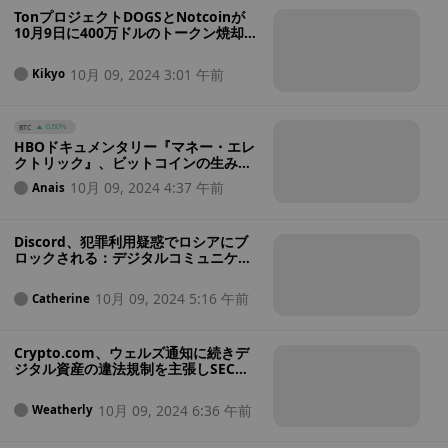
TonプロジェクトDOGSとNotcoinが
10月9日に400万ドルのトークン焼却に
向け準備中。
10月 09, 2024 3:01 午前
Kikyo
BTC
0.60%
HBOドキュメンタリー『マネー・エレ
クトリック』、ビットコインの生みの
親の名前を挙げるも「私はサトシでは
10月 09, 2024 4:37 午前
Anais
ない」と発言 - 何が起きているのか？
Discord、犯罪利用疑惑でロシアにブ
ロックされる：デジタルコミュニケー
ションへの支配が強まる兆し？
10月 09, 2024 5:16 午前
Catherine
Crypto.com、ウェルズ通知に続きデ
ジタル資産の違法規制を主張しSECを
提訴
10月 09, 2024 6:36 午前
Weatherly