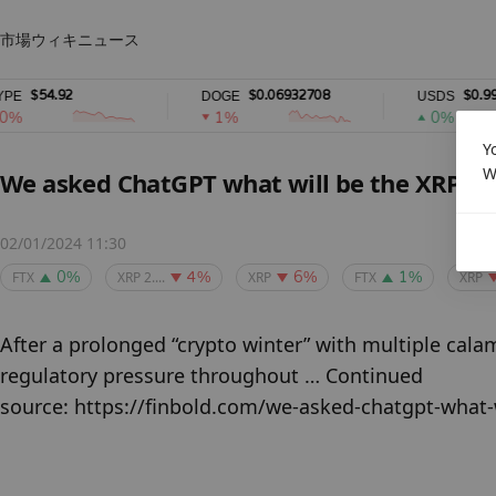
市場
ウィキ
ニュース
$54.92
$0.06932708
$0.99995
DOGE
USDS
1%
0%
Y
W
We asked ChatGPT what will be the XRP pric
02/01/2024 11:30
FTX
XRP 2....
XRP
FTX
XRP
0%
4%
6%
1%
After a prolonged “crypto winter” with multiple calami
regulatory pressure throughout … Continued

source: https://finbold.com/we-asked-chatgpt-what-w