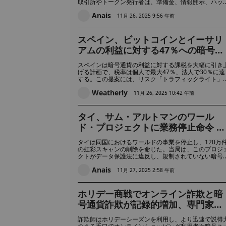
取引所やトークン発行者は、準備金、情報開示、ハッ
ングや不正行為を防止するための監視といった新たな
Anais
件に直面することになる。
11月 26, 2025 9:56 午前
スペイン、ビットコインとイーサリ
アムの利益に対する47％への暗号税
増税を提案、業界の強い反発を招く
スペインは暗号通貨の利益に対する課税を大幅に引き
げる計画で、税率は個人で最大47％、法人で30％に達
する。この提案には、リスク「トラフィックライト」
ステムや、すべてのデジタル資産を差し押さえ可能に
Weatherly
るなど、暗号プラットフォームに対するより厳しい規
11月 26, 2025 10:42 午前
も含まれており、業界の専門家から強い批判が巻き起
っている。
タイ、サム・アルトマンのワール
ド・プロジェクトに業務停止命令 デ
ータ法違反で120万件の虹彩スキャ
タイは同国におけるワールドの事業を停止し、120万
を削除
の虹彩スキャンの削除を命じた。当局は、このプロジ
クトがデータ保護法に違反し、規制されていない暗号
動に対するより広い懸念を引き起こしたことを発見し
Anais
後に行動を起こした。
11月 27, 2025 2:58 午前
ホリデー商戦でオンライン詐欺と暗
号通貨詐欺が記録的増加、専門家は
注意を勧告
詐欺師はホリデーシーズンを利用し、より迅速で説得