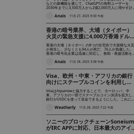
を目指す
などの新機能を通じて、ChatGPTの有料ユーザーを
2030年までに3,500万人から2億2,000万人に増やす計
画だ。同社はAI開発に多額の投資を行っているが、一
Anais
でコストの上昇や他のハイテク大手との競争に直面し
11月 27, 2025 9:30 午前
いる。
香港の暗号業界、大埔（タイポー）
火災の緊急支援に4,000万香港ドル
上を寄付：支援方法はこちら
香港の大埔（タイポー）の8つの住宅街で大規模な火
が発生し、少なくとも94人が死亡、76人が負傷した。
香港の暗号化企業は迅速に対応し、救助・救援活動を
援するために4,000万香港ドルを超える寄付を行った
Anais
11月 28, 2025 3:38 午前
Visa、欧州・中東・アフリカの銀行
向けにステーブルコインを利用した
新しい国際決済レイヤーを構築
VisaはAquanowと協力することで、ヨーロッパ、中
東、アフリカの一部でステーブルコイン決済を拡大し
銀行がUSDCを使って送金できるようにした。これに
り、国境を越えた送金がより迅速になり、従来の銀行
Weatherly
営業時間や仲介業者に依存しなくなることで、決済が
11月 28, 2025 7:22 午前
台裏にシフトする。
ソニーのブロックチェーンSoneiu
がIRC APPに対応、日本最大のアイ