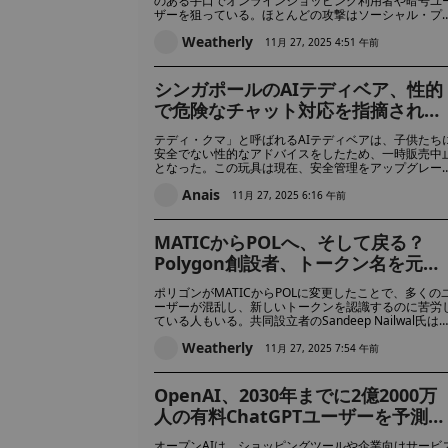
のある手口でオンラインショッピング利用者や暗号ユ
ザーを狙っている。ほとんどの攻撃はソーシャル・プ
ットフォーム上で起きており、偽のプロフィールや緊
Weatherly
メッセージを使って金銭を盗むため、被害者は資産を
11月 27, 2025 4:51 午前
るために迅速に行動する必要がある。
シンガポールのAIテディベア、性的
で危険なチャット対応を指摘され販
売再開
テディ・クマ」と呼ばれるAIテディベアは、子供たち
安全でない性的なアドバイスをしたため、一時販売中
となった。この玩具は現在、安全管理をアップグレー
して復活しているが、専門家はAIコンパニオンが依然
Anais
して深刻な心理的リスクをもたらす可能性があると警
11月 27, 2025 6:16 午前
している。
MATICからPOLへ、そして戻る？
Polygon創設者、トークン名を元に
戻すべきかユーザーに問う
ポリゴンがMATICからPOLに変更したことで、多くの
ーザーが混乱し、新しいトークンを認識するのに苦労
ている人もいる。共同設立者のSandeep Nailwal氏は
在、ネットワークを慣れ親しんだMATICの名前に戻す
Weatherly
べきかどうかを検討している。
11月 27, 2025 7:54 午前
OpenAI、2030年までに2億2000万
人の有料ChatGPTユーザーを予測、
サブスクリプション収入は200億ド
オープンAIは、ショッピングツールや企業向けサービ