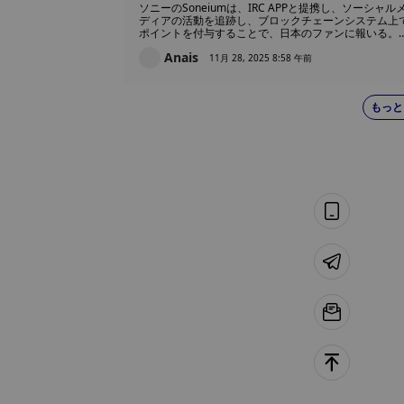
ドル・フェスティバルに透明なオン
ソニーのSoneiumは、IRC APPと提携し、ソーシャル
チェーン影響力をファンに与える
ディアの活動を追跡し、ブロックチェーンシステム上
ポイントを付与することで、日本のファンに報いる。
れらのポイントは会員レベルを引き上げ、イベントへ
Anais
早期アクセス、オンチェーン投票、IRC 2026フェステ
11月 28, 2025 8:58 午前
ィバルでの限定体験など、実世界での特典を提供する
とができる。
もっと