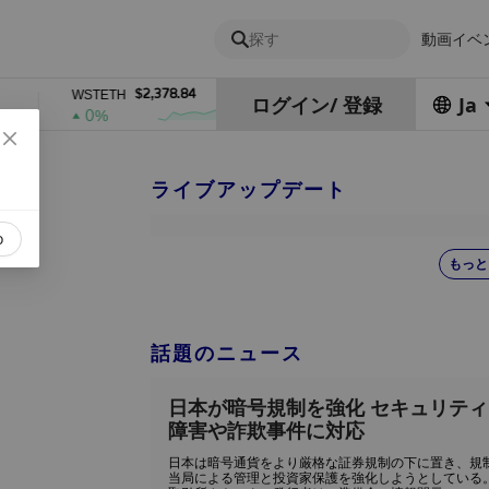
探す
動画
イベ
$2,378.84
$0.76762686
WSTETH
DEL
ZE
ログイン
/
登録
Ja
0%
1%
ライブアップデート
o
もっと
話題のニュース
日本が暗号規制を強化 セキュリティ
障害や詐欺事件に対応
日本は暗号通貨をより厳格な証券規制の下に置き、規
当局による管理と投資家保護を強化しようとしている